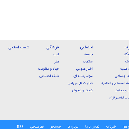
رف
اجتماعی
فرهنگی
شعب استانی
گاه
جامعه
ادب
شه
سلامت
هنر
 علمیه
اخبار عمومی
جهاد و مقاومت
 اجتماعی
سواد رسانه ای
شبکه اجتماعی
ة المصطفی العالمیه
فعالیت‌های جهادی
 و مجلات
کودک و نوجوان
ت تفسیر قرآن
 هوا
خبرنامه
تماس با ما
درباره ما
جستجو
نظرسنجی
RSS