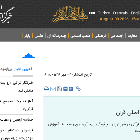
Türkçe
Français
Engl
معارف
اجتماعی
فرهنگی
شعب استانی
چندرسانه ای
عکس
بازار
آخرین اخبار
پربازدید
تاریخ انتشار :
۰۳ مهر ۱۳۹۶ - ۱۴:۱۸
خبرنگار قرآنی «روایت 
منتقل کند
آغاز فعالیت «مجمع ف
قرآنی»
اصلی قرآن
حماسه اربعین و مطالب
ل قرآنی در شهر تهران و چگونگی روی آوردن وی به حیطه آموزش
فراخوان ثبت‌نام د
ست.
مهدویت» ویژه مربیان 