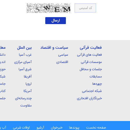
فعالیت قرآنی
سیاست و اقتصاد
بین الملل
معا
فعالیت های قرآنی
سیاسی
غرب آسیا
دانش
موسسات قرآنی
اقتصادی
آسیای مرکزی
اندی
جلسات و محافل
شرق آسیا
حوزه
مسابقات
آفریقا
شبکه
چهره‌ها
اروپا
جامع
شبکه اجتماعی
آمریکا
کتاب
خبرنگاران افتخاری
چندرسانه‌ای
جلسا
مقاومت
صفحه نخست
پیوندها
خبرخوان
آرشیو
اوقات شرعی
آب و