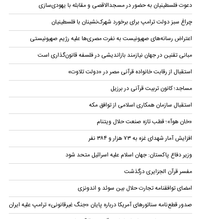
دعوت فلسطینیان به حضور در مسجدالاقصی و مقابله با یهودی‌سازی
چراغ سبز دولت ترامپ برای برخورد شهرک‌نشینان با فلسطینیان
اعتراض رسانه‌های صهیونیست به نفرت مصری‌ها علیه رژیم صهیونیستی
مبانی تقنین در جهان نیازمند بازاندیشی در فلسفه قانون‌گذاری است
استقبال از رقابت خانواده قرآنی مصر در «دولت تلاوت»
مساجد؛ کانون تربیت قرآنی در برزیل
استقبال سازمان همکاری اسلامی از توافق مکه
«خان هوآ»؛ قطب تازه صنعت حلال ویتنام
افزایش آمار شهدای غزه به ۷۳ هزار و ۳۸۴ نفر
وزیر دفاع پاکستان: جهان اسلام علیه اسرائیل متحد شود
مفسر قرآن الجزایری درگذشت
امضای توافقنامه تجارت حلال بین سوئد و اندونزی
صدور قطع‌نامه سناتورهای آمریکا درباره پایان «جنگ غیرقانونی» ترامپ علیه ایران