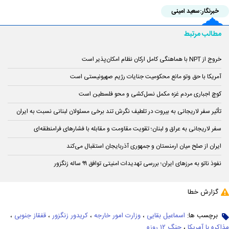
خبرنگار:
سعید امینی
مطالب مرتبط
خروج از NPT با هماهنگی کامل ارکان نظام امکان‌پذیر است
آمریکا با حق وتو مانع محکومیت جنایات رژیم صهیونیستی است
کوچ اجباری مردم غزه مکمل نسل‌کشی و محو فلسطین است
تأثیر سفر لاریجانی به بیروت در تلطیف نگرش تند برخی مسئولان لبنانی نسبت به ایران
سفر لاریجانی به عراق و لبنان؛ تقویت مقاومت و مقابله با فشارهای فرامنطقه‌ای
ایران از صلح میان ارمنستان و جمهوری آذربایجان استقبال می‌کند
نفوذ ناتو به مرزهای ایران؛ بررسی تهدیدات امنیتی توافق ۹۹ ساله زنگزور
گزارش خطا
برچسب ها:
اسماعیل بقایی
،
وزارت امور خارجه
،
کریدور زنگزور
،
قفقاز جنوبی
،
مذاکره با آمریکا
،
جنگ ۱۲ روزه