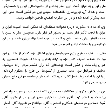
سخنگوی وزارت خارجه در خصوص سفر علی لاریجانی، دبیر شورای عالی امنیت
ملی ایران به عراق گفت: این سفر بخشی از مشورت‌های ایران با همسایگان
است و هدف آن، نهایی‌سازی تفاهم‌نامه امنیتی بین دو کشور است. متن این
سند پیش‌تر آماده شده و در این سفر به امضای طرفین خواهد رسید.
وی ادامه داد: مشورت درباره تحولات منطقه‌ای که ممکن است امنیت ایران و
عراق را تحت تأثیر قرار دهد، در دستور کار قرار دارد. همچنین سفر به لبنان با
هدف تلاش برای حفظ صلح و ثبات در غرب آسیا برنامه‌ریزی شده و در آن
دیدارهایی با مقامات لبنانی انجام می‌شود.
بقایی با اشاره به طرح رژیم صهیونیستی برای اشغال غزه، گفت: از ابتدا روشن
بود که هدف، تصرف کامل غزه و کرانه باختری و حذف هویت فلسطین به
عنوان یک ملت و کشور است. بهانه‌هایی که برای کشتار مردم ارائه می‌شود،
سخیف و غیرقابل باور است. بسیاری از کشورها این طرح را محکوم کرده‌اند،
زیرا آن را ادامه روند نسل‌کشی می‌دانند. امیدواریم جامعه جهانی مانع اجرای
چنین طرحی شود.
وی در بخش دیگری از سخنانش، به معرفی انتصابات جدید در حوزه دیپلماسی
پرداخت و اعلام کرد: آقای کاملی به‌عنوان سفیر ایران در لهستان، آقای
شیخ‌الاسلامی در سازمان همکاری اسلامی، آقای ابوالفتح در نامیبیا، آقای فضلی