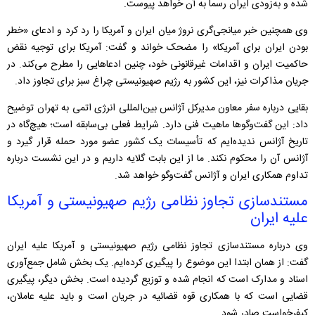
شده و به‌زودی ایران رسماً به آن خواهد پیوست.
وی همچنین خبر میانجی‌گری نروژ میان ایران و آمریکا را رد کرد و ادعای «خطر
بودن ایران برای آمریکا» را مضحک خواند و گفت: آمریکا برای توجیه نقض
حاکمیت ایران و اقدامات غیرقانونی خود، چنین ادعاهایی را مطرح می‌کند. در
جریان مذاکرات نیز، این کشور به رژیم صهیونیستی چراغ سبز برای تجاوز داد.
بقایی درباره سفر معاون مدیرکل آژانس بین‌المللی انرژی اتمی به تهران توضیح
داد: این گفت‌وگوها ماهیت فنی دارد. شرایط فعلی بی‌سابقه است؛ هیچ‌گاه در
تاریخ آژانس ندیده‌ایم که تأسیسات یک کشور عضو مورد حمله قرار گیرد و
آژانس آن را محکوم نکند. ما از این بابت گلایه داریم و در این نشست درباره
تداوم همکاری ایران و آژانس گفت‌وگو خواهد شد.
مستندسازی تجاوز نظامی رژیم صهیونیستی و آمریکا
علیه ایران
وی درباره مستندسازی تجاوز نظامی رژیم صهیونیستی و آمریکا علیه ایران
گفت: از همان ابتدا این موضوع را پیگیری کرده‌ایم. یک بخش شامل جمع‌آوری
اسناد و مدارک است که انجام شده و توزیع گردیده است. بخش دیگر، پیگیری
قضایی است که با همکاری قوه قضائیه در جریان است و باید علیه عاملان،
کیفرخواست صادر شود.