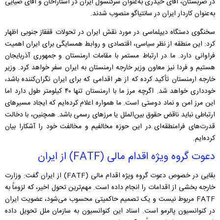
در صربستان، آقای حیدری به‌عنوان سرکنسول ایران در آستاراخان و آقای ضیایی
به‌عنوان کاردار ایران در سانتیاگو منصوب شدند.
سخنگوی دستگاه دیپلماسی در مورد نقش ایران در تحولات قفقاز جنوبی اظهار
کرد: این منطقه از نظر سیاسی، اقتصادی و روابط همسایگی برای ایران اهمیت
فراوانی دارد. ما در ارتباط مستمر با مقامات ارمنستان و جمهوری آذربایجان
هستیم و فردا نیز معاون وزیر خارجه ارمنستان به ایران سفر خواهد کرد. وزیر
خارجه ارمنستان تأکید کرده که از هر اقدامی که برای ایران نگران‌کننده باشد،
خودداری خواهد شد. اگرچه مرز ما با ارمنستان تنها ۴۰ کیلومتر طول دارد اما
این مرز امن و نماد دوستی است. ما همواره اعلام کرده‌ایم که ایجاد مسیرهای
ارتباطی نباید ناقض حقوق بین‌الملل یا مرزهای رسمی باشد. همچنین، با دخالت
قدرت‌های فرامنطقه‌ای در این حوزه مخالفیم و مخالفت خود را آشکارا بیان
کرده‌ایم.
دعوت گروه ویژه اقدام مالی (FATF) از ایران
بقایی در خصوص دعوت گروه ویژه اقدام مالی (FATF) از ایران گفت: وزارت
خارجه بخشی از اقدامات را انجام داده است. مهم‌ترین تحول اخیر، که لزوماً به
FATF مربوط نیست و یک تصمیم حاکمیتی محسوب می‌شود، عضویت ایران
در کنوانسیون پالرمو است. اسناد این کنوانسیون به سازمان ملل تحویل داده