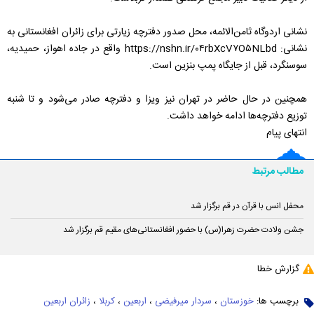
نشانی اردوگاه ثامن‌الائمه، محل صدور دفترچه زیارتی برای زائران افغانستانی به
نشانی: https://nshn.ir/۰۴rbXcV۷O۵NLbd واقع در جاده اهواز، حمیدیه،
سوسنگرد، قبل از جایگاه پمپ بنزین است.
همچنین در حال حاضر در تهران نیز ویزا و دفترچه صادر می‌شود و تا شنبه
توزیع دفترچه‌ها ادامه خواهد داشت.
انتهای پیام
مطالب مرتبط
محفل انس با قرآن در قم برگزار شد
جشن ولادت حضرت زهرا(س) با حضور افغانستانی‌های مقیم قم برگزار شد
گزارش خطا
برچسب ها:
خوزستان
،
سردار میرفیضی
،
اربعین
،
کربلا
،
زائران اربعین