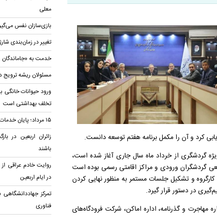
معلی
بازی‌سازان نفس می‌گیر
تغییر در زمان‌بندی شارژ
خدمت به «جاماندگان ار
مسئولان ریشه ترویج د
ورود حیوانات خانگی به
تخلف بهداشتی است
۱۵ مرداد؛ پایان خدمات اربعین در مرزها
بی کرد و آن را مکمل برنامه هفتم توسعه دانست.
زائران اربعین در باز
باشند
یژه گردشگری از خرداد ماه سال جاری آغاز شده است،
روایت خادم عراقی ا
قطعی گردشگران ورودی و مراکز اقامتی رسمی بوده است
در ایام اربعین
ی کارگروه و تشکیل جلسات مستمر به منظور نهایی کردن
‌گیری در دستور قرار گیرد.
تمرکز جهاددانشگاهی ب
فناوری
ه مهاجرت و گذرنامه، اداره اماکن، شرکت فرودگاه‌های