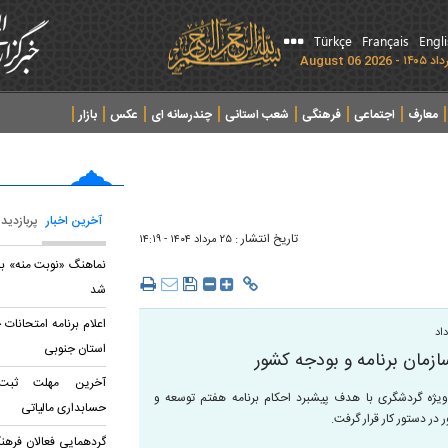
Türkçe
Français
Engl
معارف
اجتماعی
فرهنگی
شعب استانی
چندرسانه ای
عکس
بازار
آخرین اخبار
پربازدید
تاریخ انتشار :
۲۵ مرداد ۱۴۰۴ - ۱۴:۱۹
نماهنگ «نوبت منه» با
شد
اعلام برنامه امتحانات 
اد
استان جنوبی
زمان برنامه و بودجه کشور
آخرین مهلت ثبت‌
ویژه گردشگری با هدف پیشبرد احکام برنامه هفتم توسعه و
حسابداری مالياتی
ر دستور کار قرار گرفت.
گردهمایی فعالان فرهنگ