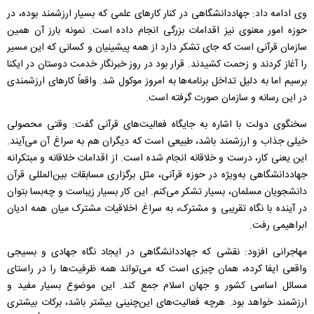
وی ادامه داد: جهاددانشگاهی در کنار کارهای علمی که بسیار ارزشمند بوده، در
حوزه امور معنوی نیز اقدامات بزرگی انجام داده است. نمونه بارز آن همین
سازمان قرآنی است که جای تشکر دارد از همه پیشینیان و کسانی که این مسیر
را آغاز کردند و زحمت کشیدند. قرار بود در روز خبرنگار خدمت دوستان در ایکنا
برسیم اما به دلیل تداخل برنامه‌ها به امروز موکول شد. واقعاً کارهای ارزشمندی
در این رسانه و سازمان صورت گرفته است
.
سخنگوی دولت با اشاره به جایگاه فعالیت‌های قرآنی گفت: وقتی محصولی
خیلی جذاب و ارزشمند باشد، طبیعی است که دیگران هم به سراغ آن می‌آیند.
این یعنی کار، درست و خلاقانه انجام شده است. از اقدامات خلاقانه و مبتکرانه
جهاددانشگاهی به‌ویژه در حوزه قرآنی، مثل برگزاری مسابقات بین‌المللی قرآن
دانشجویان مسلمان، بسیار تشکر می‌کنم. این کار بسیار زیباست و چه‌بسا بتوان
در آینده با نگاه تقریبی و مشترک، به سراغ اخلاقیات مشترک میان همه ادیان
ابراهیمی رفت
.
مهاجرانی افزود: نقشی که جهاددانشگاهی در ایجاد نگاه جهادی و بسیجی
واقعی ایفا کرده، همان چیزی است که می‌تواند همه ظرفیت‌ها را در راستای
مسائل اساسی کشور و جهان اسلام جمع کند. این موضوع بسیار مفید و
ارزشمند خواهد بود. هرچه فعالیت‌های این‌چنینی بیشتر باشد، برکات بیشتری