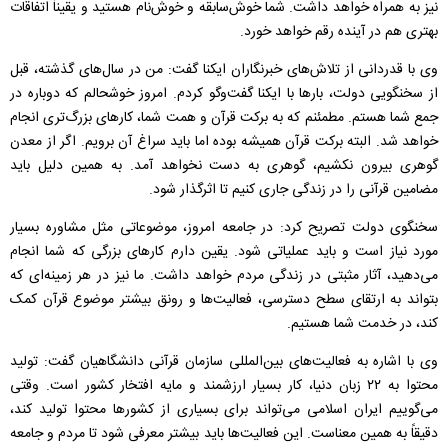
نیز به همراه خواهد داشت. شما خوش‌سابقه و خوش‌نام هستید و یقیناً اتفاقات
بهتری هم در آینده رقم خواهد خورد
.
وی با قدردانی از تلاش‌های خبرنگاران ایکنا گفت: من در سال‌های گذشته، قبل
از سخنگویی دولت، بارها با ایکنا گفت‌وگو کردم. امروز خوشحالم که دوباره در
جمع شما هستم. مطمئنم که به برکت قرآن و همت شما، کارهای بزرگ‌تری انجام
خواهد شد. البته برکت قرآن همیشه بوده اما باید سراغ آن برویم. اگر از معدن
گوهری بیرون نکشیم، گوهری به دست نخواهد آمد. به همین دلیل باید
مضامین قرآنی را در زندگی جاری کنیم تا اثرگذار شود
.
سخنگوی دولت تصریح کرد: در جامعه امروز، موضوعاتی مثل مشاوره بسیار
مورد نیاز است و باید عملیاتی شود. یقین دارم کارهای بزرگی که شما انجام
می‌دهید، آثار مثبتی در زندگی مردم خواهد داشت. ما نیز در هر زمینه‌ای که
بتواند به ارتقای سطح دسترسی، فعالیت‌ها و رونق بیشتر موضوع قرآن کمک
کند، در خدمت شما هستیم
.
وی با اشاره به فعالیت‌های بین‌المللی سازمان قرآنی دانشگاهیان گفت: تولید
محتوا به
۲۲
زبان دنیا، کار بسیار ارزشمند و مایه افتخار کشور است. وقتی
می‌گوییم ایران اسلامی می‌تواند برای بسیاری از کشورها محتوا تولید کند،
دقیقاً به همین معناست. این فعالیت‌ها باید بیشتر معرفی شود تا مردم و جامعه