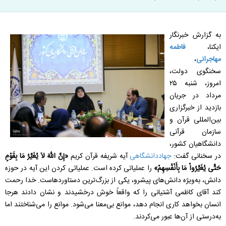
به گزارش خبرنگار
ایکنا،
فاطمه
مهاجرانی
،
سخنگوی دولت،
امروز، شنبه
۲۵
مرداد در جریان
بازدید از خبرگزاری
بین‌المللی قرآن و
سازمان قرآنی
دانشگاهیان کشور،
در سخنانی گفت:
جهاددانشگاهی
آیه شریفه قرآن کریم
«إِنَّ اللّهَ لاَ یُغَیِّرُ مَا بِقَوْمٍ
حَتَّى یُغَیِّرُواْ مَا بِأَنْفُسِهِمْ»
را عملیاتی کرده است. عملیاتی کردن این آیه در حوزه
دانش، به‌ویژه دانش‌های پیشرو، یکی از بزرگ‌ترین دستاوردهاست. خدا رحمت
کند آقای کاظمی آشتیانی را که واقعاً خوش درخشیدند و نشان دادند هرجا
انسان بخواهد کاری انجام دهد، موانع بی‌معنا می‌شود. موانع را می‌شناختند اما
به‌درستی از آن‌ها عبور می‌کردند
.