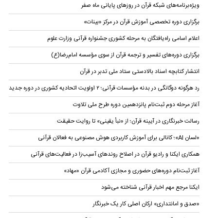
ویژه‌برنامه‌های شبکه قرآن در روزهای پایانی ماه صفر
برگزاری دوره تخصصی آموزش قرآن در مرکز «بینات»
اعلام اسامی راه‌یافتگان به مرحله کشوری جشنواره قرآنی وزارت علوم
برگزاری دوره‌های تفسیر و ترجمه قرآن از سوی مؤسسه امام‌رضا(ع)
انتشار کتابچه اسناد بالادستی ستاد ملی تدبر در قرآن
رد هرگونه دوگانگی در بدنه مؤسسات قرآنی؛ ۲ اولویت اتحادیه کشوری در دوره جدید
آغاز مرحله دوم ثبت‌نام‌ پانزدهمین دوره طرح ملی تلاوت
رسالت خبرنگاری در آیینه قرآن؛ از «نبأ یقینی» تا روایت حقیقت
«لسان AI»؛ کانالی برای آموزش کاربردی هوش مصنوعی به فعالان قرآنی
همکاری ایکنا و رادیو قرآن در اصلاح روندهای آسیب‌زا در فعالیت‌های قرآنی
آغاز ثبت‌نام دوره‌های حضوری و مجازی آکادمی قرآن «مهاد»
ایکنا مرجع مهم اخبار قرآنی شناخته می‌شود
«صدق و امانتداری» ارکان اصلی کار یک خبرنگار