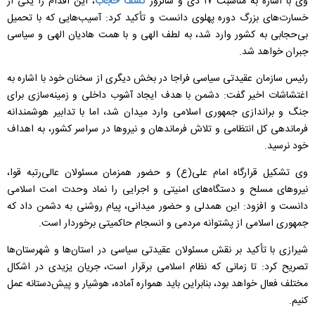
وی با اشاره به مناسبت ۱۷ دی و سالروز
کشف حجاب
، این اقدام را یکی از
خسارت‌های بزرگ دوره پهلوی دانست و تأکید کرد: آسیب‌هایی که با تحمیل
بی‌حجابی به کشور وارد شد، به لطف الهی و با همت هادیان الهی و سیاسی
جبران خواهد شد.
رئیس سازمان عقیدتی سیاسی فراجا در بخش دیگری از سخنان خود با اشاره به
اغتشاشات اخیر گفت: دشمن با هدف ایجاد آشوب داخلی و زمینه‌سازی برای
جنگ و براندازی جمهوری اسلامی وارد میدان شد، اما با تدابیر هوشمندانه
فرماندهی کل انتظامی و تلاش فرماندهان و نیروها در سراسر کشور، به اهداف
خود نرسید.
وی تشکیل قرارگاه امام علی(ع) و حضور همزمان مسئولان عالی‌رتبه قوا،
نیروهای مسلح و دستگاه‌های امنیتی و اجرایی را نماد وحدت امت اسلامی
دانست و افزود: این همدلی و حضور میدانی، پیام روشنی به دشمن داد که
جمهوری اسلامی از پشتوانه مردمی و انسجام حاکمیتی برخوردار است.
شیرازی با تأکید بر نقش مسئولان عقیدتی سیاسی در استان‌ها و شهرستان‌ها
تصریح کرد: تا زمانی که نظام اسلامی برقرار است، جریان یزیدی در اشکال
مختلف فعال خواهد بود، بنابراین باید همواره آماده، هوشیار و پیش‌دستانه عمل
کنیم.