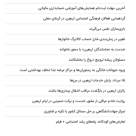
آخرین مهلت ثبت‌نام همایش‌های آموزشی حسابداری مالياتی
گردهمایی فعالان فرهنگی اجتماعی اربعین در کربلای معلی
بازی‌سازان نفس می‌گیرند
تغییر در زمان‌بندی شارژ حساب کالابرگ خانوار‌ها
خدمت به «جاماندگان اربعین» با محور خانواده
مسئولان ریشه ترویج دروغ را بخشکانند
ورود حیوانات خانگی به رستوران‌ها و مراکز عرضه غذا تخلف بهداشتی است
۱۵ مرداد؛ پایان خدمات اربعین در مرزها
زائران اربعین در بازگشت مراقب انتقال بیماری‌ها باشند
روایت خادم عراقی از عشق، خدمت و برکت حسینی در ایام اربعین
تمرکز جهاددانشگاهی بر حل مسائل کشور با تکیه بر فناوری
تعارض‌های کودکانه، پله‌های رشد اجتماعی + فیلم