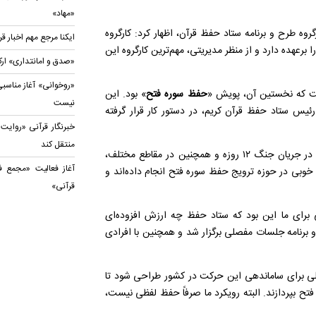
«مهاد»
وه طرح و برنامه ستاد حفظ قرآن، اظهار کرد: کارگروه
ایکنا مرجع مهم اخبار 
برعهده دارد و از منظر مدیریتی، مهم‌ترین کارگروه این
«صدق و امانتداری» ارک
«روخوانی» آغاز مناسبی
فت که نخستین آن، پویش «
حفظ سوره فتح
» بود. این
نیست
یس ستاد حفظ قرآن کریم، در دستور کار قرار گرفته
خبرنگار قرآنی «روایت 
منتقل کند
بحرالعلوم با اشاره به فعالیت‌های صورت‌ گرفته در این زمینه گفت: در جریان جنگ ۱۲ روزه و همچنین در مقاطع مختلف،
آغاز فعالیت «مجمع ف
بی در حوزه ترویج حفظ سوره فتح انجام داده‌اند و
قرآنی»
 برای ما این بود که ستاد حفظ چه ارزش افزوده‌ای
و برنامه جلسات مفصلی برگزار شد و همچنین با افرادی
لی برای ساماندهی این حرکت در کشور طراحی شود تا
فتح بپردازند. البته رویکرد ما صرفاً حفظ لفظی نیست،