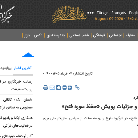
Türkçe
Français
Engl
معارف
اجتماعی
فرهنگی
شعب استانی
چندرسانه ای
عکس
بازار
آخرین اخبار
پربازدید
تاریخ انتشار :
۰۷ خرداد ۱۴۰۵ - ۰۱:۴۰
رسالت خبرنگاری در آیی
روایت حقیقت
رد
«لسان AI»؛ ک
 و جزئیات پویش «حفظ سوره فتح»
مصنوعی به فعالان قرآن
همکاری ایکنا و رادیو ق
ح» در کارگروه طرح و برنامه ستاد، از طراحی سازوکار ملی برای
.
در فعالیت‌های قرآنی
آغاز ثبت‌نام دوره‌های