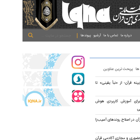
.
.
.
درباره ما
تماس با ما
آرشیو
پیوندها
 ها
پربحث ترین عناوین
نه قرآن؛ از «نبأ یقینی» تا
انالی برای آموزش کاربردی هوش
ی
رآن در اصلاح روندهای آسیب‌زا
 حضوری و مجازی آکادمی قرآن