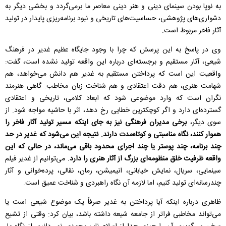
به نوپا بودن سینمای دینی و هنر دینی معاصر ما برمی‌گردد و بخشی دیگر به
دشواری‌های پژوهشی، حساسیت‌های تاریخی و نبود برنامه‌ریزی پایدار در تولید
آثار فاخر مربوط است.
وی در پاسخ به این پرسش که چرا با وجود جایگاه عظیم غدیر در فرهنگ
شیعی، آثار مستقیم و برجسته‌ای درباره این واقعه تولید نشده است، گفت:
واقعیت این است که پرداختن مستقیم به غدیر هم دانش می‌خواهد، هم
شهامت هنری، هم دقت اعتقادی و هم شناخت زبان مخاطب. گاهی هنرمند
نگران است که وارد موضوعی شود که ابعاد کلامی، تاریخی و اعتقادی
گسترده‌ای دارد و اگر کوچکترین خطایی رخ دهد، اثر با حاشیه مواجه شود. از
سوی دیگر،
برخی مدیران فرهنگی نیز به جای اینکه مسیر تولید آثار فاخر را
هموار کنند، نگاه مناسبتی و کوتاه‌مدت دارند. نتیجه این می‌شود که غدیر در حد
چند برنامه، چند پوستر یا چند اجرای محدود باقی می‌ماند، در حالی که این
واقعه ظرفیت خلق منظومه‌ای بزرگ از آثار هنری را دارد
. می‌توانیم از غدیر فیلم
سینمایی، سریال، نمایش خیابانی، انیمیشن، رمان، نقالی، پرده‌خوانی و آثار
چندرسانه‌ای تولید کنیم، اما لازمه آن نگاه راهبردی و شناخت عمیق است.
ظاهری درباره اینکه آیا پرداختن به غدیر صرفاً یک موضوع شیعی است یا
می‌تواند مخاطبی فراتر از جامعه شیعه داشته باشد، بیان کرد: وقتی از تشیع