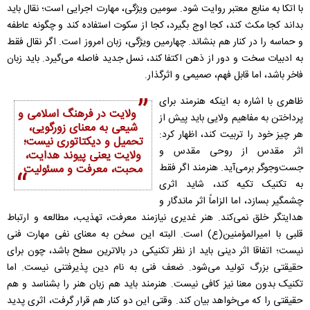
با اتکا به منابع معتبر روایت شود. سومین ویژگی، مهارت اجرایی است؛ نقال باید
بداند کجا مکث کند، کجا اوج بگیرد، کجا از سکوت استفاده کند و چگونه عاطفه
و حماسه را در کنار هم بنشاند. چهارمین ویژگی، زبان امروز است. اگر نقال فقط
به ادبیات سخت و دور از ذهن اکتفا کند، نسل جدید فاصله می‌گیرد. باید زبان
فاخر باشد، اما قابل فهم، صمیمی و اثرگذار.
ظاهری با اشاره به اینکه هنرمند برای
ولایت در فرهنگ اسلامی و
پرداختن به مفاهیم ولایی باید پیش از
شیعی به معنای زورگویی،
هر چیز خود را تربیت کند، اظهار کرد:
تحمیل و دیکتاتوری نیست؛
اثر مقدس از روحی مقدس و
ولایت یعنی پیوند هدایت،
جست‌وجوگر برمی‌آید. هنرمند اگر فقط
محبت، معرفت و مسئولیت
به تکنیک تکیه کند، شاید اثری
چشمگیر بسازد، اما الزاماً اثر ماندگار و
هدایتگر خلق نمی‌کند. هنر غدیری نیازمند معرفت، تهذیب، مطالعه و ارتباط
قلبی با امیرالمؤمنین(ع) است. البته این سخن به معنای نفی مهارت فنی
نیست؛ اتفاقا اثر دینی باید از نظر تکنیکی در بالاترین سطح باشد، چون برای
حقیقتی بزرگ تولید می‌شود. ضعف فنی به نام دین پذیرفتنی نیست. اما
تکنیک بدون معنا نیز کافی نیست. هنرمند باید هم زبان هنر را بشناسد و هم
حقیقتی را که می‌خواهد بیان کند. وقتی این دو کنار هم قرار گرفت، اثری پدید