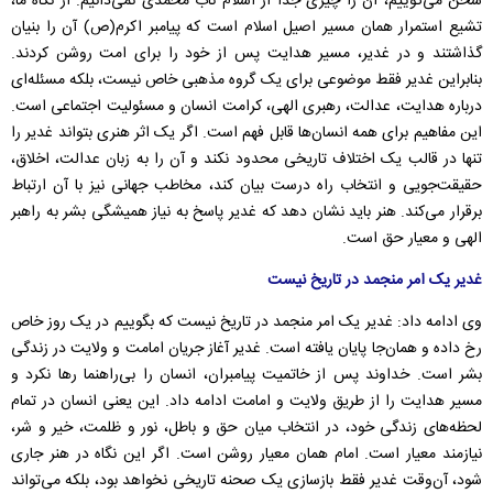
سخن می‌گوییم، آن را چیزی جدا از اسلام ناب محمدی نمی‌دانیم. از نگاه ما،
تشیع استمرار همان مسیر اصیل اسلام است که پیامبر اکرم(ص) آن را بنیان
گذاشتند و در غدیر، مسیر هدایت پس از خود را برای امت روشن کردند.
بنابراین غدیر فقط موضوعی برای یک گروه مذهبی خاص نیست، بلکه مسئله‌ای
درباره هدایت، عدالت، رهبری الهی، کرامت انسان و مسئولیت اجتماعی است.
این مفاهیم برای همه انسان‌ها قابل فهم است. اگر یک اثر هنری بتواند غدیر را
تنها در قالب یک اختلاف تاریخی محدود نکند و آن را به زبان عدالت، اخلاق،
حقیقت‌جویی و انتخاب راه درست بیان کند، مخاطب جهانی نیز با آن ارتباط
برقرار می‌کند. هنر باید نشان دهد که غدیر پاسخ به نیاز همیشگی بشر به راهبر
الهی و معیار حق است.
غدیر یک امر منجمد در تاریخ نیست
وی ادامه داد: غدیر یک امر منجمد در تاریخ نیست که بگوییم در یک روز خاص
رخ داده و همان‌جا پایان یافته است. غدیر آغاز جریان امامت و ولایت در زندگی
بشر است. خداوند پس از خاتمیت پیامبران، انسان را بی‌راهنما رها نکرد و
مسیر هدایت را از طریق ولایت و امامت ادامه داد. این یعنی انسان در تمام
لحظه‌های زندگی خود، در انتخاب میان حق و باطل، نور و ظلمت، خیر و شر،
نیازمند معیار است. امام همان معیار روشن است. اگر این نگاه در هنر جاری
شود، آن‌وقت غدیر فقط بازسازی یک صحنه تاریخی نخواهد بود، بلکه می‌تواند