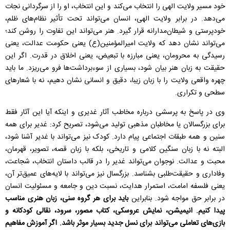
خود مسیر ولایت الهی را انتخاب می‌کند و این انتخاب، او را از سرگردانی نجات
می‌دهد. در برابر ولایت الهی، انسان می‌تواند تحت تأثیر نظام‌های ظلم،
خودپرستی و شیطان‌مدارانه قرار گیرد. هنر می‌تواند این تفاوت را روشن کند؛
می‌تواند نشان دهد که ولایت امیرالمؤمنین(ع) یعنی حکومت عدالت، یعنی
رسیدگی به محرومان، یعنی مبارزه با تبعیض، یعنی اخلاق در قدرت. اگر این
حقیقت به زبان هنر بیان شود، بسیاری از سوءبرداشت‌ها فرو می‌ریزد. ما باید
چهره واقعی ولایت را با زبان زیبا، دقیق و انسانی نشان دهیم، نه با شعارهای
سطحی و تکراری.
وی در پاسخ به پرسشی درباره مخاطب آثار غدیری و اینکه آیا این آثار فقط
برای بزرگسالان یا مخاطبان مذهبی تولید می‌شود، تصریح کرد: غدیر برای همه
سنین و همه طبقات اجتماعی پیام دارد. کودک نیز می‌تواند با غدیر آشنا شود،
البته نه با زبان سنگین کلامی و تاریخی، بلکه با زبان قصه، تصویر، قهرمان،
محبت و عدالت. نوجوان می‌تواند غدیر را در قالب داستان انتخاب، شجاعت،
وفاداری و حقیقت‌طلبی بشناسد. بزرگسال نیز می‌تواند با لایه‌های عمیق‌تر آن،
یعنی فلسفه امامت، استمرار هدایت، نسبت دین و جامعه و مسئولیت انسان
در برابر حق مواجه شود. بنابراین
باید برای هر گروه سنی، زبان هنری مناسب
پیدا کنیم. انیمیشن، نمایش عروسکی، کتاب مصور، سرود، نقالی کودکانه و
بازی‌های تعاملی می‌تواند برای نسل جدید بسیار موثر باشد. اگر آموزش مفاهیم