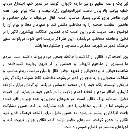
نیز یک واقعه عظیم روایی دارد؛ کاروان، توقف در غدیر خم، اجتماع مردم،
خطبه پیامبر، بالا بردن دست امیرالمومنین (ع)، بیعت و اعلام پیام الهی. همه
این عناصر برای نقالی بسیار مناسب است. نقال می‌تواند با بیان حماسی و
عاطفی، عظمت صحنه را به مخاطب منتقل کند و هم‌زمان معنا و پیام آن را
توضیح دهد. مزیت نقالی این است که با کمترین امکانات، بیشترین تاثیر را بر
تخیل و عاطفه مخاطب می‌گذارد. این هنر اگر درست احیا شود، می‌تواند سفیر
فرهنگ غدیر در شهرها، مدارس، مساجد و جشنواره‌ها باشد.
وی اضافه کرد: نقالی از گذشته با حافظه جمعی مردم پیوند داشته است. مردم
ما بسیاری از مفاهیم تاریخی و حماسی را از طریق روایت شنیده‌اند؛ از
شاهنامه‌خوانی تا پرده‌خوانی و تعزیه. وقتی نقال با بیان درست، ریتم مناسب و
شناخت محتوایی وارد ماجرای غدیر می‌شود، مخاطب فقط شنونده یک گزارش
تاریخی نیست، بلکه خود را در صحنه احساس می‌کند. او گرمای بیابان، توقف
کاروان، انتظار مردم و لحظه اعلام ولایت را در ذهن خود می‌سازد. این قدرت
تخیل، سرمایه بزرگ نقالی است. در هنرهای تصویری، همه چیز در قاب آماده
می‌شود، اما در نقالی، مخاطب با ذهن خود مشارکت می‌کند. همین مشارکت
باعث اثرگذاری بیشتر می‌شود. به همین دلیل، برای اشاعه فرهنگ غدیر باید
نقالی را جدی گرفت، متن‌های دقیق تولید کرد، نقالان جوان تربیت کرد و
اجراهای مستمر در فضای عمومی داشت.