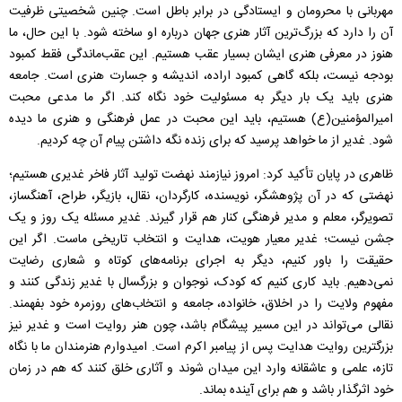
مهربانی با محرومان و ایستادگی در برابر باطل است. چنین شخصیتی ظرفیت
آن را دارد که بزرگ‌ترین آثار هنری جهان درباره او ساخته شود. با این حال، ما
هنوز در معرفی هنری ایشان بسیار عقب هستیم. این عقب‌ماندگی فقط کمبود
بودجه نیست، بلکه گاهی کمبود اراده، اندیشه و جسارت هنری است. جامعه
هنری باید یک بار دیگر به مسئولیت خود نگاه کند. اگر ما مدعی محبت
امیرالمؤمنین(ع) هستیم، باید این محبت در عمل فرهنگی و هنری ما دیده
شود. غدیر از ما خواهد پرسید که برای زنده نگه داشتن پیام آن چه کردیم.
ظاهری در پایان تأکید کرد: امروز نیازمند نهضت تولید آثار فاخر غدیری هستیم؛
نهضتی که در آن پژوهشگر، نویسنده، کارگردان، نقال، بازیگر، طراح، آهنگساز،
تصویرگر، معلم و مدیر فرهنگی کنار هم قرار گیرند. غدیر مسئله یک روز و یک
جشن نیست؛ غدیر معیار هویت، هدایت و انتخاب تاریخی ماست. اگر این
حقیقت را باور کنیم، دیگر به اجرای برنامه‌های کوتاه و شعاری رضایت
نمی‌دهیم. باید کاری کنیم که کودک، نوجوان و بزرگسال با غدیر زندگی کنند و
مفهوم ولایت را در اخلاق، خانواده، جامعه و انتخاب‌های روزمره خود بفهمند.
نقالی می‌تواند در این مسیر پیشگام باشد، چون هنر روایت است و غدیر نیز
بزرگترین روایت هدایت پس از پیامبر اکرم است. امیدوارم هنرمندان ما با نگاه
تازه، علمی و عاشقانه وارد این میدان شوند و آثاری خلق کنند که هم در زمان
خود اثرگذار باشد و هم برای آینده بماند.