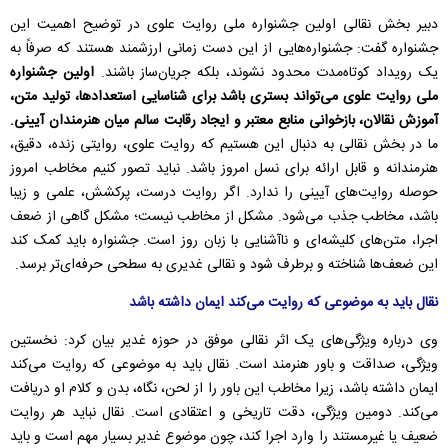
دبیر بخش نقالی اولین جشنواره ملی روایت علوی در توضیح اهمیت این
جشنواره گفت: جشنواره‌هایی از این دست زمانی ارزشمند هستند که صرفاً به
یک رویداد کوتاه‌مدت محدود نشوند، بلکه جریان‌ساز باشند.
اولین جشنواره
ملی روایت علوی می‌تواند بستری باشد برای شناسایی استعدادها، تولید متن،
آموزش نقالان، بازخوانی منابع معتبر و ایجاد رقابت سالم میان هنرمندان آیینی.
ما در بخش نقالی به دنبال این هستیم که روایت علوی، روایتی زنده، دقیق،
هنرمندانه و قابل ارائه برای نسل امروز باشد. نباید تصور کنیم مخاطب امروز
حوصله روایت‌های آیینی را ندارد. اگر روایت درست، پرکشش، علمی و زیبا
باشد، مخاطب جذب می‌شود. مشکل از مخاطب نیست؛ مشکل گاهی از ضعف
اجرا، متن‌های کلیشه‌ای و ناآشنایی با زبان روز است. جشنواره باید کمک کند
این ضعف‌ها شناخته و برطرف شود و نقالی غدیری به سطحی حرفه‌ای‌تر برسد.
نقال باید به موضوعی که روایت می‌کند ایمان داشته باشد
وی درباره ویژگی‌های یک اثر نقالی موفق در حوزه غدیر بیان کرد: نخستین
ویژگی، صداقت و باور هنرمند است. نقال باید به موضوعی که روایت می‌کند
ایمان داشته باشد، زیرا مخاطب این باور را از لحن، نگاه، بدن و کلام او دریافت
می‌کند. دومین ویژگی، دقت تاریخی و اعتقادی است. نقال نباید هر روایت
ضعیف یا غیرمستند را وارد اجرا کند، چون موضوع غدیر بسیار مهم است و باید