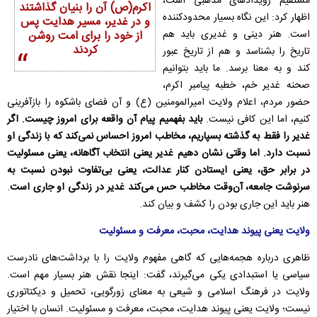
مستقیم رویدادهای مذهبی است،
اکرم(ص) آن را بنیان گذاشتند
اظهار کرد: این نگاه بسیار محدودکننده
و در غدیر، مسیر هدایت پس
است. هنر دینی و غدیری باید هم
از خود را برای امت روشن
کردند
تاریخ را بشناسد و هم از تاریخ عبور
کند و به معنا برسد. ما باید بتوانیم
صحنه غدیر خم، خطبه پیامبر اکرم،
حضور مردم، اعلام ولایت امیرالمومنین (ع) و آن فضای باشکوه را بازآفرینی
کنیم، اما این کافی نیست.
باید بفهمیم پیام آن واقعه برای امروز چیست. اگر
غدیر را فقط به گذشته بسپاریم، مخاطب امروز احساس نمی‌کند که با زندگی او
نسبت دارد. اما وقتی نشان دهیم غدیر یعنی انتخاب آگاهانه، یعنی مسئولیت
در برابر حق، یعنی ایستادن کنار عدالت، یعنی بی‌تفاوت نبودن نسبت به
سرنوشت جامعه، آن‌وقت مخاطب حس می‌کند غدیر در زندگی او جاری است
.
هنر باید این جاری بودن را کشف و بیان کند.
ولایت یعنی پیوند هدایت، محبت، معرفت و مسئولیت
ظاهری درباره هجمه‌هایی که گاهی مفهوم ولایت را با برداشت‌های نادرست
سیاسی یا استبدادی یکی می‌گیرند، گفت: اینجا نقش هنر بسیار مهم است.
ولایت در فرهنگ اسلامی و شیعی به معنای زورگویی، تحمیل و دیکتاتوری
نیست؛ ولایت یعنی پیوند هدایت، محبت، معرفت و مسئولیت. انسان با اختیار