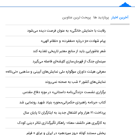
آخرین اخبار
پربازدید ها
پربحث ترین عناوین
رقابت با «نمایش خانگی» به عنوان فرصت دیده می‌شود
پیام شهادت حرّ درباره «مغفرت» و «نظام الهی»
شعر عاشورایی باید از منابع معتبر تاریخی تغذیه کند
سینمای جنگ از قهرمان‌سازی کلیشه‌ای فاصله می‌گیرد
معرفی هیئت داوران سوگواره ملی نمایش‌های آیینی و مذهبی «نی‌ناله»
نمایش‌های کشور ٢ شب به صحنه نمی‌روند
برگزاری نشست «زندگی‌نامه‌ داستانی» در موزه دفاع مقدس
کتاب «برنامه راهبردی حکمرانی‌محور» بنیاد شهید رونمایی شد
پرداخت ۲۱ هزار وام اشتغال جدید به ایثارگران تا پایان سال
به کارگیری هنر «کشف معنا»؛ راهکار تأثیرگذاری تئاتر دینی کودک
پخش مستند کوتاه «روز سیزدهم» در ایران و عراق + فیلم