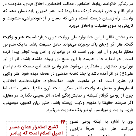
در زندگی خانواده، روابط اجتماعی، عدالت اقتصادی، اخلاق فردی، مقاومت در
برابر ظلم و حتی تربیت کودک معنا پیدا کند. هنر غدیری باید نشان دهد که
ولایت، راه زیستن درست است؛ راهی که انسان را از خودخواهی، خشونت و
تاریکی به سوی فضیلت و اخلاق می‌برد.
دبیر بخش نقالی اولین جشنواره ملی روایت علوی درباره
نسبت هنر و ولایت
گفت: هنر اگر از جان پاک برخیزد، می‌تواند حامل حقیقت باشد. ما یک منبع نور
مطلق داریم و آن نور الهی است که در پیامبران و اهل بیت تجلی پیدا کرده
است. هر اندازه جان هنرمند با این منبع نور پیوند داشته باشد، اثر او نیز
نورانی‌تر، صادق‌تر و ماندگارتر می‌شود. هنر ولایی فقط این نیست که نام امام
علی(ع) در اثر آمده باشد یا چند نشانه مذهبی در صحنه دیده شود. هنر ولایی
آن هنری است که در ماهیت خود، عدالت‌خواه، حقیقت‌طلب، اخلاقی،
انسان‌ساز و متصل به ولایت باشد. ممکن است اثری ظاهرا مذهبی باشد، اما
چون از روحی گرفتار کلیشه و نمایش‌زدگی آمده، اثر عمیقی نگذارد. در مقابل،
اگر هنرمند حقیقتا با مفهوم ولایت زیسته باشد، حتی زبان تصویر، موسیقی،
بازی، روایت و میزانسن او نیز رنگ معنویت می‌گیرد.
وی با اشاره به اینکه برخی تصور
تشیع استمرار همان مسیر
می‌کنند هنر دینی صرفاً بازگویی
اصیل اسلام است که پیامبر