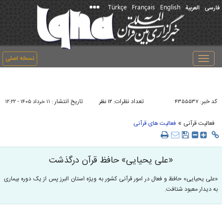
Türkçe
Français
English
فارسی
العربیة
نسخه اصلی
Toggle
navigation
کد خبر:
تعداد نظرات:
تاریخ انتشار :
۴۳۵۵۵۳۷
۱۲ نظر
۱۱ خرداد ۱۴۰۵ - ۱۲:۲۲
»
فعالیت قرآنی
فعالیت های قرآنی
«علی یحیایی» حافظ قرآن درگذشت
«علی یحیایی» حافظ و فعال در امور قرآنی کشور به ویژه استان البرز پس از یک دوره بیماری
به دیدار معبود شتافت.