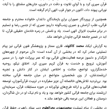
قرآن سپری کرد و با آوایِ تلاوت و دقت در داوری، جان‌های مشتاق را با آیات
نورانی پیوند داد، اکنون در جوارِ قرب الهی آرام گرفته است.
همچنین از پروردگارِ صبوران برای بازماندگانِ داغدار، خانواده محترم و جامعه
قرآنی، طلبِ آرامش و صبری زینب‌گونه داریم؛ صبری که از جنسِ رضا و تسلیم
در برابر مشیتِ لایزال الهی است. یاد و نامش در زمره خادمانِ حقیقی قرآن، تا
ابد در ضمیرِ جامعه قرآنی جاودان خواهد ماند.
به گزارش ایکنا،
محمد کاکاوند
، قاری ممتاز و پژوهشگر فنون قرآنی نیز پیام
تسلیتی صادر کرد که در بخشی از آن آمده است؛ «آن مرحوم از چهره‌های
اثرگذار و دلسوز عرصه فعالیت‌های قرآنی بود که عمر پربرکت خود را در مسیر
آموزش، ترویج و خدمت به قرآن کریم سپری کرد. اخلاق نیکو، روحیه
خدمتگزاری، تواضع، متانت و اخلاص ایشان در کنار دانش و تجربه
ارزشمندشان، از وی شخصیتی متواضع در میان جامعه قرآنی ساخته
بود. بی‌تردید تلاش‌های خالصانه آن عزیز سفرکرده در تربیت قرآن‌آموزان، توسعه
فعالیت‌های قرآنی و ارائه طرح‌های نوآورانه در حوزه مسابقات قرآن، سرمایه‌ای
ارزشمند برای جامعه قرآنی کشور خواهد بود و یاد و نام نیک او در دل شاگردان،
دوستان و فعالان این عرصه باقی خواهد ماند.»
در بخشی از پیام تسلیت
محمدمهدی بحرالعلوم
دبیر ستاد راهبری حفظ قرآن