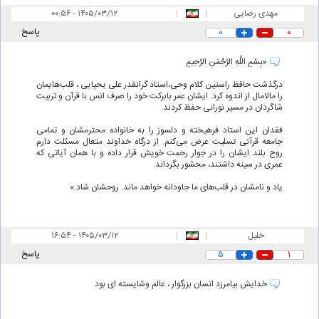
مهدی رضایی
|
|
۰۰:۵۶ - ۱۴۰۵/۰۳/۱۲
۰
۰
پاسخ
«بِسْمِ اللَّهِ الرَّحْمَنِ الرَّحِيمِ
درگذشت حافظ راستین کلام وحی،استاد گرانقدر علی یحیایی ، قلب‌هایمان
را مالامال از اندوه کرد. ایشان عمر بابرکت خود را صرف انس با قرآن و تربیت
شاگردان در مسیر نورانی حفظ کردند.
فقدان این استاد فرهیخته و دلسوز را به خانواده محترمشان و تمامی
جامعه قرآنی تسلیت عرض می‌کنم. از درگاه خداوند متعال مسئلت دارم
روح بلند ایشان را در جوار رحمت خویش قرار داده و با همان آیاتی که
عمری در سینه داشتند، محشور بگرداند.
یاد و نامشان در قلب‌های ما جاودانه خواهد ماند. روحشان شاد.»
خلیل
|
|
۱۶:۵۴ - ۱۴۰۵/۰۳/۱۲
۱
۵
پاسخ
خدایش بیامرزد انسان بزرگوار ، عالم وشایسته ای بود