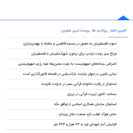
آخرین اخبار
پربازدید ها
پربحث ترین عناوین
دعوت فلسطینیان به حضور در مسجدالاقصی و مقابله با یهودی‌سازی
چراغ سبز دولت ترامپ برای برخورد شهرک‌نشینان با فلسطینیان
اعتراض رسانه‌های صهیونیست به نفرت مصری‌ها علیه رژیم صهیونیستی
مبانی تقنین در جهان نیازمند بازاندیشی در فلسفه قانون‌گذاری است
استقبال از رقابت خانواده قرآنی مصر در «دولت تلاوت»
مساجد؛ کانون تربیت قرآنی در برزیل
استقبال سازمان همکاری اسلامی از توافق مکه
«خان هوآ»؛ قطب تازه صنعت حلال ویتنام
افزایش آمار شهدای غزه به ۷۳ هزار و ۳۸۴ نفر