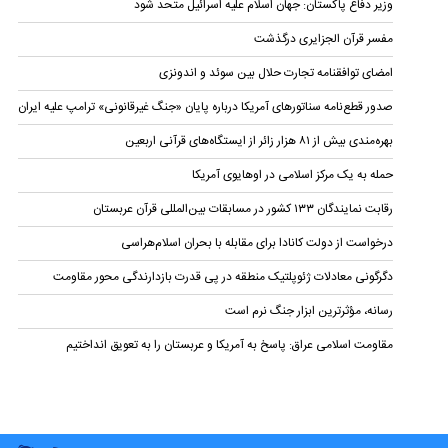
وزیر دفاع پاکستان: جهان اسلام علیه اسرائیل متحد شود
مفسر قرآن الجزایری درگذشت
امضای توافقنامه تجارت حلال بین سوئد و اندونزی
صدور قطع‌نامه سناتورهای آمریکا درباره پایان «جنگ غیرقانونی» ترامپ علیه ایران
بهره‌مندی بیش از ۸۱ هزار زائر از ایستگاه‌های قرآنی اربعین
حمله به یک مرکز اسلامی در اوهایوی آمریکا
رقابت نمایندگان ۱۳۳ کشور در مسابقات بین‌المللی قرآن عربستان
درخواست از دولت کانادا برای مقابله با بحران اسلام‌هراسی
دگرگونی معادلات ژئوپلتیک منطقه در پی قدرت بازدارندگی محور مقاومت
رسانه، مؤثرترین ابزار جنگ نرم است
مقاومت اسلامی عراق: پاسخ به آمریکا و عربستان را به تعویق انداختیم