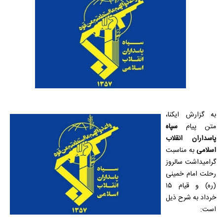
به گزارش ایکنا،
متن پیام
سپاه
پاسداران انقلاب
اسلامی
به مناسبت
گرامیداشت سالروز
رحلت امام خمینی
(ره) و قیام ۱۵
خرداد به شرح ذیل
است: