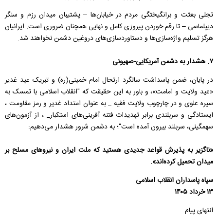
تجلی بعثت و برانگیختگی مردم در خیابان‌ها – پشتیبان میدان رزم و سنگر
دیپلماسی – تا رقم خوردن پیروزی کامل و نهایی همچنان ضروری است. ایرانیان
هرگز تسلیم واژه‌سازی‌ها و دستاوردسازی‌های دروغین دشمن نخواهند شد.
۷. هشدار به دشمن آمریکایی-صهیونی
در پایان، ضمن پاسداشت سالگرد ارتحال امام خمینی(ره) و تبریک عید غدیر
«عید ولایت و امامت»، و باور به این حقیقت که "انقلاب اسلامی با تمسک به
سیره علوی و در چارچوب ولایت فقیه _ به عنوان امتداد غدیر و رمز مقاومت ،
ایستادگی و سربلندی برابر تهدیدات فتنه آفرینی‌های استکبار_ ، از آزمون‌های
سهمگینی، سربلند بیرون آمده است"؛ به دشمن شرور هشدار می‌دهیم:
«ناگزیر به پذیرش قواعد جدیدی هستید که ملت ایران و نیروهای مسلح بر
میدان تحمیل کرده‌اند».
سپاه پاسداران انقلاب اسلامی
۱۳ خرداد ۱۴۰۵
انتهای پیام