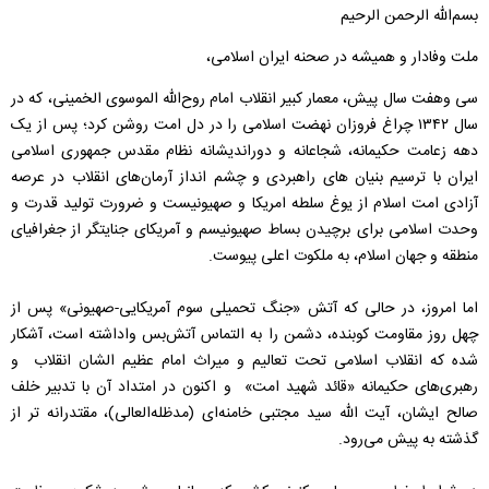
بسم‌الله الرحمن الرحیم
ملت وفادار و همیشه در صحنه ایران اسلامی،
سی وهفت سال پیش، معمار کبیر انقلاب امام روح‌الله الموسوی الخمینی، که در
سال ۱۳۴۲ چراغ فروزان نهضت اسلامی را در دل امت روشن کرد؛ پس از یک
دهه زعامت حکیمانه، شجاعانه و دوراندیشانه نظام مقدس جمهوری اسلامی
ایران با ترسیم بنیان های راهبردی و چشم انداز آرمان‌های انقلاب در عرصه
آزادی امت اسلام از یوغ سلطه امریکا و صهیونیست و ضرورت تولید قدرت و
وحدت اسلامی برای برچیدن بساط صهیونیسم و آمریکای جنایتگر از جغرافیای
منطقه و جهان اسلام، به ملکوت اعلی پیوست.
اما امروز، در حالی که آتش «جنگ تحمیلی سوم آمریکایی-صهیونی» پس از
چهل روز مقاومت کوبنده، دشمن را به التماس آتش‌بس واداشته است، آشکار
شده که انقلاب اسلامی تحت تعالیم و میراث امام عظیم الشان انقلاب و
رهبری‌های حکیمانه «قائد شهید امت» و اکنون در امتداد آن با تدبیر خلف
صالح ایشان، آیت الله سید مجتبی خامنه‌ای (مدظله‌العالی)، مقتدرانه تر از
گذشته به پیش می‌رود.