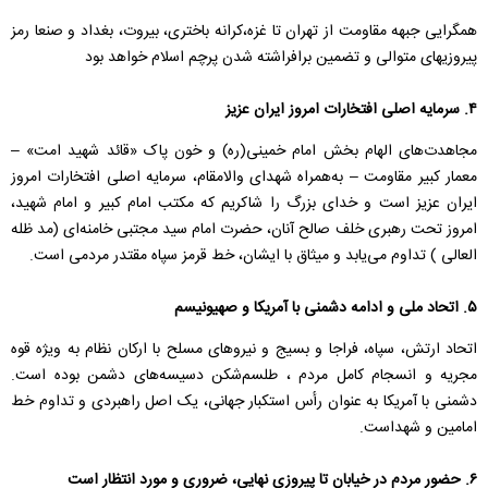
همگرایی جبهه مقاومت از تهران تا غزه،کرانه باختری، بیروت، بغداد و صنعا رمز
پیروزیهای متوالی و تضمین برافراشته شدن پرچم اسلام خواهد بود
۴. سرمایه اصلی افتخارات امروز ایران عزیز
مجاهدت‌های الهام بخش امام خمینی(ره) و خون پاک «قائد شهید امت» –
معمار کبیر مقاومت – به‌همراه شهدای والامقام، سرمایه اصلی افتخارات امروز
ایران عزیز است و خدای بزرگ را شاکریم که مکتب امام کبیر و امام شهید،
امروز تحت رهبری خلف صالح آنان، حضرت امام سید مجتبی خامنه‌ای (مد ظله
العالی ) تداوم می‌یابد و میثاق با ایشان، خط قرمز سپاه مقتدر مردمی است.
۵. اتحاد ملی و ادامه دشمنی با آمریکا و صهیونیسم
اتحاد ارتش، سپاه، فراجا و بسیج و نیروهای مسلح با ارکان نظام به ویژه قوه
مجریه و انسجام کامل مردم ، طلسم‌شکن دسیسه‌های دشمن بوده است.
دشمنی با آمریکا به عنوان رأس استکبار جهانی، یک اصل راهبردی و تداوم خط
امامین و شهداست.
۶. حضور مردم در خیابان تا پیروزی نهایی، ضروری و مورد انتظار است