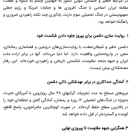
در شرایط خطیر و حساس کنونی کشور که جهانیان چشم به شکوه و عظمت
مقابله ایران اسلامی با جنگ افروزی ها و جنایات امریکا و رژیم جعلی
صهیونیستی در جنگ تحمیلی سوم دارند، یادآوری چند نکته راهبردی ضروری و
راهگشا خواهد بود:
۱. روایت سازی دشمن برای پیروز جلوه دادن شکست خود
دشمن حقیر و شیطان‌صفت، با روایت‌سازی‌های دروغین و فضاسازی رسانه‌ای،
سعی در وارونه‌نمایی واقعیت دارد. اما دنیا می‌داند: آنها در برابر اراده ملت
ایران و جبهه متحد مقاومت، شکستی تاریخی و راهبردی خورده‌اند. این رفتار
مضحکه‌ای بیش نیست؛
۲. آمادگی حداکثری در برابر عهدشکنی ذاتی دشمن
نیروهای مسلح به مدد تجربیات گرانبهای ۴۸ سال رویارویی با آمریکای خبیث،
به‌ویژه در جنگ‌های تحمیلی ۱۲ روزه و رمضان، آمادگی کامل و لحظه‌ای خود را
در بالاترین سطح حفظ کرده‌اند. در صورت کوچکترین ماجراجویی، پاسخ قاطع،
کوبنده و گسترده‌تر از قبل داده خواهد شد.
۳.همگرایی جبهه مقاومت تا پیروزی نهایی