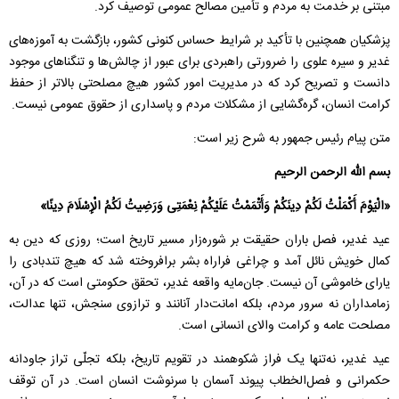
مبتنی بر خدمت به مردم و تأمین مصالح عمومی توصیف کرد.
پزشکیان همچنین با تأکید بر شرایط حساس کنونی کشور، بازگشت به آموزه‌های
غدیر و سیره علوی را ضرورتی راهبردی برای عبور از چالش‌ها و تنگناهای موجود
دانست و تصریح کرد که در مدیریت امور کشور هیچ مصلحتی بالاتر از حفظ
کرامت انسان، گره‌گشایی از مشکلات مردم و پاسداری از حقوق عمومی نیست.
متن پیام رئیس جمهور به شرح زیر است:
بسم الله الرحمن الرحیم
«الْیَوْمَ أَکْمَلْتُ لَکُمْ دِینَکُمْ وَأَتْمَمْتُ عَلَیْکُمْ نِعْمَتِی وَرَضِیتُ لَکُمُ الْإِسْلَامَ دِینًا»
عید غدیر، فصل باران حقیقت بر شوره‌زار مسیر تاریخ است؛ روزی که دین به
کمال خویش نائل آمد و چراغی فراراه بشر برافروخته شد که هیچ تندبادی را
یارای خاموشی آن نیست. جان‌مایه واقعه غدیر، تحقق حکومتی است که در آن،
زمامداران نه سرور مردم، بلکه امانت‌دار آنانند و ترازوی سنجش، تنها عدالت،
مصلحت عامه و کرامت والای انسانی است.
عید غدیر، نه‌تنها یک فراز شکوهمند در تقویم تاریخ، بلکه تجلّی تراز جاودانه
حکمرانی و فصل‌الخطاب پیوند آسمان با سرنوشت انسان است. در آن توقف