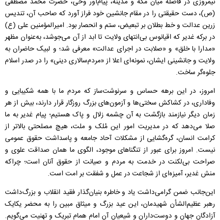
نیمروزی در فاصله میان مکه و مدینه، پیام‌آور وحی، حضرت محمد مصطفی
(ص)، دست حقیقتی را در مقام جانشین خود فراز آورد که صاحب آن، تندیس
زرین عدالت و خط بطلان بر تبعیض، ستم و انحصار بود. امیرالمؤمنین علی (ع)
در برکه غدیر که اقیانوس بی‌انتهای ولایت تا ابد از آن می‌جوشد، به‌عنوان مظهر
«مدارا با خلق» و «صلابت در اجرای عدالت» معرفی شد؛ و لبیک حاضران به
ولایت و جانشینی ایشان، نمونه‌ای اعلا از «مردم‌سالاری دینی» را در صدر اسلام
جلوه‌گر ساخت.
امروز، در این برهه حساس و سرنوشت‌ساز که مردم ما با همه شکیبایی و
وفاداری، در کشاکش سختی‌ها و آزمون‌های بزرگ روزگار قرار دارند، بیش از هر
زمان دیگر نیازمند بازگشت به آن چشمه زلال و پاک هستیم؛ پیام غدیر به ما
صلا می‌دهد که در مدیریت امور این مُلک و ملت، هیچ مصلحتی بالاتر از
کرامت انسان، گره‌گشایی از مشکلات آحاد جامعه و پاسداشت حقوق عمومی
نیست. امروز برای عبور از تنگناهای موجود، الگوی ما همان صداقت علوی و
صراحت بی‌لکنت در خدمت به مردم و صیانت از حقوق آنان است؛ چراکه
منش غدیر، آمیزه‌ای از شجاعت در عمل و شفقت بر امت است.
این‌جانب ضمن گرامی‌داشت یاد و خاطره بنیان‌گذار فقید انقلاب و بزرگ‌داشت
رهبر عظیم‌الشأن شهیدمان، این عید بزرگ و میثاق مبین را به محضر یکایک
آزادگان جهان و دوست‌داران و شیعیان آن امام همام تبریک و تهنیت می‌گویم.