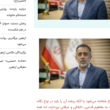
حسین(ع)
«یازده یازده»؛ روا
استحکام خانواده
در هم شکست»
اربعین بزرگترین روای
می‌شود
برگزیدگان عکاسی اربعی
«جاذبه حسینی»؛ تبی
معرفتی اربعین
ناخته می‌شود یا آنکه ریشه آن را باید در نوع نگاه،
به مفاهیم قدسی، اخلاقی و عرفانی بپردازند، اما همه