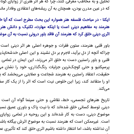
تحلیل و به مخاطب معرفی کنند، چرا که هر اثر هنری از زوایای گو
که در عین مدرن بودن، همچنان به آن ریشه‌های اعتقادی وفادار مان
ایکنا - در مباحث فلسفه هنر همواره این بحث مطرح است که آیا خلق
هنرمند به مفاهیم دینی است یا اینکه مهارت، تکنیک و دانش هنری
اثری دینی خلق کرد که هنرمند آن فاقد باور درونی نسبت به آن مو
باور قلبی هنرمند، ستون فقرات و جوهره اصلی هر اثر دینی است و 
چراکه آنچه از دل برآید، لاجرم بر دل نشیند و این اصلی خدشه‌ناپذ
قلبی و باور راستین دست به خلق اثر می‌زند، این ایمان در تمامی ا
پرسپکتیو و حتی کوچک‌ترین جزئیات رنگ‌گذاری، خود را نشان می‌
حقیقت، اعتقاد راستین به هنرمند شجاعت و صلابتی می‌بخشد که با
او را متقاعد کند، زیرا این خلوص نیت است که اثر را از یک کار 
می‌کند.
تاریخ هنرهای تجسمی، خط، نقاشی و حتی سینما گواه آن است که 
دینی توسط کسانی خلق شده‌اند که با نیت پاک و باوری عمیق نسبت
موضوع دینی، دست به کار شده‌اند و این روحیه در تمامی زوایای اث
است. غیرممکن است که هنرمند نسبت به موضوع اثرش بیگانه باشد ی
آن نداشته باشد، اما انتظار داشته باشیم اثری خلق کند که تأثیری 