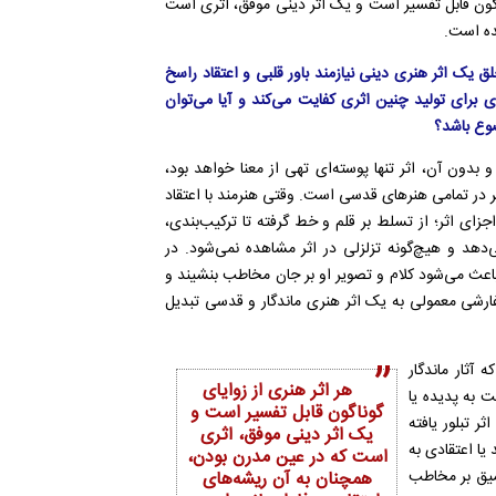
ناگون قابل تفسیر است و یک اثر دینی موفق، اثری است
ده است.
 یک اثر هنری دینی نیازمند باور قلبی و اعتقاد راسخ
 برای تولید چنین اثری کفایت می‌کند و آیا می‌توان
ضوع باشد؟
بدون آن، اثر تنها پوسته‌ای تهی از معنا خواهد بود،
یر در تمامی هنرهای قدسی است. وقتی هنرمند با اعتقاد
جزای اثر؛ از تسلط بر قلم و خط گرفته تا ترکیب‌بندی،
دهد و هیچ‌گونه تزلزلی در اثر مشاهده نمی‌شود. در
عث می‌شود کلام و تصویر او بر جان مخاطب بنشیند و
سفارشی معمولی به یک اثر هنری ماندگار و قدسی تبدیل
آثار ماندگار
هر اثر هنری از زوایای
 به پدیده یا
گوناگون قابل تفسیر است و
ر تبلور یافته
یک اثر دینی موفق، اثری
ا اعتقادی به
است که در عین مدرن بودن،
عمیق بر مخاطب
همچنان به آن ریشه‌های