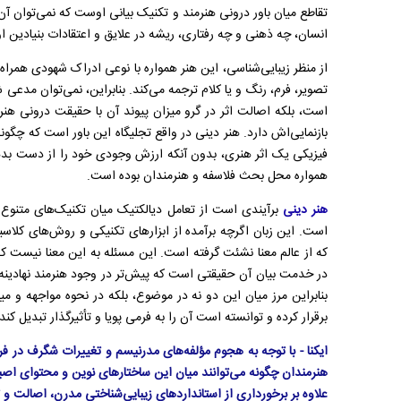
تقاطع میان باور درونی هنرمند و تکنیک بیانی اوست که نمی‌توان آن‌
انسان، چه ذهنی و چه رفتاری، ریشه در علایق و اعتقادات بنیادین او 
از منظر زیبایی‌شناسی، این هنر همواره با نوعی ادراک شهودی همرا
تصویر، فرم، رنگ و یا کلام ترجمه می‌کند. بنابراین، نمی‌توان مدعی 
است، بلکه اصالت اثر در گرو میزان پیوند آن با حقیقت درونی 
بازنمایی‌اش دارد. هنر دینی در واقع تجلیگاه این باور است که چگون
فیزیکی یک اثر هنری، بدون آنکه ارزش وجودی خود را از دست بده
همواره محل بحث فلاسفه و هنرمندان بوده است.
هنر دینی
برآیندی است از تعامل دیالکتیک میان تکنیک‌های متنوع 
است. این زبان اگرچه برآمده از ابزارهای تکنیکی و روش‌های کلا
که از عالم معنا نشئت گرفته است. این مسئله به این معنا نیست ک
در خدمت بیان آن حقیقتی است که پیش‌تر در وجود هنرمند نهادینه 
بنابراین مرز میان این دو نه در موضوع، بلکه در نحوه مواجهه و
برقرار کرده و توانسته است آن را به فرمی پویا و تأثیرگذار تبدیل کند.
ایکنا - با توجه به هجوم مؤلفه‌های مدرنیسم و تغییرات شگرف در 
هنرمندان چگونه می‌توانند میان این ساختارهای نوین و محتوای اصیل
علاوه بر برخورداری از استانداردهای زیبایی‌شناختی مدرن، اصالت 