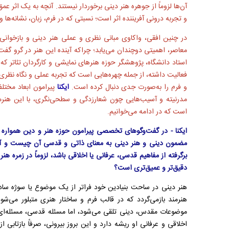
آن‌ها لزوماً از جوهره هنر دینی برخوردار نیستند. آنچه به یک اثر
و تجربه درونی آفریننده اثر است؛ نسبتی که در فرم، زبان، نشانه‌ها و 
در چنین افقی، واکاوی مبانی نظری و عملی هنر دینی و بازخوانی
معاصر، اهمیتی دوچندان می‌یابد؛ چراکه آینده این هنر در گرو گفت
استاد دانشگاه، پژوهشگر حوزه هنرهای نمایشی و کارگردان تئاتر که
فعالیت داشته، از جمله چهره‌هایی است که تجربه عملی و نگاه نظری را
و فرم را به‌صورت جدی دنبال کرده است.
ایکنا
پیرامون ابعاد مختل
مدرنیته و آسیب‌هایی چون شعارزدگی و سطحی‌نگری، با این هنرم
است که در ادامه می‌خوانیم.
ایکنا - در گفت‌وگوهای تخصصی پیرامون حوزه هنر و دین همواره
مضمون دینی و هنر دینی به معنای ذاتی و قدسی آن چیست و آیا 
برگرفته از مفاهیم قدسی، عرفانی یا اخلاقی باشد، لزوماً در زمره هنر
دقیق‌تر و عمیق‌تری است؟
هنر دینی در ساحت بنیادین خود فراتر از یک موضوع یا سوژه ساد
هنرمند بازمی‌گردد که در قالب فرم و ساختار هنری متبلور می‌شو
موضوعات مقدس، دینی تلقی می‌شود، اما مسئله قدسی، مسئله‌ای
اخلاقی و عرفانی او ریشه دارد و این بروز بیرونی، صرفاً بازتاب