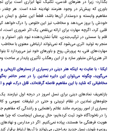
بگذارد؛ زیرا در هنرهای قدسی، تکنیک تنها ابزاری است برای 
باوری که پیش‌تر در وجود هنرمند نهادینه شده است. هر چقدر ه
مفاهیم وابسته و دوستدار آن‌ها باشد، قطعاً این عشق و ایمان در 
خودش را بروز می‌دهد و مخاطب نیز این خلوص را درک خواهد کرد. ا
قلبی کرد، اگرچه مهارت برای ارائه بی‌نقص یک اثر ضروری است، ام
قلم یا سستی در ترکیب‌بندی، غالباً نشان‌دهنده نبود باور استوا
منجر به تولید اثری می‌شود که نمی‌تواند ارتباطی معنوی با مخاطب 
مهارت‌های فنی، به پرورش روح و باورهای خود نیز می‌پردازد تا بت
اثر هنری‌اش متبلور سازد و از این رهگذر، تأثیری پایدار بر ساحت 
ایکنا - با عنایت به اینکه هنر دینی در بسیاری از بسترهای تاریخی 
می‌گوید، چگونه می‌توان این دایره نمادین را در عصر حاضر به‌گو
مخاطبانی که شاید با این مفاهیم فاصله گرفته‌اند، قابل درک، فهم و ا
بازتعریف نمادهای دینی برای نسل امروز در درجه اول نیازمند ی
جلوه‌های نمادین در نظام تربیتی و حتی در تبلیغات عمومی و کال
بسیاری از امور روزمره، مانند علائم راهنمایی و رانندگی که مفاهیم ج
را در ناخودآگاه خود ثبت کرده‌ایم؛ حال پرسش اینجاست که چرا هم
هویت فرهنگی ما هستند، پیاده نمی‌کنیم. اگر در مدارس و نهادهای 
روزمره شوند، نسل جدید به‌راحتی می‌تواند با آن‌ها ارتباط برقرار ک