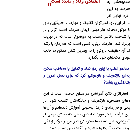
اعتقادی وفادار مانده است
تجسم‌بخشی به
نرمند به این
فرم نهایی اثر
ز این رو، نمی‌توان تکنیک و مهارت را جایگزین باور
ا موتور محرک هنر دینی، ایمان هنرمند است. تزلزل در
ر و یا شناخت ناکافی نسبت به موضوع است که در نهایت
برقرار کند. هنرمند دینی، کسی است که هم‌زمان با رشد
واند آن حقیقت درونی را به بهترین شکل ممکن در قالب
وجودی مخاطبان خود بگذارد.
و معاصر اغلب با زبان رمز، نماد و تمثیل با مخاطب سخن
نه‌ای بازتعریف و بازخوانی کرد که برای نسل امروز و
رتباط‌گیری باشد؟
ک استراتژی کلان آموزشی در سطح جامعه است تا این
اهای مصرفی، بازتعریف و جایگاه‌شان تثبیت شود. در
هانی و قراردادی دارند، به‌خوبی آموزش دیده‌ایم و آن‌ها
ین فرآیند را در مورد نمادهای دینی که بخش مهمی از
آموزشی، این نشانه‌ها به‌درستی تدریس و درگیر زندگی
ند و نسبت به آن‌ها واکنش‌های آگاهانه‌ای نشان دهد.