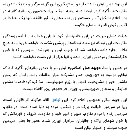
این نهاد دینی لبنان با هشدار درباره «پیگیری این گزینه مرگبار و نزدیک شدن به
مقاومت» تأکید کرد: کودتا علیه بیانیه سوگند ریاست‌جمهوری، بیانیه کابینه در
بدو اعلام تشکیل آن و دست‌درازی به بندهای توافق طائف، تنها یک معنا دارد:
قانونی کردنِ قتل با امضای حکومتی.
هیئت علمای بیروت در پایان خاطرنشان کرد: با یاری خداوند و اراده رزمندگان
مقاومت، این توطئه نیز مانند توطئه‌های پیشین شکست خواهد خورد و به هیچ
دلالی اجازه داده نخواهد شد که جنوب لبنان را بفروشد؛ سرزمینی که با خون
جگرگوشه‌های مردمش آبیاری شده و آنها هرگز از آن دست نخواهند کشید.
در همین راستا،
«جبهه عمل اسلامی»
لبنان نیز با صدور بیانیه‌ای تأکید کرد که
توافق موسوم به «چارچوب عمل مشترک» میان مقامات رسمی لبنان که بدون
داشتن حق و مشروعیت قانونی با رژیم صهیونیستی مذاکره کرده‌اند، با دشمن
جنایتکار و متجاوز صهیونیستی، چیزی جز «جوهر روی کاغذ» نیست.
این جبهه لبنانی همچنین اعلام کرد: این
توافق
فاقد هرگونه اثر قانونی است،
زیرا در سرزمین خیانت بزرگ در واشنگتن، مرده به دنیا آمده است. در مقابل،
سرزمین زنده با مردم مقاوم، صبور و غیور خود و مقاومت شریف و قهرمانش که
با خون شهدای پاک و جانبازان سرافراز آبیاری شده، همین‌جا یعنی سرزمین
جنوب سربلند و استوار لبنان است.