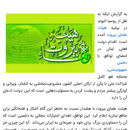
به گزارش ایکنا به
نقل از روسیا الیوم،
در بیانیه
هیئت
علمای بیروت
آمده
است: اقدام دولت
فعلی لبنان در
امضای توافق با
دشمن
صهیونیستی
،
به‌مثابه لغو کامل
شراکت ملی با یکی از ارکان اصلی کشور، مشروعیت‌بخشی به کشتار، ویرانی و
آوارگی بیشتر مردم و پشت کردن به مسئولیت‌هایی است که این دولت ادعای
آن را دارد.
هیئت علمای بیروت با هشدار نسبت به «خطر این گناهِ آشکار و فتنه‌انگیز برای
منافع لبنان» اعلام کرد: این توافق، اهدای امتیازات مجانی به دشمنی است که
آن را دستاوردی بزرگ برای خود و ضربه‌ای به ایران می‌داند. آیا این چیزی جز
همدستی آشکار است؟ بخشی از این دولت که با رژیم صهیونیستی هم‌پیمان