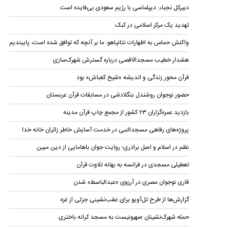
دبیرکل نجباء: دیپلماسی با رژیم سعودی بی‌فایده است
تهدید یک مرکز اسلامی در کبک
واکنش حماس به اظهارات نتانیاهو: ما بر آنچه که توافق شده است، پایبندیم
هشدار خطیب مسجدالاقصی درباره گسترش شهرک‌سازی
قرآن محور زندگی و اندیشه «شیخ کعباش» بود
حضور نوجوان روشندل بنگلادشی در مسابقات قرآن عربستان
بازدید عمره‌گزاران ۲۳ کشور از مجمع چاپ قرآن مدینه
پروژه‌های رفاهی مسجدالنبی در خدمت آسایش خاطر زائران خانه خدا
نظم در اسلام و اصل برادری؛ روایت جوان باهامایی از دین مبین
تعطیلی مسجدی در فرانسه به بهانه تلاوت قرآن
قاری نوجوان مصری در آرزوی «عبدالباسط» شدن
گزارش‌ها از طرح تل‌آویو برای عقب‌نشینی جزئی از غزه
حمله شهرک‌نشینان صهیونیست به مسجد کرانه باختری