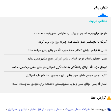
انتهای پیام
مطالب مرتبط
«توافق چارچوب» تسلیم در برابر زیاده‌خواهی صهیونیست‌هاست
آمریکا به تعهداتش عمل نکند، همه چیز به روز اول برمی‌گردد
ادعای نتانیاهو: ارتش تا خلع سلاح حزب الله در لبنان باقی خواهد ماند
مفتی جعفری لبنان: توافق لبنان با رژیم اسرائیل هیچ مشروعیتی ندارد
دبیرکل حزب‌الله: توافق واشنگتن به اشغالگری اسرائیل در لبنان مشروعیت می‌بخشد
تاکید رئیس مجمع علمای صور لبنان بر لزوم بسیج رسانه‌ای علیه اسرائیل
انصارالله یمن: توافق لبنان و رژیم صهیونیستی «ائتلاف برای نابودی مقاومت» است
گزارش خطا
برچسب ها:
هیئت علمای بیروت
،
علمای لبنان
،
توافق صلح
،
لبنان و اسرائیل
،