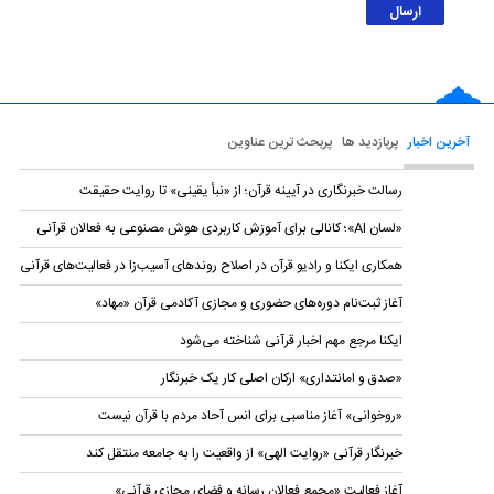
آخرین اخبار
پربازدید ها
پربحث ترین عناوین
رسالت خبرنگاری در آیینه قرآن؛ از «نبأ یقینی» تا روایت حقیقت
«لسان AI»؛ کانالی برای آموزش کاربردی هوش مصنوعی به فعالان قرآنی
همکاری ایکنا و رادیو قرآن در اصلاح روندهای آسیب‌زا در فعالیت‌های قرآنی
آغاز ثبت‌نام دوره‌های حضوری و مجازی آکادمی قرآن «مهاد»
ایکنا مرجع مهم اخبار قرآنی شناخته می‌شود
«صدق و امانتداری» ارکان اصلی کار یک خبرنگار
«روخوانی» آغاز مناسبی برای انس آحاد مردم با قرآن نیست
خبرنگار قرآنی «روایت الهی» از واقعیت را به جامعه منتقل کند
آغاز فعالیت «مجمع فعالان رسانه و فضای مجازی قرآنی»