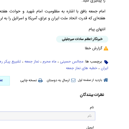
را پیگیری کنید.
امام جمعه بافق با اشاره به مظلومیت امام شهید و حوادث هفته آ
هفته‌ای که قدرت اتحاد ملت ایران و عراق، آمریکا و اسرائیل را به ل
انتهای پیام
خبرنگار:
اعظم سادات میرجلیلی
گزارش خطا
برچسب ها:
مجالس حسینی
،
ماه محرم
،
نماز جمعه
،
تشییع پیکر ره
ایران
،
خطبه های نماز جمعه
عض
ارسال به دوستان
نسخه چاپی
بازدید از صفحه اول
نظرات بینندگان
نام
ایمیل