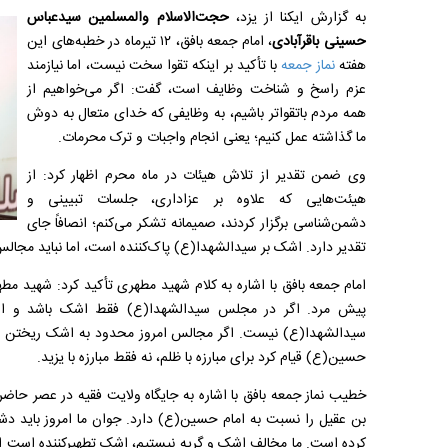
به گزارش ایکنا از یزد،
حجت‌الاسلام والمسلمین سیدعباس
حسینی باقرآبادی
، امام جمعه بافق، ۱۲ تیرماه در خطبه‌های این
هفته
نماز جمعه
با تأکید بر اینکه تقوا سخت نیست، اما نیازمند
عزم راسخ و شناخت وظایف است، گفت: اگر می‌خواهیم از
همه مردم باتقواتر باشیم، به وظایفی که خدای متعال به دوش
ما گذاشته عمل کنیم؛ یعنی انجام واجبات و ترک محرمات.
وی ضمن تقدیر از تلاش هیئات در ماه محرم اظهار کرد: از
هیئت‌هایی که علاوه بر عزاداری، جلسات تبیینی و
دشمن‌شناسی برگزار کردند، صمیمانه تشکر می‌کنم؛ انصافاً جای
تقدیر دارد. اشک بر سیدالشهدا(ع) پاک‌کننده است، اما نباید مجال
پیش مرد. اگر در مجلس سیدالشهدا(ع) فقط اشک باشد و از 
سیدالشهدا(ع) نیست. اگر مجالس امروز محدود به اشک ریختن ش
حسین(ع) قیام کرد برای مبارزه با ظلم، نه فقط مبارزه با یزید.
خطیب نماز جمعه بافق با اشاره به جایگاه ولایت فقیه در عصر حاض
بن‌ عقیل را نسبت به امام حسین(ع) دارد. جوان ما امروز باید 
کرده است. ما مخالف اشک و گریه نیستیم، اشک تطهیرکننده است 