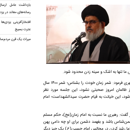
بازداشت عامل ارسا
رسانه‌های معاند در یزد
افتخارآفرینی یزدی‌ها
عترت بسیج
میراث یک قرن مردم‌سا
س ما تنها به اشک و سینه زدن محدود شود.
امام جمعه بافق با اشاره به کلام شهید مطهری تأکید کرد: شهید مطهری فرمود: شمر زمان خودت را بشناس؛ شمر ۱۴۰۰ سال
ظالمان امروز صحبتی نشود، این جلسه مورد نظر
ود، این خیانت به قیام حضرت سیدالشهداست؛ امام
ر گفت: رهبری ما نسبت به امام زمان(عج)، حکم مسلم‌
دشمن‌شناس باشد و بفهمد دشمن برای او چه دامی پهن
اما رشد کردن در مجالس امام حسین(ع) یک چیز دیگر