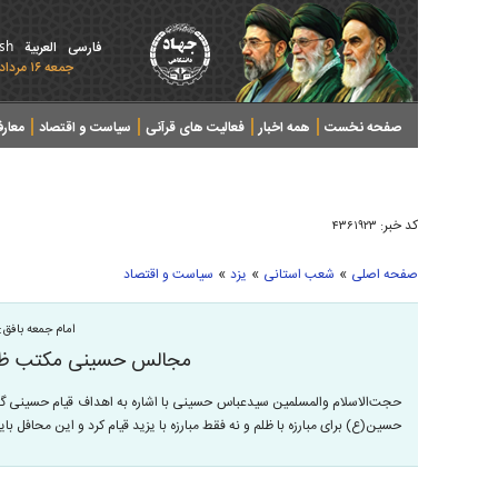
ish
فارسی
العربیة
جمعه ۱۶ مرداد ۱۴۰۵ - 2026 August 07
صفحه نخست
همه اخبار
فعالیت های قرآنی
سیاست و اقتصاد
معار
کد خبر:
۴۳۶۱۹۲۳
»
»
»
صفحه اصلی
شعب استانی
یزد
سیاست و اقتصاد
امام جمعه بافق:
مجالس حسینی مکتب ظلم
حجت‌الاسلام والمسلمین سیدعباس حسینی با اشاره به اهداف قیام حسینی گف
حسین(ع) برای مبارزه با ظلم و نه فقط مبارزه با یزید قیام کرد و این محافل ب