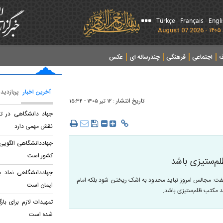
Türkçe
Français
Engl
ف
اجتماعی
فرهنگی
چندرسانه ای
عکس
آخرین اخبار
پربازدید
تاریخ انتشار :
۱۲ تير ۱۴۰۵ - ۱۵:۳۴
جهاد دانشگاهی در ت
نقش مهمی دارد
جهاددانشگاهی الگویی
کشور است
‌ستیزی باشد
جهاددانشگاهی نماد با
ت: مجالس امروز نباید محدود به اشک ریختن شود بلکه امام
ایمان است
اید مکتب ظلم‌ستیزی باشد.
تمهیدات لازم برای باز
شده است