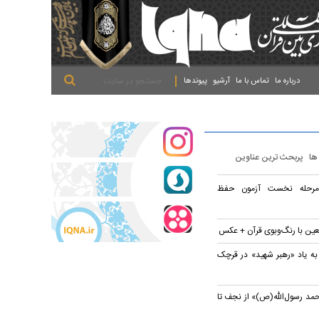
.
.
.
درباره ما
تماس با ما
آرشیو
پیوندها
 ها
پربحث ترین عناوین
 مرحله نخست آزمون حفظ
بعین با رنگ‌وبوی قرآن + عکس
به یاد «رهبر شهید» در قرچک
مد رسول‌الله(ص)» از نجف تا