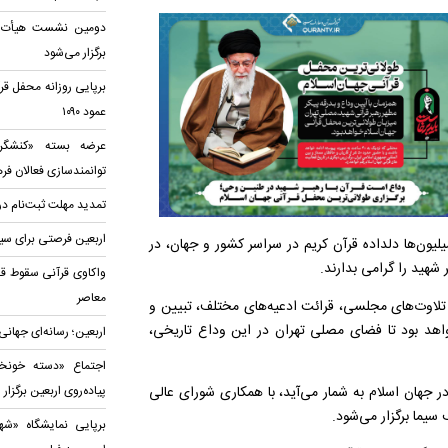
دومین نشست هیأت قرآ
برگزار می‌شود
برپایی روزانه محفل قر
عمود ۱۰۹۰
عرضه بسته «کنشگری
توانمندسازی فعالان فر
تمدید مهلت ثبت‌نام در
اربعین فرصتی برای سیر در ۱۱۴ منز
یون‌ها دلداده قرآن کریم در سراسر کشور و جهان، در
 شهید را گرامی بدارند.
واکاوی قرآنی سقوط قد
معاصر
ا تلاوت‌های مجلسی، قرائت ادعیه‌های مختلف، تبیین و
هد بود تا فضای مصلی تهران در این وداع تاریخی،
اربعین؛ رسانه‌ای جهانی
اجتماع «دسته خونخو
 در جهان اسلام به شمار می‌آید، با همکاری شورای عالی
پیاده‌روی اربعین برگزا
سیما برگزار می‌شود.
برپایی نمایشگاه «شهی