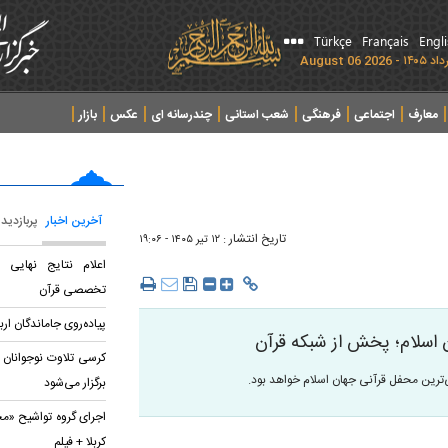
Türkçe
Français
Engl
معارف
اجتماعی
فرهنگی
شعب استانی
چندرسانه ای
عکس
بازار
آخرین اخبار
پربازدید
تاریخ انتشار :
۱۲ تير ۱۴۰۵ - ۱۹:۰۶
اعلام نتایج نهایی
تخصصی قرآن
پیاده‌روی جاماندگان ار
 اسلام؛ پخش از شبکه قرآن
کرسی تلاوت نوجوانان 
ی‌ترین محفل قرآنی جهان اسلام خواهد بود.
برگزار می‌شود
اجرای گروه تواشیح «مح
کربلا + فیلم