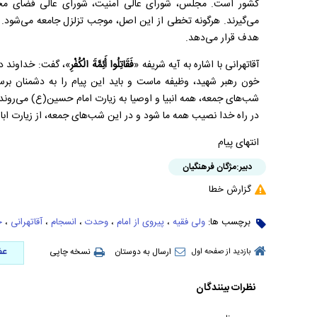
کشور است. مجلس، شورای عالی امنیت، شورای عالی فضای مجازی 
می‌گیرند. هرگونه تخطی از این اصل، موجب تزلزل جامعه می‌شود. 
هدف قرار می‌دهد.
آقاتهرانی با اشاره به آیه شریفه «
فَقَاتِلُوا أَئِمَّةَ الْكُفْرِ
»، گفت: خداوند دست
خون رهبر شهید، وظیفه ماست و باید این پیام را به دشمنان برسا
شب‌های جمعه، همه انبیا و اوصیا به زیارت امام حسین(ع) می‌روند 
در راه خدا نصیب همه ما شود و در این شب‌های جمعه، از زیارت اباعبد
انتهای پیام
دبیر:
مژگان فرهنگیان
گزارش خطا
برچسب ها:
ولی فقیه
،
پیروی از امام
،
وحدت
،
انسجام
،
آقاتهرانی
،
ح
عض
ارسال به دوستان
نسخه چاپی
بازدید از صفحه اول
نظرات بینندگان