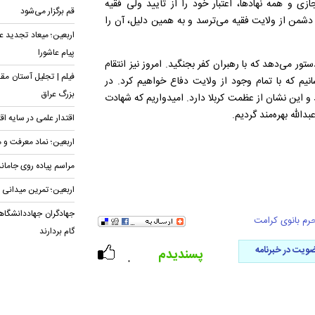
و همه نهادها، اعتبار خود را از تأیید ولی فقیه
قم برگزار می‌شود
دشمن از ولایت فقیه می‌ترسد و به همین دلیل، آن را
اربعین؛ میعاد تجدید ع
پیام عاشورا
ور می‌دهد که با رهبران کفر بجنگید. امروز نیز انتقام
فیلم | تجلیل آستان مق
نیم که با تمام وجود از ولایت دفاع خواهیم کرد. در
بزرگ عراق
و این نشان از عظمت کربلا دارد. امیدواریم که شهادت
الله بهره‌مند گردیم.
اقتدار علمی در سایه اق
اربعین؛ نماد معرفت و 
مراسم پیاده روی جامان
اربعین؛ تمرین میدانی
جهادگران جهاددانشگاهی
رم بانوی کرامت
گام بردارند
ویت در خبرنامه
پسندیدم
۰