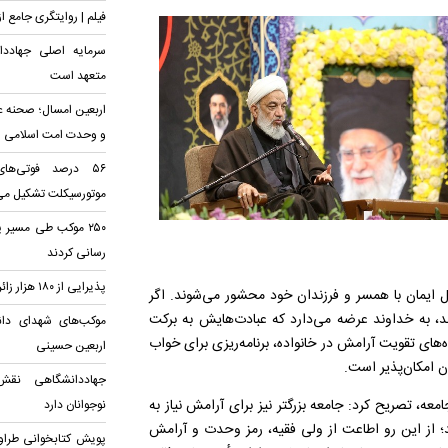
فیلم | روایتگری جامع ا
سرمایه اصلی جهادد
متعهد است
اربعین امسال؛ صحنه ع
و وحدت امت اسلامی
۵۶ درصد فوتی‌ها
موتورسیکلت تشکیل می
۲۵۰ موکب طی مسیر 
رسانی کردند
پذیرایی از ۱۸۰ هزار زائر اربعین در مسجد جمکران
ل ایمان با همسر و فرزندان خود محشور می‌شوند. اگر
د، به خداوند عرضه می‌دارد که عبادت‌هایش به برکت
موکب‌های شهدای دانش
های تقویت آرامش در خانواده، برنامه‌ریزی برای خواب
اربعین حسینی
 امکان‌پذیر است.
جهاددانشگاهی نقش
ه، تصریح کرد: جامعه بزرگتر نیز برای آرامش نیاز به
نوجوانان دارد
ند؛ از این رو اطاعت از ولی فقیه، رمز وحدت و آرامش
پویش کتابخوانی طراوت