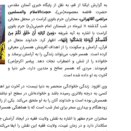
به گزارش ایکنا از قم، به نقل از پایگاه خبری آستان مقدس
حضرت فاطمه معصومه(س)،
حجت‌الاسلام والمسلمین
مرتضی آقاتهرانی،
سخنران حرم بانوی کرامت در محفل معارفی
شب گذشته ۱۱ تیرماه در شبستان امام خمینی(ره) حرم بانوی
کرامت با اشاره به آیه شریفه «
وَمِنْ آيَاتِهِ أَنْ خَلَقَ لَكُمْ مِنْ
أَنْفُسِكُمْ أَزْوَاجًا لِتَسْكُنُوا إِلَيْهَا
»، اظهار کرد: خداوند متعال در
قرآن، آرامش و سکونت را از اهداف آفرینش همسران معرفی
کرده است. همسر خوب می‌تواند زندگی را به آرامش برساند و
خانواده را از تنش و اضطراب نجات دهد. پیامبر اکرم(ص)
فرمودند: مردی که همسر صالح و متدین دارد، خیر دنیا و
آخرت به او داده شده است.
وی افزود: زندگی خانوادگی منحصر به دنیا نیست؛ در آخرت نیز اه
کسی به درجه بالاتری رسیده باشد و خانواده‌اش در سطح او نباشن
همسرش بوده است و خداوند آنان را به او ملحق می‌کند. یکی از راه‌
زودهنگام و بیداری سحر برای نماز شب است که با هماهنگی همسران
سخنران حرم مطهر با اشاره به نقش ولایت فقیه در ایجاد آرامش جامع
سکاندار دارد و در زمان غیبت، ولایت فقیه این نقش را ایفا می‌ک