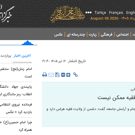
Türkçe
Français
Engl
ف
اجتماعی
فرهنگی
زیارت
چندرسانه ای
عکس
آخرین اخبار
پربازدید
تاریخ انتشار :
۱۲ تير ۱۴۰۵ - ۱۹:۱۹
امام زمان(عج) منتق
است
پایبندی جهاد دانشگ
نی:
انقلاب؛ رمز ماندگاری ای
فقیه ممکن نیست
فرمانده نیروی انتظامی
ام و آرامش جامعه، گفت: دشمن از ولایت فقیه هراس دارد و
بازدید کرد + عکس
چرا امام حسین(ع) خان
همراه کرد