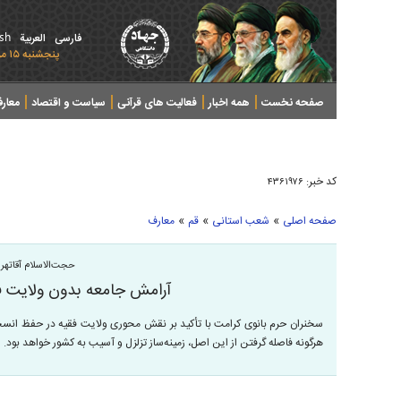
ish
فارسی
العربیة
پنجشنبه ۱۵ مرداد ۱۴۰۵ - 2026 August 06
صفحه نخست
همه اخبار
فعالیت های قرآنی
سیاست و اقتصاد
معار
کد خبر:
۴۳۶۱۹۷۶
»
»
»
صفحه اصلی
شعب استانی
قم
معارف
حجت‌الاسلام آقاتهرا
آرامش جامعه بدون ولایت 
سخنران حرم بانوی کرامت با تأکید بر نقش محوری ولایت فقیه در حفظ انسج
هرگونه فاصله گرفتن از این اصل، زمینه‌ساز تزلزل و آسیب به کشور خواهد بود.