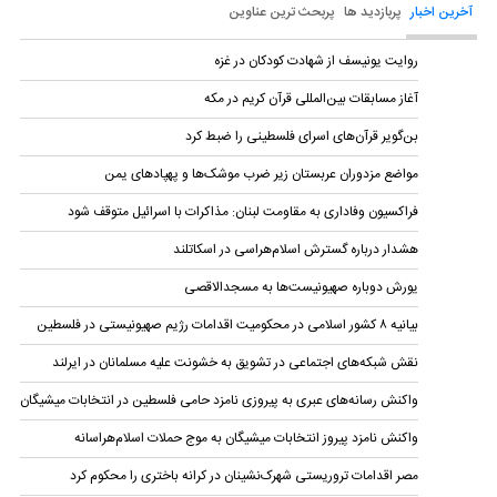
آخرین اخبار
پربازدید ها
پربحث ترین عناوین
روایت یونیسف از شهادت کودکان در غزه
آغاز مسابقات بین‌المللی قرآن کریم در مکه
بن‌گویر قرآن‌های اسرای فلسطینی را ضبط کرد
مواضع مزدوران عربستان زیر ضرب موشک‌ها و پهپادهای یمن
فراکسیون وفاداری به مقاومت لبنان: مذاکرات با اسرائیل متوقف شود
هشدار درباره گسترش اسلام‌هراسی در اسکاتلند
یورش دوباره صهیونیست‌ها به مسجدالاقصی
بیانیه ۸ کشور اسلامی در محکومیت اقدامات رژیم صهیونیستی در فلسطین
نقش شبکه‌های اجتماعی در تشویق به خشونت علیه مسلمانان در ایرلند
واکنش رسانه‌های عبری به پیروزی نامزد حامی فلسطین در انتخابات میشیگان
واکنش نامزد پیروز انتخابات میشیگان به موج حملات اسلام‌هراسانه
مصر اقدامات تروریستی شهرک‌نشینان در کرانه باختری را محکوم کرد