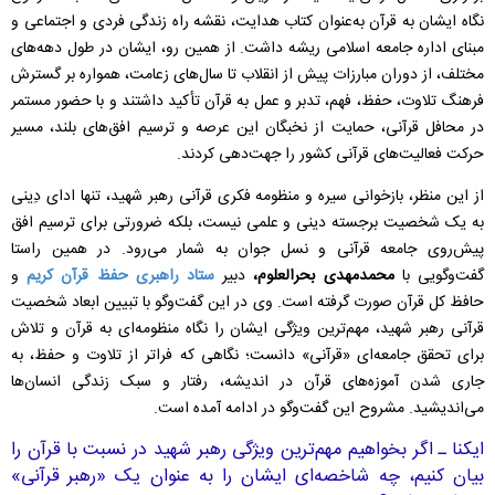
نگاه ایشان به قرآن به‌عنوان کتاب هدایت، نقشه راه زندگی فردی و اجتماعی و
مبنای اداره جامعه اسلامی ریشه داشت. از همین رو، ایشان در طول دهه‌های
مختلف، از دوران مبارزات پیش از انقلاب تا سال‌های زعامت، همواره بر گسترش
فرهنگ تلاوت، حفظ، فهم، تدبر و عمل به قرآن تأکید داشتند و با حضور مستمر
در محافل قرآنی، حمایت از نخبگان این عرصه و ترسیم افق‌های بلند، مسیر
حرکت فعالیت‌های قرآنی کشور را جهت‌دهی کردند.
از این منظر، بازخوانی سیره و منظومه فکری قرآنی رهبر شهید، تنها ادای دِینی
به یک شخصیت برجسته دینی و علمی نیست، بلکه ضرورتی برای ترسیم افق
پیش‌روی جامعه قرآنی و نسل جوان به شمار می‌رود. در همین راستا
گفت‌وگویی با
محمدمهدی بحرالعلوم،
دبیر
ستاد راهبری حفظ قرآن کریم
و
حافظ کل قرآن صورت گرفته است. وی در این گفت‌وگو با تبیین ابعاد شخصیت
قرآنی رهبر شهید، مهم‌ترین ویژگی ایشان را نگاه منظومه‌ای به قرآن و تلاش
برای تحقق جامعه‌ای «قرآنی» دانست؛ نگاهی که فراتر از تلاوت و حفظ، به
جاری شدن آموزه‌های قرآن در اندیشه، رفتار و سبک زندگی انسان‌ها
می‌اندیشید. مشروح این گفت‌وگو در ادامه آمده است.
ایکنا ـ اگر بخواهیم مهم‌ترین ویژگی رهبر شهید در نسبت با قرآن را
بیان کنیم، چه شاخصه‌ای ایشان را به عنوان یک «رهبر قرآنی»