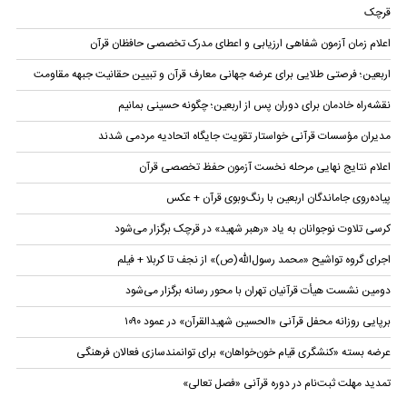
قرچک
اعلام زمان آزمون شفاهی ارزیابی و اعطای مدرک تخصصی حافظان قرآن
اربعین؛ فرصتی طلایی برای عرضه جهانی معارف قرآن و تبیین حقانیت جبهه مقاومت
نقشه‌راه خادمان برای دوران پس از اربعین؛ چگونه حسینی بمانیم
مدیران مؤسسات قرآنی خواستار تقویت جایگاه اتحادیه‌ مردمی شدند
اعلام نتایج نهایی مرحله نخست آزمون حفظ تخصصی قرآن
پیاده‌روی جاماندگان اربعین با رنگ‌وبوی قرآن + عکس
کرسی تلاوت نوجوانان به یاد «رهبر شهید» در قرچک برگزار می‌شود
اجرای گروه تواشیح «محمد رسول‌الله(ص)» از نجف تا کربلا + فیلم
دومین نشست هیأت قرآنیان تهران با محور رسانه برگزار می‌شود
برپایی روزانه محفل قرآنی «الحسین شهیدالقرآن» در عمود ۱۰۹۰
عرضه بسته «کنشگری قیام خون‌خواهان» برای توانمندسازی فعالان فرهنگی
تمدید مهلت ثبت‌نام در دوره قرآنی «فصل تعالی»