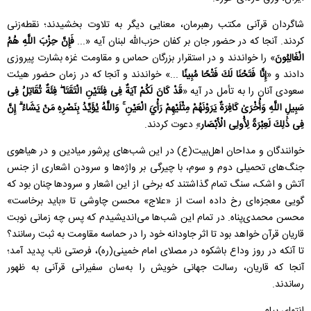
شاگردان قرآنی مکتب رهبرمان، معنایی دیگر به تلاوت بخشیدند؛ نقطه‌زنی
کردند. آنجا که در حضور جان بر کفان حزب‌الله لبنان آیه «...
فَإِنَّ حِزْبَ اللَّهِ هُمُ
الْغَالِبُونَ
» را خواندند و در استقرار بزرگان حماس و مقاومت غزه بشارت پیروزی
دادند و «
إِنَّا فَتَحْنَا لَكَ فَتْحًا مُبِينًا
...» خواندند و آنجا که در زمان حضور هیئت
سعودی آنان را به تأمل در آیه «
قَدْ كَانَ لَكُمْ آيَةٌ فِی فِئَتَيْنِ الْتَقَتَا ۖ فِئَةٌ تُقَاتِلُ فِی
سَبِيلِ اللَّهِ وَأُخْرَىٰ كَافِرَةٌ يَرَوْنَهُمْ مِثْلَيْهِمْ رَأْيَ الْعَيْنِ ۚ وَاللَّهُ يُؤَيِّدُ بِنَصْرِهِ مَنْ يَشَاءُ ۗ إِنَّ
فِی ذَٰلِكَ لَعِبْرَةً لِأُولِی الْأَبْصَار
»ِ دعوت کردند.
خوانندگان و مداحان اهل‌بیت(ع) در این شب‌های پرشور میادین و در هیاهوی
جنگ‌های تحمیلی دوم و سوم، با چیرگی بر واژه‌ها و سرودن اشعاری از جنس
آتش و اشک، سنگ تمام گذاشتند که برخی از این اشعار و سرودها چنان بود که
گویی معجزه‌ای رخ داده است از «علاج» محسن چاوشی تا «باید برخاست»
محسن محمدی‌پناه. در تمام این شب‌ها می‌اندیشیدم که پس چه زمانی نوبت
قاریان قرآن خواهد بود تا اثر جاودانه خود را در حماسه مقاومت به ثبت رسانند؟
تا آنکه در روز وداع باشکوه در مصلای امام خمینی(ره)، فرصتی ناب پدید آمد؛
آنجا که قاریان، رسالت جهانی خویش را به‌سان سفیرانی قرآنی به ظهور
رساندند.