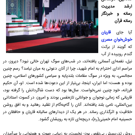
ارشد مدیریت
رسانه و خبرنگار
رسانه قرآن
آیا جای
قاریان
خوش‌خوانِ مصری
که گویند از برکت
گندم روییده از آب
نیل، نغمه‌ای آسمانی یافته‌اند، در شب‌های سوگ تهران خالی نبود؟ دیروز، در
مراسم ادای احترام به امام شهید، چرا از آنان دعوتی به میان نیامد؟ رسم چنین
مجالسی، به ویژه در سوگ مقامات بلندپایه و سیاسی کشورهای اسلامی، چنین
بوده و هست؛ اما ایران، اینجا، بی‌نیاز از این دعوت‌ها شده است. او، آن حکیم
فرزانه، خود چنین نمی‌خواست. سال‌ها بود که دست شاگردانش را گرفته بود،
قاریانی که زمانی نوجوان و جوانانی تازه‌نفس بودند و امروز، در کسوت استادانی
بین‌المللی، نامی بلند یافته‌اند. آنان را گام‌به‌گام از تقلید رهانید و به افق روشن
خلاقیت و اثرگذاری رساند. در هر یک از دیدارهای سالیانه قاریان و حافظان در
حسینیه امام خمینی(ره)، دریچه‌ای تازه به رویشان گشود.
روش تدریسش بی‌نقص بود؛ نخست، به زیبایی صوت و هم‌نوایی با سرآمدان