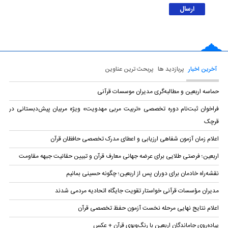
آخرین اخبار
پربازدید ها
پربحث ترین عناوین
حماسه اربعین و مطالبه‌گری مدیران موسسات قرآنی
فراخوان ثبت‌نام دوره تخصصی «تربیت مربی مهدویت» ویژه مربیان پیش‌دبستانی در
قرچک
اعلام زمان آزمون شفاهی ارزیابی و اعطای مدرک تخصصی حافظان قرآن
اربعین؛ فرصتی طلایی برای عرضه جهانی معارف قرآن و تبیین حقانیت جبهه مقاومت
نقشه‌راه خادمان برای دوران پس از اربعین؛ چگونه حسینی بمانیم
مدیران مؤسسات قرآنی خواستار تقویت جایگاه اتحادیه‌ مردمی شدند
اعلام نتایج نهایی مرحله نخست آزمون حفظ تخصصی قرآن
پیاده‌روی جاماندگان اربعین با رنگ‌وبوی قرآن + عکس