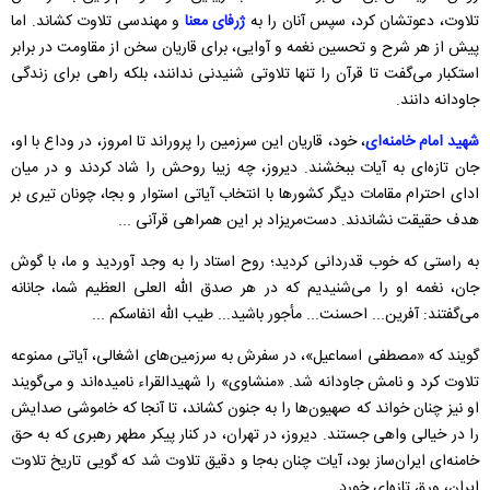
تلاوت، دعوتشان کرد، سپس آنان را به
ژرفای معنا
و مهندسی تلاوت کشاند. اما
پیش از هر شرح و تحسین نغمه و آوایی، برای قاریان سخن از مقاومت در برابر
استکبار می‌گفت تا قرآن را تنها تلاوتی شنیدنی ندانند، بلکه راهی برای زندگی
جاودانه دانند.
شهید امام خامنه‌ای
، خود، قاریان این سرزمین را پروراند تا امروز، در وداع با او،
جان تازه‌ای به آیات ببخشند. دیروز، چه زیبا روحش را شاد کردند و در میان
ادای احترام مقامات دیگر کشورها با انتخاب آیاتی استوار و بجا، چونان تیری بر
هدف حقیقت نشاندند. دست‌مریزاد بر این همراهی قرآنی ...
به راستی که خوب قدردانی کردید؛ روح استاد را به وجد آوردید و ما، با گوش
جان، نغمه او را می‌شنیدیم که در هر صدق الله العلی العظیم شما، جانانه
می‌گفتند: آفرین... احسنت... مأجور باشید... طیب الله انفاسکم ...
گویند که «مصطفی اسماعیل»، در سفرش به سرزمین‌های اشغالی، آیاتی ممنوعه
تلاوت کرد و نامش جاودانه شد. «منشاوی» را شهیدالقراء نامیده‌اند و می‌گویند
او نیز چنان خواند که صهیون‌ها را به جنون کشاند، تا آنجا که خاموشی صدایش
را در خیالی واهی جستند. دیروز، در تهران، در کنار پیکر مطهر رهبری که به حق
خامنه‌ای ایران‌ساز بود، آیات چنان به‌جا و دقیق تلاوت شد که گویی تاریخ تلاوت
ایران، ورق تازه‌ای خورد.