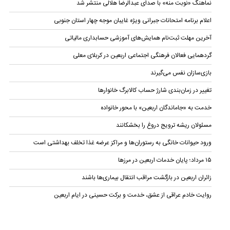
نماهنگ «نوبت منه» با صدای عبدالرضا هلالی منتشر شد
اعلام برنامه امتحانات جبرانی ویژه غایبان موجه چهار استان جنوبی
آخرین مهلت ثبت‌نام همایش‌های آموزشی حسابداری مالياتی
گردهمایی فعالان فرهنگی اجتماعی اربعین در کربلای معلی
بازی‌سازان نفس می‌گیرند
تغییر در زمان‌بندی شارژ حساب کالابرگ خانوار‌ها
خدمت به «جاماندگان اربعین» با محور خانواده
مسئولان ریشه ترویج دروغ را بخشکانند
ورود حیوانات خانگی به رستوران‌ها و مراکز عرضه غذا تخلف بهداشتی است
۱۵ مرداد؛ پایان خدمات اربعین در مرزها
زائران اربعین در بازگشت مراقب انتقال بیماری‌ها باشند
روایت خادم عراقی از عشق، خدمت و برکت حسینی در ایام اربعین