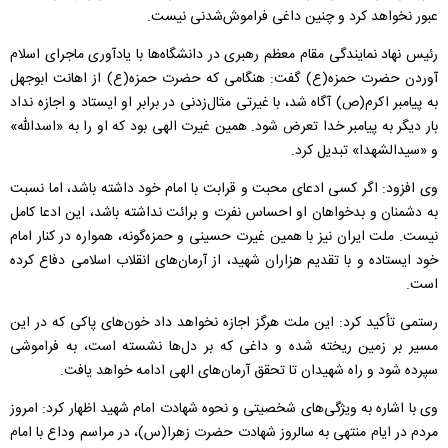
عبور نخواهد کرد و چنین داغی فراموش‌شدنی نیست.
رئیس نهاد نمایندگی مقام معظم رهبری در دانشگاه‌ها با یادآوری ماجرای اسلام
آوردن حضرت حمزه(ع) گفت: هنگامی که حضرت حمزه(ع) از اهانت ابوجهل
به پیامبر اکرم(ص) آگاه شد، با غیرتی مثال‌زدنی در برابر او ایستاد و اجازه نداد
بار دیگر به پیامبر خدا تعرض شود. همین غیرت الهی بود که او را به «اسدالله»
و «سیدالشهدا» تبدیل کرد.
وی افزود: اگر کسی ادعای محبت و قرابت با امام خود داشته باشد، اما نسبت
به دشمنان و بدخواهان او احساس نفرت و برائت نداشته باشد، این ادعا کامل
نیست. ملت ایران نیز با همین غیرت حسینی و حمزه‌گونه، همواره در کنار امام
خود ایستاده و با تقدیم هزاران شهید، از آرمان‌های انقلاب اسلامی دفاع کرده
است.
رستمی تأکید کرد: این ملت هرگز اجازه نخواهد داد خون‌های پاکی که در این
مسیر بر زمین ریخته شده و داغی که بر دل‌ها نشسته است، به فراموشی
سپرده شود و راه شهیدان تا تحقق آرمان‌های الهی ادامه خواهد یافت.
وی با اشاره به ویژگی‌های شخصیتی و نحوه شهادت امام شهید اظهار کرد: امروز
مردم در ایام منتهی به سالروز شهادت حضرت زهرا(س)، در مراسم وداع با امام