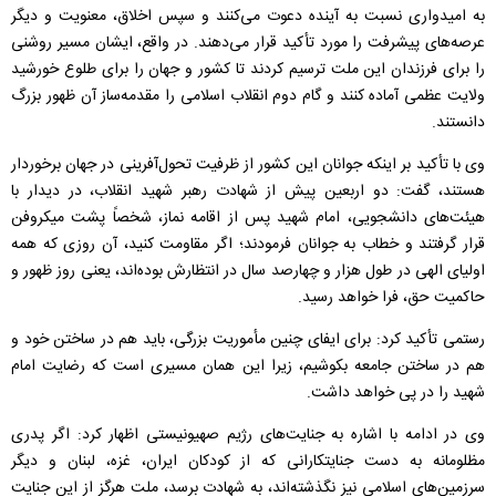
به امیدواری نسبت به آینده دعوت می‌کنند و سپس اخلاق، معنویت و دیگر
عرصه‌های پیشرفت را مورد تأکید قرار می‌دهند. در واقع، ایشان مسیر روشنی
را برای فرزندان این ملت ترسیم کردند تا کشور و جهان را برای طلوع خورشید
ولایت عظمی آماده کنند و گام دوم انقلاب اسلامی را مقدمه‌ساز آن ظهور بزرگ
دانستند.
وی با تأکید بر اینکه جوانان این کشور از ظرفیت تحول‌آفرینی در جهان برخوردار
هستند، گفت: دو اربعین پیش از شهادت رهبر شهید انقلاب، در دیدار با
هیئت‌های دانشجویی، امام شهید پس از اقامه نماز، شخصاً پشت میکروفن
قرار گرفتند و خطاب به جوانان فرمودند؛ اگر مقاومت کنید، آن روزی که همه
اولیای الهی در طول هزار و چهارصد سال در انتظارش بوده‌اند، یعنی روز ظهور و
حاکمیت حق، فرا خواهد رسید.
رستمی تأکید کرد: برای ایفای چنین مأموریت بزرگی، باید هم در ساختن خود و
هم در ساختن جامعه بکوشیم، زیرا این همان مسیری است که رضایت امام
شهید را در پی خواهد داشت.
وی در ادامه با اشاره به جنایت‌های رژیم صهیونیستی اظهار کرد: اگر پدری
مظلومانه به دست جنایتکارانی که از کودکان ایران، غزه، لبنان و دیگر
سرزمین‌های اسلامی نیز نگذشته‌اند، به شهادت برسد، ملت هرگز از این جنایت