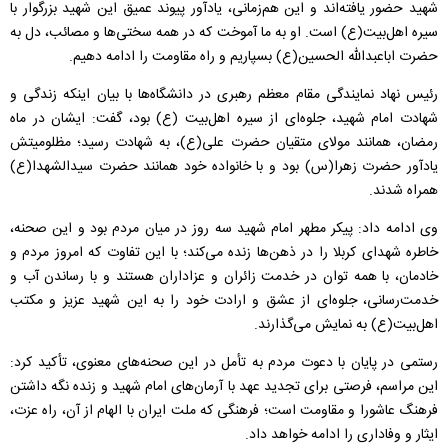
شهید حضور یافته‌اند و این هم‌زمانی، یادآور پیوند عمیق این شهید بزرگوار با
سیره اهل‌بیت(ع) است. او به ما آموخت که در همه سختی‌ها و مصائب، دل به
حضرت اباعبدالله الحسین(ع) بسپاریم و راه مقاومت را ادامه دهیم.
رئیس نهاد نمایندگی مقام معظم رهبری در دانشگاه‌ها با بیان اینکه زندگی و
شهادت امام شهید، جلوه‌ای از سیره اهل‌بیت (ع) بود، گفت: ایشان در ماه
رمضان، همانند مولای متقیان حضرت علی(ع)، به شهادت رسید؛ مظلومیتش
یادآور حضرت زهرا(س) بود و با خانواده خود همانند حضرت سیدالشهدا(ع)
همراه شدند.
وی ادامه داد: پیکر مطهر امام شهید سه روز در میان مردم بود و این صحنه،
خاطره شهدای کربلا را در ذهن‌ها زنده می‌کند؛ با این تفاوت که امروز مردم و
خادمان، با همه توان در خدمت زائران و عزاداران هستند و با رساندن آب و
خدمت‌رسانی، جلوه‌ای از عشق و ارادت خود را به این شهید عزیز و مکتب
اهل‌بیت(ع) به نمایش می‌گذارند.
رستمی در پایان با دعوت مردم به تأمل در این صحنه‌های معنوی، تأکید کرد:
این مراسم، فرصتی برای تجدید عهد با آرمان‌های امام شهید و زنده نگه داشتن
فرهنگ عاشورا و مقاومت است؛ فرهنگی که ملت ایران با الهام از آن، راه عزت،
ایثار و وفاداری را ادامه خواهد داد.