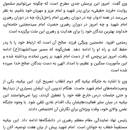
وی گفت: امروز این پرسش جدی مطرح است که چگونه می‌توانیم مشمول
روایت «فرزند حقیقی» برای پدر شهید و امام عزیز و مهربان خود باشیم. به نظر
می‌رسد در همه ادوار، چه در دوران رهبری امام راحل(ره)، چه در دوران رهبری
امام شهید و چه امروز در دوران رهبری حضرت امام سیدمجتبی خامنه‌ای،
خداوند بهترین بندگان خود را برای هدایت و رهبری این ملت برگزیده است.
رستمی افزود: نخستین ویژگی فرزند صالح آن است که ارتباط خود را با پدر
حفظ کند و راه او را ادامه دهد. همان‌گونه که مسیر سیدالشهدا(ع) ادامه
یافت، امروز نیز پرچمی که از دست امام شهید بر زمین نمانده، برداشته شده و
این مأموریت سنگین و عظیم، با امداد الهی به دست بندگان صالح خدا سپرده
شده است.
وی با اشاره به جایگاه بیانیه گام دوم انقلاب تصریح کرد: این بیانیه، یکی از
وصیت‌نامه‌های امام شهید ماست. هنگام تدوین آن، ایشان بسیاری از دیدار‌ها
و حتی جلسات درس خارج فقه خود را تعطیل کردند، زیرا نمی‌خواستند این
بیانیه در میان سایر فعالیت‌هایشان یک اقدام عادی تلقی شود. با وجود جایگاه
علمی والای خود، وقت ویژه‌ای برای نگارش آن اختصاص دادند.
رئیس نهاد نمایندگی مقام معظم رهبری در دانشگاه‌ها ادامه داد: این بیانیه
مستقیماً خطاب به جوانان است. امام شهید پیش از بیان هفت توصیه، آنان را