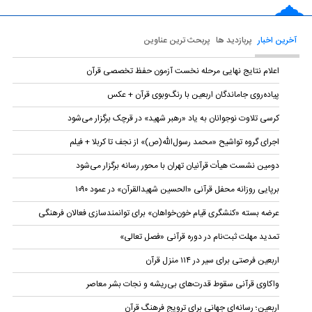
آخرین اخبار
پربازدید ها
پربحث ترین عناوین
اعلام نتایج نهایی مرحله نخست آزمون حفظ تخصصی قرآن
پیاده‌روی جاماندگان اربعین با رنگ‌وبوی قرآن + عکس
کرسی تلاوت نوجوانان به یاد «رهبر شهید» در قرچک برگزار می‌شود
اجرای گروه تواشیح «محمد رسول‌الله(ص)» از نجف تا کربلا + فیلم
دومین نشست هیأت قرآنیان تهران با محور رسانه برگزار می‌شود
برپایی روزانه محفل قرآنی «الحسین شهیدالقرآن» در عمود ۱۰۹۰
عرضه بسته «کنشگری قیام خون‌خواهان» برای توانمندسازی فعالان فرهنگی
تمدید مهلت ثبت‌نام در دوره قرآنی «فصل تعالی»
اربعین فرصتی برای سیر در ۱۱۴ منزل قرآن
واکاوی قرآنی سقوط قدرت‌های بی‌ریشه و نجات بشر معاصر
اربعین؛ رسانه‌ای جهانی برای ترویج فرهنگ قرآن