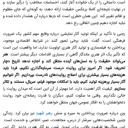
است داستانی را از یک خانواده آغاز کنند، احساسات مخاطب را درگیر سازند و
در نهایت نتیجه‌ای کاملا برعکس حقیقت ارائه دهند؛ به گونه‌ای که جای مظلوم
و ظالم تغییر کند. این همان خطری است که بارها درباره آن هشدار داده شده و
نباید اجازه دهیم چنین اتفاقی رخ دهد.
رجبی با تأکید بر اینکه تولید آثار نمایشی درباره وقایع مهم کشور یک ضرورت
فرهنگی است، گفت: شاید برخی تصور کنند در شرایط اقتصادی موجود،
پرداختن به فیلمسازی و تولید آثار هنری اولویت ندارد، اما واقعیت این است
که تأثیر یک اثر هنری ماندگار گاهی از بسیاری اقدامات دیگر بیشتر است.
هنر
می‌تواند حقیقت را به نسل‌های آینده منتقل کند و اجازه ندهد تاریخ دچار
تحریف شود. اگر امروز برای روایت درست سرمایه‌گذاری نکنیم، فردا باید
هزینه‌های بسیار بیشتری برای اصلاح روایت‌های نادرست بپردازیم. اگر نتوانیم
آثار بسیار پرهزینه تولید کنیم، باید با امکانات موجود فیلم، سریال، مستند و تئاتر
بسازیم.
کیفیت آثار اهمیت دارد، اما مهم‌تر از آن این است که میدان روایت را
خالی نگذاریم. وقتی ما سکوت کنیم، دیگران با قدرت رسانه‌ای خود روایت
دلخواهشان را به افکار عمومی جهان منتقل خواهند کرد.
وی درباره ضرورت پرداختن به سیره و منش
رهبر شهید
نیز بیان کرد: زندگی
چنین شخصیت‌هایی سرشار از درس، مجاهدت، صبر، اخلاص و خدمت است.
این ویژگی‌ها ظرفیت بالایی برای تبدیل شدن به آثار هنری دارند. اگر این