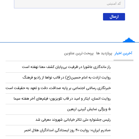
آخرین اخبار
پربازدید ها
پربحث ترین عناوین
راز ماندگاری عاشورا در ظرفیت بی‌پایان کشف معنا نهفته است
روایت ارادت به امام حسین(ع) در قالب نواها از رادیو فرهنگ
خبرنگاری رسالتی اجتماعی بر پایه صداقت، دقت و تعهد به حقیقت است
روایت انسان، ایثار و امید در قاب تلویزیون؛ فیلم‌های آخر هفته سیما
۵ ویژگی نمایش‌ آیینی اربعین
رئیس جشنواره ملی تئاتر خیابانی شهروند معرفی شد
«مادرم ایران»؛ روایت ۴۰ روز ایستادگی امدادگران هلال احمر