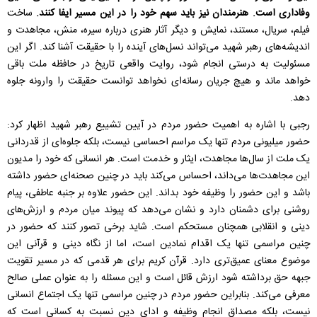
وفاداری است. هنرمندان نیز باید سهم خود را در این مسیر ایفا کنند.
ساخت
فیلم، سریال، مستند، نمایش و دیگر آثار هنری درباره سیره، منش، مجاهدت و
اندیشه‌های رهبر شهید می‌تواند نسل‌های آینده را با حقیقت آشنا کند. اگر این
مسئولیت به درستی انجام شود، روایت واقعی تاریخ در حافظه ملت باقی
خواهد ماند و هیچ جریان رسانه‌ای نخواهد توانست حقیقت را وارونه جلوه
دهد.
رجبی با اشاره به اهمیت حضور مردم در آیین تشییع رهبر شهید اظهار کرد:
حضور میلیونی مردم تنها یک مراسم احساسی نیست، بلکه جلوه‌ای از قدردانی
یک ملت از سال‌ها مجاهدت، ایثار و خدمت است. هر انسانی که خود را مدیون
این مجاهدت‌ها می‌داند، احساس می‌کند باید در چنین صحنه‌ای حضور داشته
باشد و این حضور را وظیفه خود بداند. این حضور علاوه بر جنبه عاطفی، پیام
روشنی برای دشمنان دارد و نشان می‌دهد که پیوند میان مردم و ارزش‌های
دینی و انقلابی همچنان مستحکم است. شاید برخی تصور کنند که حضور در
چنین مراسمی تنها یک اقدام نمادین است، اما از نگاه دینی و قرآنی این
موضوع معنای عمیق‌تری دارد. قرآن کریم برای هر قدمی که در مسیر تقویت
جبهه حق برداشته شود ارزش قائل است و این مسئله را به عنوان عملی صالح
معرفی می‌کند. بنابراین حضور مردم در چنین مراسمی تنها یک اجتماع انسانی
نیست، بلکه مصداق انجام وظیفه و ادای دین نسبت به کسانی است که