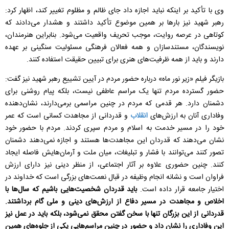
وی با تأکید بر اینکه نباید اجازه داد جای ظالم و مظلوم تغییر کند، اظهار کرد:
رهبر شهید نیز بارها بر همین موضوع تأکید داشتند و هشدار می‌دادند که
کوتاهی در عرصه روایت، موجب تحریف واقعیت می‌شود. بنابراین هنرمندان،
نویسندگان، مستندسازان و همه فعالان فرهنگی مسئولیت سنگینی بر عهده
دارند و باید از همه ظرفیت‌های هنری برای تبیین حقیقت استفاده کنند.
بازیگر فیلم «زیر نور ماه» درباره حضور مردم در آیین تشییع رهبر شهید نیز گفت:
حضور گسترده مردم تنها یک مراسم عاطفی نیست، بلکه پیام روشنی برای
دشمنان دارد. هر قدمی که مردم در چنین مراسمی برمی‌دارند، نشان‌دهنده
وفاداری آنان به ارزش‌های
انقلاب
و قدردانی از مجاهدت کسانی است که عمر
خود را در مسیر خدمت به اسلام و مردم سپری کردند. مردم با حضور خود
نشان می‌دهند که قدردان این مجاهدت‌ها هستند و اجازه نمی‌دهند دشمنان
تصور کنند می‌توانند با فشار و تبلیغات، میان ملت و آرمان‌هایش فاصله ایجاد
کنند. چنین حضوری علاوه بر آثار اجتماعی، از منظر دینی نیز دارای ارزش
فراوان است و نشانه انجام وظیفه در قبال نعمت‌های بزرگی است که خداوند در
اختیار جامعه قرار داده است.
باید قدردان شخصیت‌هایی باشیم که سال‌ها با
اخلاص و مجاهدت در مسیر دفاع از ارزش‌های دینی و ملی گام برداشتند.
قدردانی از این بزرگان تنها با سخن گفتن محقق نمی‌شود، بلکه باید در عمل نیز
این وفاداری را نشان داد و حضور در چنین مراسم‌هایی یکی از جلوه‌های همین