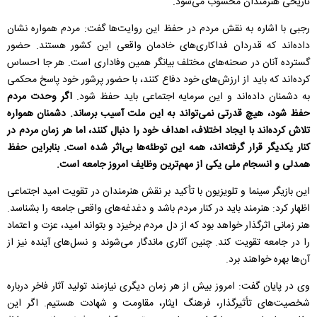
تاریخی هنرمندان محسوب می‌شود.
رجبی با اشاره به نقش مردم در حفظ این روایت‌ها گفت: مردم همواره نشان
داده‌اند که قدردان فداکاری‌های خادمان واقعی این کشور هستند. حضور
گسترده آنان در صحنه‌های مختلف بیانگر همین وفاداری است. هر جا احساس
کرده‌اند که باید از ارزش‌های خود دفاع کنند، با حضور پرشور خود پاسخ محکمی
به دشمنان داده‌اند و این سرمایه اجتماعی باید حفظ شود.
اگر وحدت مردم
حفظ شود، هیچ قدرتی نمی‌تواند به این ملت آسیب برساند. دشمنان همواره
تلاش کرده‌اند با ایجاد اختلاف، اهداف خود را دنبال کنند، اما هر زمان مردم در
کنار یکدیگر قرار گرفته‌اند، همه این توطئه‌ها بی‌اثر شده است. بنابراین حفظ
همدلی و انسجام ملی یکی از مهم‌ترین وظایف امروز جامعه است.
این بازیگر سینما و تلویزیون با تأکید بر نقش هنرمندان در تقویت امید اجتماعی
اظهار کرد: هنرمند باید در کنار مردم باشد و دغدغه‌های واقعی جامعه را بشناسد.
هنر زمانی اثرگذار خواهد بود که از دل مردم برخیزد و بتواند امید، عزت و اعتماد
را در جامعه تقویت کند. چنین آثاری ماندگار می‌شوند و نسل‌های آینده نیز از
آن‌ها بهره خواهند برد.
وی در پایان گفت: امروز بیش از هر زمان دیگری نیازمند تولید آثار فاخر درباره
شخصیت‌های تأثیرگذار، فرهنگ ایثار، مقاومت و شهادت هستیم. اگر این