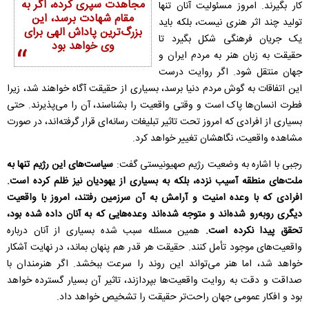
مجاهدت سپری کرده، اگر به
کار بگیرند. امروز مسئولیت آنان تنها
مقام شهادت برسد، این
تولید چند اثر هنری نیست، بلکه باید
بزرگ‌ترین پاداش الهی برای
یک جریان فرهنگی شکل بگیرد تا
وی خواهد بود
حقیقت به زبان هنر به مردم ایران و
جهان منتقل شود. اگر روایت درست
این اتفاقات به گوش مردم دنیا برسد، بسیاری از حقیقت آگاه خواهند شد، زیرا
فطرت انسان‌ها پاک است و وقتی واقعیت را بشناسند، آن را می‌پذیرند. حتی
بسیاری از افرادی که امروز تحت تاثیر تبلیغات رسانه‌ای قرار گرفته‌اند، در صورت
مشاهده واقعیت، نگاهشان تغییر خواهد کرد.
رجبی با اشاره به وضعیت رژیم صهیونیستی گفت:
سیاست‌های این رژیم تنها به
ملت‌های منطقه آسیب نزده، بلکه به بسیاری از یهودیان نیز ظلم کرده است.
افرادی که با وعده امنیت و آرامش به آن سرزمین رفتند، امروز با واقعیت
دیگری روبه‌رو شده‌اند و متوجه شده‌اند وعده‌هایی که به آنان داده شده بود،
تحقق پیدا نکرده است.
همین مسئله سبب شده بسیاری از آنان درباره
واقعیت‌های موجود تأمل کنند. حقیقت هر قدر هم پنهان بماند، در نهایت آشکار
خواهد شد، اما هنر می‌تواند این روند را سرعت ببخشد. اگر هنرمندان با
صداقت و دقت به روایت واقعیت‌ها بپردازند، تاثیر آن بسیار گسترده خواهد
بود و افکار عمومی جهان راحت‌تر حقیقت را تشخیص خواهد داد.