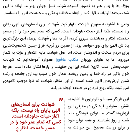
ویژگی‌ها با زبان هنر به تصویر کشیده شوند، نسل جوان بهتر می‌تواند با این
شخصیت‌ها ارتباط برقرار کند و ابعاد مختلف زندگی و مجاهدت آنان را بشناسد.
رجبی با اشاره به مفهوم شهادت اظهار کرد: شهادت برای انسان‌های الهی پایان
راه نیست، بلکه آغاز حیات جاودانه است. کسی که تمام عمر خود را در مسیر
خدمت، ایثار و مجاهدت سپری کرده، اگر به مقام شهادت برسد، این بزرگ‌ترین
پاداش الهی برای وی خواهد بود. از همین رو گرچه فراق چنین شخصیت‌هایی
برای مردم سخت و اندوهبار است، اما اصل شهادت مایه افتخار و عزت به شمار
می‌رود. ما به عنوان پیروان
مکتب عاشورا
همواره آموخته‌ایم که شهادت
حیات‌بخش است. تاریخ اسلام نیز این حقیقت را بارها نشان داده است. هر جا
خون پاکی در راه خدا بر زمین ریخته، همان خون سبب بیداری جامعه و زنده
شدن ارزش‌های الهی شده است. از این منظر، شهادت نه تنها موجب ناامیدی
نمی‌شود، بلکه روح تازه‌ای در جامعه ایجاد می‌کند.
این بازیگر سینما و تلویزیون با اشاره به
شهادت برای انسان‌های
نقش مسئولان فرهنگی در معرفی این
الهی پایان راه نیست، بلکه
ارزش‌ها گفت: مسئولان فرهنگی باید
آغاز حیات جاودانه است.
شب و روز نشناسند و همه توان خود
کسی که تمام عمر خود را در
را برای روایت صحیح این حوادث به
مسیر خدمت، ایثار و