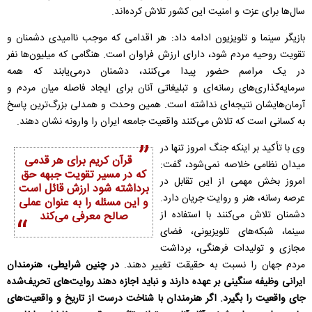
سال‌ها برای عزت و امنیت این کشور تلاش کرده‌اند.
بازیگر سینما و تلویزیون ادامه داد: هر اقدامی که موجب ناامیدی دشمنان و
تقویت روحیه مردم شود، دارای ارزش فراوان است. هنگامی که میلیون‌ها نفر
در یک مراسم حضور پیدا می‌کنند، دشمنان درمی‌یابند که همه
سرمایه‌گذاری‌های رسانه‌ای و تبلیغاتی آنان برای ایجاد فاصله میان مردم و
آرمان‌هایشان نتیجه‌ای نداشته است. همین وحدت و همدلی بزرگ‌ترین پاسخ
به کسانی است که تلاش می‌کنند واقعیت جامعه ایران را وارونه نشان دهند.
وی با تأکید بر اینکه جنگ امروز تنها در
قرآن کریم برای هر قدمی
میدان نظامی خلاصه نمی‌شود، گفت:
که در مسیر تقویت جبهه حق
امروز بخش مهمی از این تقابل در
برداشته شود ارزش قائل است
عرصه رسانه، هنر و روایت جریان دارد.
و این مسئله را به عنوان عملی
دشمنان تلاش می‌کنند با استفاده از
صالح معرفی می‌کند
سینما، شبکه‌های تلویزیونی، فضای
مجازی و تولیدات فرهنگی، برداشت
مردم جهان را نسبت به حقیقت تغییر دهند.
در چنین شرایطی، هنرمندان
ایرانی وظیفه سنگینی بر عهده دارند و نباید اجازه دهند روایت‌های تحریف‌شده
جای واقعیت را بگیرد. اگر هنرمندان با شناخت درست از تاریخ و واقعیت‌های