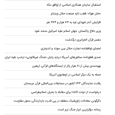
استقبال سازمان همکاری اسلامی از توافق مکه
«خان هوآ»؛ قطب تازه صنعت حلال ویتنام
افزایش آمار شهدای غزه به ۷۳ هزار و ۳۸۴ نفر
وزیر دفاع پاکستان: جهان اسلام علیه اسرائیل متحد شود
مفسر قرآن الجزایری درگذشت
امضای توافقنامه تجارت حلال بین سوئد و اندونزی
صدور قطع‌نامه سناتورهای آمریکا درباره پایان «جنگ غیرقانونی» ترامپ علیه ایران
بهره‌مندی بیش از ۸۱ هزار زائر از ایستگاه‌های قرآنی اربعین
حمله به یک مرکز اسلامی در اوهایوی آمریکا
رقابت نمایندگان ۱۳۳ کشور در مسابقات بین‌المللی قرآن عربستان
درخواست از دولت کانادا برای مقابله با بحران اسلام‌هراسی
دگرگونی معادلات ژئوپلتیک منطقه در پی قدرت بازدارندگی محور مقاومت
رسانه، مؤثرترین ابزار جنگ نرم است