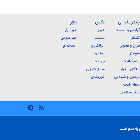
چندرسانه ای
عکس
بازار
گزارش و مستند
خبری
خبر بازار
گفتگو
مستند
خبر عمومی
طرح و تصویر
ایرانگردی
استخدام
فتوتیتر
استان‌ها
اینفوگرافیک
چهره ها
انعکاس اخبار
منابع خارجی
دیدنی و شنیدنی
شهروندی
مجله رایحه
دیگر رسانه ها
 بلامانع است.