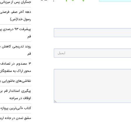
۰
جمکران پس از میزبانی ا
دهه آخر صفر، فرصتی ب
رسول خدا(ص)
پیشرفت ۹۳ د
قم
روند تدریجی کاهش دم
قم
محور اراک به سلفچگان
نقاشی‌های عاشورایی بر
اوقاف در سراجه
کتاب «آبی‌ترین پرواز»
مشق تمدن در جاده ارب