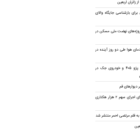
ز زائران اربعین
رای بازشناسی جایگاه والای
رصدی پروژه‌های نهضت ملی مسکن در
ای هوا طی دو روز آینده در
۳ مصدوم در تصادف پژو ۴۰۵ و خودروی جک در
 دیوار‌های قم
پیگیری استاندار قم برای اجرای سهم ۲ هزار هکتاری
 به قلم مرتضی احمر منتشر شد
عین