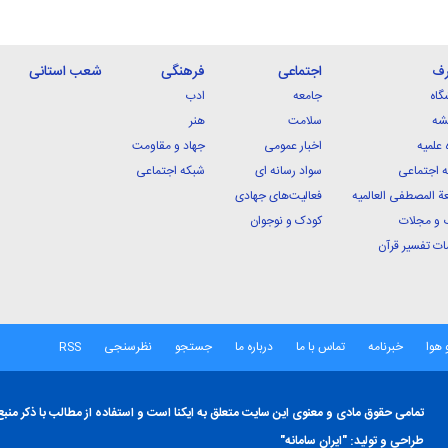
رف
اجتماعی
فرهنگی
شعب استانی
گاه
جامعه
ادب
شه
سلامت
هنر
 علمیه
اخبار عمومی
جهاد و مقاومت
 اجتماعی
سواد رسانه ای
شبکه اجتماعی
ة المصطفی العالمیه
فعالیت‌های جهادی
 و مجلات
کودک و نوجوان
ت تفسیر قرآن
 هوا
خبرنامه
تماس با ما
درباره ما
جستجو
نظرسنجی
RSS
تمامی حقوق مادی و معنوی این سایت متعلق به ایکنا است و استفاده از مطالب با ذکر منبع
طراحی و تولید:
"ایران سامانه"