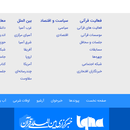
فعالیت قرآنی
سیاست و اقتصاد
بین الملل
معا
فعالیت های قرآنی
سیاسی
غرب آسیا
دانش
موسسات قرآنی
اقتصادی
آسیای مرکزی
اندی
جلسات و محافل
شرق آسیا
حوزه
مسابقات
آفریقا
شبکه
چهره‌ها
اروپا
جامع
شبکه اجتماعی
آمریکا
کتاب
خبرنگاران افتخاری
چندرسانه‌ای
جلسا
مقاومت
صفحه نخست
پیوندها
خبرخوان
آرشیو
اوقات شرعی
آب و