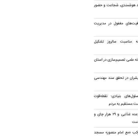
زمند هوشمندی، شجاعت و حضور
یت‌های مغفول در مدیریت
به مناسبت سالروز تشکیل
ه علمی تصمیم‌سازی در استان
یشران در تحقق سند مهندسی
لول‌های بنیادی؛ نقطه‌قوت
ت مستقیم به مردم
توزیع روزانه ۲۰ هزار وعده غذایی و ۲۹ هزار چای و
امت
وکب «مع امام منصور» مسجد