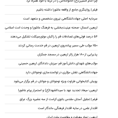
چرا امام حسین(ع) خانواده‌اش را در کربلا با خود همراه کرد
فیلم | روایتگری جامع از واقعه عاشورا داشته باشیم
سرمایه اصلی جهاددانشگاهی نیروی متخصص و متعهد است
اربعین امسال؛ صحنه عینیت‌بخشی به فرهنگ عاشورا و وحدت امت اسلامی
۵۶ درصد فوتی‌های تصادفات قم را راکبان موتورسیکلت تشکیل می‌دهند
۲۵۰ موکب طی مسیر پیاده‌روی اربعین در قم خدمت رسانی کردند
پذیرایی از ۱۸۰ هزار زائر اربعین در مسجد جمکران
موکب‌های شهدای دانش‌آموز قم؛ میزبان دلدادگان اربعین حسینی
جهاددانشگاهی نقش مؤثری در توانمندسازی نوجوانان دارد
پویش کتابخوانی طراوت ویژه نوجوانان و جوانان در قم برگزار می‌شود
اربعین؛ میعاد تجدید عهد با سیدالشهدا(ع) و استمرار پیام عاشورا
فیلم | تجلیل آستان مقدس بانوی کرامت از سه عشیره بزرگ عراق
اقتدار علمی در سایه اقتدار فرهنگی ماندگار است
اربعین؛ نماد معرفت و مقاومت ملت ایران