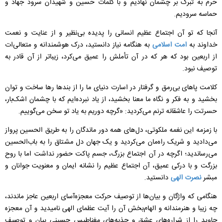
حرم به تبرک بر چشمان نهادیم و با کلمات حسین و شهیدان سرود جهاد و
حماسه سرودیم.
آنجا که تو آن اجتماع عظیم انسانی را پدیده بی‌نظیر و از عنایت و نعمت
خداوند به
امت اسلامی
به هنگامه نیاز دانستید، درک هوشمندانه و متعالی‌ات
از اربعین بود که هر که در آن تأملش را عمیق می‌کرد، زیباتر از آن قادر به
توصیف نبود.
کلامت پاهای بی‌رمق و گرفتار در اسارت دنیای ما را از بندها رها ساخت و توان
بخشید و به فکر و نگاه ما معنا بخشید، از یاد نبرده‌ایم که با چشمان اشک‌بار،
حسرتت را عاشقانه ترنم می‌کردید: «گرچه دوریم به یاد تو سخن می‌گوییم.
با زمزمه این نغمه ملکوتی، دل‌های همه دور ماندگان را به طريق الحسین پرواز
می‌دادید و شریک راه‌مان می‌کردید و یک جهان دل مشتاق را به باب‌الحسین
می‌رساندید؛ اگر‌چه در آن اجتماع بزرگ، جسم پاکت حضور نداشت اما با روح
بزرگت و با درکی عمیق، آن اجتماع عظیم را نشانه ایمان و معنویت جوانان و
مبشر
نصرت الهی
دانستید.
هنگامی که واژگان و بیان‌ها از توصیف حرکت معجزه‌آسای اربعین عاجز ماندند،
چه زیبا و هنرمندانه و الهام‌بخش آن را آیت عظمای الهی نامیدید و آن معجزه
جاوید را از شراره‌های عشق و جذبه‌های مغناطیس حسینی بیان و توصیف