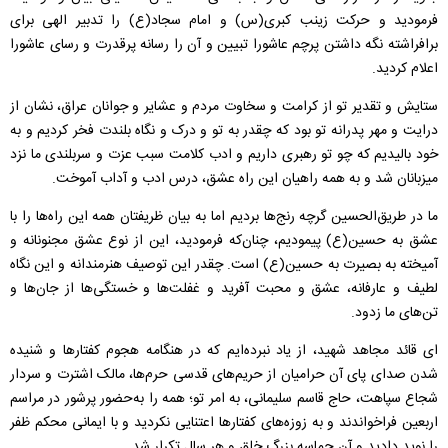
فرمودید و حرکت زینب کبری(س) و امام سجاد(ع) را تدبیر الهی برای
برافراشته نگه داشتن پرچم عاشورا تبیین و آن را رسانه پرقدرت و رسای عاشورا
اعلام کردید.
ستایش و تقدیر تو از کرامت و سخاوت مردم و عشایر و جوانان عراق، نشان از
درایت و مهر پدرانه تو بود که چقدر به تو و درک و نگاه بلندت فخر کردیم و به
خود بالیدیم که چو تو رهبری داریم و ادب کلامت سبب عزت و سربلندی ما نزد
میزبانان شد و به همه راهیان این راه عشق، درس ادب و آداب آموخت.
ما در طریق‌الحسین‌ گرچه رنج‌ها بردیم اما به بیان‌ ظریفتان همه این‌ راه‌ها را با
عشق به حسین(ع) پیمودیم، چنان‌که فرمودید، این از نوع عشق مجنونانه و
آمیخته به بصیرت به حسین(ع) است. چقدر این توصیف هنرمندانه و این‌ نگاه
لطیف و عارفانه‌، عشق و محبت آفرید و غفلت‌ها و خستگی‌ها از جان‌ها و
تن‌‌های ما زدود.
ای قائد مجاهد شهید، از یاد نبرده‌ایم که در هنگامه هجوم کفتارها و شنیده
شدن صدای پای‌ آن حرامیان از حریم‌های قدسی حرم‌ها، مالک اشترت و سردار
شجاع سپاهت، حاج قاسم سلیمانی، به امر تو؛ همه را به‌حضور پرشور در مراسم‌
اربعین فراخواندند و به زوزه‌های کفتارها اعتنایی نکردید و با ایمانی محکم ظفر
را نوید دادید و آن حماسه بزرگ خلق و هر سال تکرار شد.