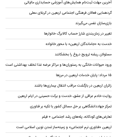
آخرین مهلت ثبت‌نام همایش‌های آموزشی حسابداری مالياتی
گردهمایی فعالان فرهنگی اجتماعی اربعین در کربلای معلی
بازی‌سازان نفس می‌گیرند
تغییر در زمان‌بندی شارژ حساب کالابرگ خانوار‌ها
خدمت به «جاماندگان اربعین» با محور خانواده
مسئولان ریشه ترویج دروغ را بخشکانند
ورود حیوانات خانگی به رستوران‌ها و مراکز عرضه غذا تخلف بهداشتی است
۱۵ مرداد؛ پایان خدمات اربعین در مرزها
زائران اربعین در بازگشت مراقب انتقال بیماری‌ها باشند
روایت خادم عراقی از عشق، خدمت و برکت حسینی در ایام اربعین
تمرکز جهاددانشگاهی بر حل مسائل کشور با تکیه بر فناوری
تعارض‌های کودکانه، پله‌های رشد اجتماعی + فیلم
اربعین «فناوری نرم اجتماعی» و زمینه‌ساز تمدن نوین اسلامی است