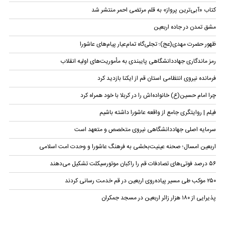
کتاب «آبی‌ترین پرواز» به قلم مرتضی احمر منتشر شد
مشق تمدن در جاده اربعین
ظهور حضرت مهدی(عج)؛ تجلی‌گاه تمام‌عیار پیام‌های عاشورا
رمز ماندگاری جهاددانشگاهی پایبندی به مأموریت‌های اولیه انقلاب
فرمانده نیروی انتظامی استان قم از ایکنا بازدید کرد
چرا امام حسین(ع) خانواده‌اش را در کربلا با خود همراه کرد
فیلم | روایتگری جامع از واقعه عاشورا داشته باشیم
سرمایه اصلی جهاددانشگاهی نیروی متخصص و متعهد است
اربعین امسال؛ صحنه عینیت‌بخشی به فرهنگ عاشورا و وحدت امت اسلامی
۵۶ درصد فوتی‌های تصادفات قم را راکبان موتورسیکلت تشکیل می‌دهند
۲۵۰ موکب طی مسیر پیاده‌روی اربعین در قم خدمت رسانی کردند
پذیرایی از ۱۸۰ هزار زائر اربعین در مسجد جمکران