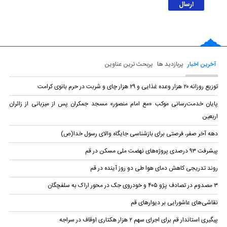
آخرین اخبار
پربازدید ها
پربحث ترین عناوین
توزیع روزانه ۲۰ هزار وعده غذایی و ۲۹ هزار چای و شربت در حرم بانوی کرامت
پایان خدمت‌رسانی موکب «مع امام منصور» مسجد جمکران پس از میزبانی از زائران
اربعین
دهه آخر صفر، فرصتی برای بازشناسی جایگاه والای رسول خدا(ص)
پیشرفت ۹۳ درصدی پروژه‌های نهضت ملی مسکن در قم
روند تدریجی کاهش دمای هوا طی دو روز آینده در قم
۳ مصدوم در تصادف پژو ۴۰۵ و خودروی جک در محور اراک به سلفچگان
نقاشی‌های عاشورایی بر دیوار‌های قم
پیگیری استاندار قم برای اجرای سهم ۲ هزار هکتاری اوقاف در سراجه