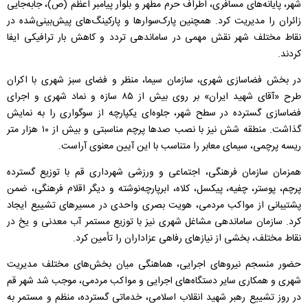
شهر، پایانه‌های مسافری، اطراف حرم مطهر و بلوار پیامبر اعظم (ص)، جابه‌جایی
زائران را مدیریت کرد. همچنین پارک‌سوار‌ها و پارکینگ‌های پیش‌بینی‌شده در
نقاط مختلف شهر نقش مهمی در ساماندهی تردد و کاهش بار ترافیکی ایفا
کردند.
در بخش فضاسازی شهری، سازمان سیما، منظر و فضای سبز شهری با اکران
طرح «آقای شهید ایران» بر روی بیش از ۸۵ سازه و نماد شهری و اجرای
فضاسازی گسترده در سطح شهر، جلوه‌ای یکپارچه از سوگواری را به نمایش
گذاشت. منطقه شش نیز با نصب صد‌ها پرچم مناسبتی و بیش از ۱۰ هزار متر
ریسه پرچمی، سیمای معابر را متناسب با این آیین معنوی آراست.
همزمان سازمان فرهنگی، اجتماعی و ورزشی شهرداری قم با توزیع گسترده
پرچم، پوستر، چفیه، پیکسل، کلاه، ابرپارچه‌نوشته و دیگر اقلام فرهنگی، ضمن
پشتیبانی از مواکب مردمی، هویت بصری واحدی در مسیر‌های تشییع ایجاد
کرد. سازمان ساماندهی مشاغل شهری نیز با توزیع مستمر آب معدنی و یخ در
نقاط مختلف، بخشی از نیاز‌های رفاهی عزاداران را تأمین کرد.
حضور منسجم نیرو‌های اجرایی، هماهنگی میان بخش‌های مختلف مدیریت
شهری و همکاری سایر دستگاه‌های اجرایی و مواکب مردمی، موجب شد شهر قم
در روز تشییع رهبر شهید انقلاب اسلامی، خدماتی گسترده، منظم و مستمر به