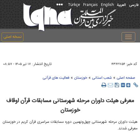
Türkçe
Français
English
فارسی
العربیة
نسخه اصلی
Toggle
navigation
کد خبر:
تاریخ انتشار :
۴۳۶۲۷۵۴
۱۷ تير ۱۴۰۵ - ۰۸:۵۷
»
»
»
صفحه اصلی
شعب استانی
خوزستان
فعالیت های قرآنی
معرفی هیئت داوران مرحله شهرستانی مسابقات قرآن اوقاف
خوزستان
هیئت داوران مرحله شهرستانی چهل‌ونهمین دوره مسابقات سراسری قرآن کریم در خوزستان
معرفی شدند.