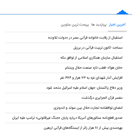
آخرین اخبار
پربازدید ها
پربحث ترین عناوین
استقبال از رقابت خانواده قرآنی مصر در «دولت تلاوت»
مساجد؛ کانون تربیت قرآنی در برزیل
استقبال سازمان همکاری اسلامی از توافق مکه
«خان هوآ»؛ قطب تازه صنعت حلال ویتنام
افزایش آمار شهدای غزه به ۷۳ هزار و ۳۸۴ نفر
وزیر دفاع پاکستان: جهان اسلام علیه اسرائیل متحد شود
مفسر قرآن الجزایری درگذشت
امضای توافقنامه تجارت حلال بین سوئد و اندونزی
صدور قطع‌نامه سناتورهای آمریکا درباره پایان «جنگ غیرقانونی» ترامپ علیه ایران
بهره‌مندی بیش از ۸۱ هزار زائر از ایستگاه‌های قرآنی اربعین