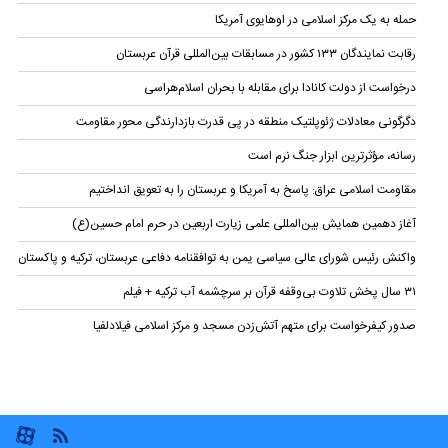
حمله به یک مرکز اسلامی در اوهایوی آمریکا
رقابت نمایندگان ۱۳۳ کشور در مسابقات بین‌المللی قرآن عربستان
درخواست از دولت کانادا برای مقابله با بحران اسلام‌هراسی
دگرگونی معادلات ژئوپلتیک منطقه در پی قدرت بازدارندگی محور مقاومت
رسانه، مؤثرترین ابزار جنگ نرم است
مقاومت اسلامی عراق: پاسخ به آمریکا و عربستان را به تعویق انداختیم
آغاز دهمین همایش بین‌المللی علمی زیارت اربعین در حرم امام حسین(ع)
واکنش رئیس شورای عالی سیاسی یمن به توافقنامه دفاعی عربستان، ترکیه و پاکستان
۳۱ سال پخش تلاوت بی‌وقفه قرآن بر سرچشمه آب ترکیه + فیلم
صدور کیفرخواست برای متهم آتش‌زدن مسجد و مرکز اسلامی فیلادلفیا