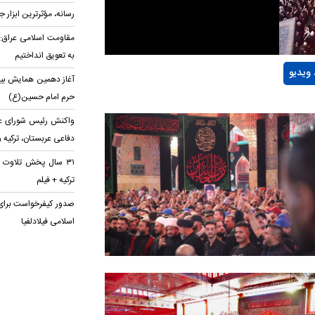
رسانه، مؤثرترین ابزار
مقاومت اسلامی عراق: پ
به تعویق انداختیم
 ویدیو
آغاز دهمین همایش بین‌
حرم امام حسین(ع)
واکنش رئیس شورای عا
دفاعی عربستان، ترکیه 
۳۱ سال پخش تلاوت 
ترکیه + فیلم
صدور کیفرخواست برای
اسلامی فیلادلفیا