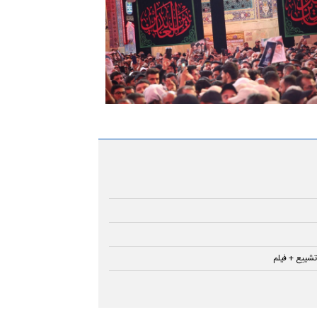
تشییع + فیلم