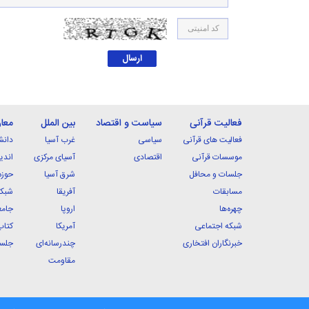
فعالیت قرآنی
سیاست و اقتصاد
بین الملل
معا
فعالیت های قرآنی
سیاسی
غرب آسیا
دانش
موسسات قرآنی
اقتصادی
آسیای مرکزی
اندی
جلسات و محافل
شرق آسیا
حوزه
مسابقات
آفریقا
شبکه
چهره‌ها
اروپا
جامع
شبکه اجتماعی
آمریکا
کتاب
خبرنگاران افتخاری
چندرسانه‌ای
جلسا
مقاومت