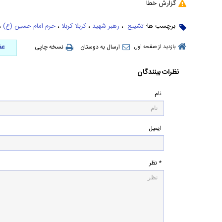
گزارش خطا
برچسب ها:
تشییع ‌
،
رهبر شهید
،
کربلا کربلا
،
حرم امام حسین (ع)
،
عض
ارسال به دوستان
نسخه چاپی
بازدید از صفحه اول
نظرات بینندگان
نام
ایمیل
* نظر