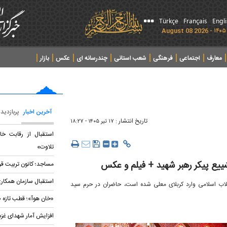
Türkçe
Français
Engl
معارف
اجتماعی
فرهنگی
شعب استانی
چندرسانه ای
عکس
بازار
آخرین اخبار
پربازدید
تاریخ انتشار :
۱۷ تير ۱۴۰۵ - ۱۸:۲۷
استقبال از رقابت خا
تلاوت»
ییع پیکر رهبر شهید + فیلم و عکس
مساجد؛ کانون تربیت قر
استقبال سازمان همکاری
نقلاب اسلامی وارد کربلای معلی شده است، حاضران در حرم سید
«خان هوآ»؛ قطب تازه 
افزایش آمار شهدای غزه به ۷۳ هزار و ۴