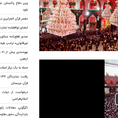
وزیر دفاع پاکستان: جه
شود
مفسر قرآن الجزایری د
امضای توافقنامه تجارت
صدور قطع‌نامه سناتوره
غیرقانونی» ترامپ علیه 
بهر
اربعین
حمله به یک مرکز اسلامی
ر
قرآن عربستان
درخواست از دولت کان
اسلام‌هراسی
دگرگونی معادلات ژئ
بازدارندگی محور مقاو