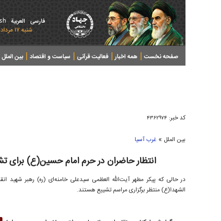
ish
فارسی
العربیة
شنبه ۱۷ مرداد ۱۴۰۵ - 2026 August 08
صفحه نخست
همه اخبار
فعالیت قرآنی
سیاست و اقتصاد
بین الملل
پرونده های خبری
کد خبر:
۴۳۶۲۹۷۴
»
بین الملل
غرب آسیا
انتظار حاضران در حرم امام حسین(ع) برای تش
در حالی که پیکر مطهر آیت‌الله العظمی سیدعلی خامنه‌ای (ره) رهبر شهید ا
الشهدا(ع) منتظر برگزاری مراسم تشییع هستند.