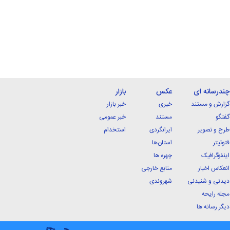
چندرسانه ای
عکس
بازار
گزارش و مستند
خبری
خبر بازار
گفتگو
مستند
خبر عمومی
طرح و تصویر
ایرانگردی
استخدام
فتوتیتر
استان‌ها
اینفوگرافیک
چهره ها
انعکاس اخبار
منابع خارجی
دیدنی و شنیدنی
شهروندی
مجله رایحه
دیگر رسانه ها