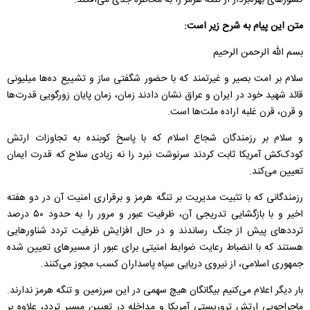
کشورهای بهره‌بردار از تنگه هرمز را به مخاطره جدی می‌افکند.
متن این پیام به شرح زیر است:
بسم الله الرحمن الرحیم
سلام بر امت بصیر و غیرتمند که با حضور شگفتی ساز و تشییع ده‌ها میلیونی
قائد شهید خود در ایران و عراق نشان دادند زمان، زمان پایان زورگویی قدرت‌ها
و قرن، قرن غلبه اراده ملت‌ها است.
و سلام بر رزمندگان شجاع اسلام که با پاسخ کوبنده به تجاوزات ارتش
کودک‌کش آمریکا ثابت کردند سرنوشت نبرد را نه زیادی سلاح که قدرت ایمان
تعیین می‌کند.
رزمندگانی که با تثبیت مدیریت بر تنگه هرمز و برقراری امنیت آن در دو هفته
اخیر و با بازگشایی تدریجی آن، ظرفیت عبور و مرور را به حدود ۵۰ درصد
ترددهای پیش از جنگ رساندند و در حال افزایش ظرفیت تردد شناورهایی
هستند که با انضباط رعایت ضوابط امنیتی برای عبور از مسیرهای تعیین شده
جمهوری اسلامی، از نیروی دریایی سپاه پاسداران کسب مجوز می‌کنند.
بار دیگر اعلام می‌کنیم بیگانگان هیچ سهمی در این سرزمین و تنگه هرمز ندارند.
ماجراجویی ارتش تروریستی آمریکا و مداخله در تعیین مسیر تردد، علاوه بر