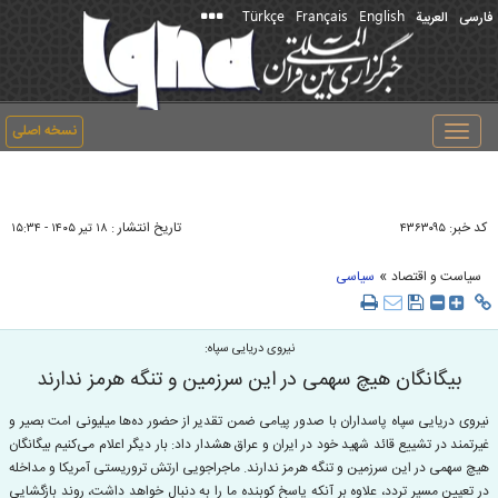
Türkçe
Français
English
فارسی
العربیة
نسخه اصلی
Toggle
navigation
کد خبر:
تاریخ انتشار :
۴۳۶۳۰۹۵
۱۸ تير ۱۴۰۵ - ۱۵:۳۴
»
سیاست و اقتصاد
سیاسی
نیروی دریایی سپاه:
بیگانگان هیچ سهمی در این سرزمین و تنگه هرمز ندارند
نیروی دریایی سپاه پاسداران با صدور پیامی ضمن تقدیر از حضور ده‌ها میلیونی امت بصیر و
غیرتمند در تشییع قائد شهید خود در ایران و عراق هشدار داد: بار دیگر اعلام می‌کنیم بیگانگان
هیچ سهمی در این سرزمین و تنگه هرمز ندارند. ماجراجویی ارتش تروریستی آمریکا و مداخله
در تعیین مسیر تردد، علاوه بر آنکه پاسخ کوبنده ما را به دنبال خواهد داشت، روند بازگشایی