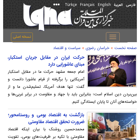
Türkçe
Français
English
فارسی
العربیة
نسخه اصلی
Toggle
navigation
»
»
صفحه نخست
خراسان رضوی
سیاست و اقتصاد
حرکت ایران در مقابل جریان استکبار،
مبنای عاشورایی دارد
امام جمعه مشهد حرکت ما در مقابل استکبار
آمریکایی را برگرفته از قیام عاشورا دانست و
گفت: تنها هدف آمریکا، تسلیم‌شدن ما و از
بین‌بردن دین اسلام است؛ بنابراین باید با جهاد و مقاومت در برابر غربی‌ها و
خواسته‌های آنان تا پایان ایستادگی کنیم.
بازگشت به اقتصاد بومی و روستامحور؛
ضرورت تحقق اقتصاد مقاومتی
محمدحسین روشنک با بیان اینکه اقتصاد
مقاومتی با تکیه بر ظرفیت‌های بومی، تقویت