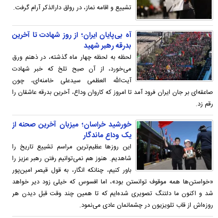
تشییع و اقامه نماز، در رواق دارالذکر آرام گرفت.
آه بی‌پایان ایران؛ از روز شهادت تا آخرین
بدرقه رهبر شهید
لحظه به لحظه چهار ماه گذشته، در ذهنم ورق
می‌خورد، از آن صبح تلخ که خبر شهادت
آیت‌الله العظمی سیدعلی خامنه‌ای، چون
صاعقه‌ای بر جان ایران فرود آمد تا امروز که کاروان وداع، آخرین بدرقه عاشقان را
رقم زد.
خورشید خراسان؛ میزبان آخرین صحنه از
یک وداع ماندگار
این روزها عظیم‌ترین مراسم تشییع‌ تاریخ را
شاهدیم. هنوز هم نمی‌توانیم رفتن رهبر عزیز را
باور کنیم، چنانکه انگار، به قول قیصر امین‌پور
«خواستن‌ها همه موقوف توانستن بود»، اما افسوس که خیلی زود دیر خواهد
شد و اکنون ما دلتنگ تصویری شده‌ایم که تا همین چند وقت قبل دیدن هر
روزه‌اش از قاب تلویزیون در چشمانمان عادی می‌نمود.