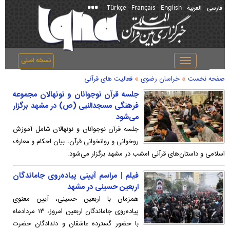
Türkçe
Français
English
فارسی
العربیة
نسخه اصلی
Toggle
navigation
»
»
صفحه نخست
خراسان رضوی
فعالیت های قرآنی
جلسه قرآن نوجوانان و نونهالان مجموعه
فرهنگی مسجد‌النبی (ص) در مشهد برگزار
می‌شود
جلسه قرآن نوجوانان و نونهالان شامل آموزش
روخوانی و روانخوانی قرآن، بیان احکام و معارف
اسلامی و داستان‌های قرآنی امشب در مشهد برگزار می‌شود.
فیلم | مراسم آیینی پیاده‌روی جاماندگان
اربعین حسینی در مشهد
همزمان با اربعین حسینی، آیین معنوی
پیاده‌روی جاماندگان اربعین امروز، ۱۳ مردادماه
با حضور گسترده عاشقان و دلدادگان حضرت