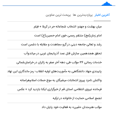
آخرین اخبار
پربازدیدترین ها
پربحث ترین عناوین
میان بهشت و جهنم؛ انتخاب شجاعانه حر در کربلا + فیلم
امام زمان(عج) منتقم رسمی خون امام حسین(ع) است
رشد و تعالی جامعه دینی در گرو مجاهدت و مقابله با دشمن است
تحقق هجدهمین سازش قتل عمد آذربایجان غربی در میاندوآب
خدمات رسانی ۳۶ موکب طی دهه آخر صفر به زائران در خراسان‌شمالی
پایبندی جهاد دانشگاهی به مأموریت‌های اولیه انقلاب؛ رمز ماندگاری این نهاد
واکنش نامزد پیروز انتخابات میشیگان به موج حملات اسلام‌هراسانه
فرمانده نیروی انتظامی استان قم از خبرگزاری ایکنا بازدید کرد + عکس
تجمع اسلامی حمایت از خانواده در ترکیه
موکب هنرمندان «شین» به فعالیت خود پایان داد