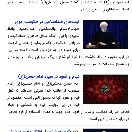
امیرالمؤمنین(ع) اشاره کردند و گفتند «حبل الله علی(ع) است»؛ پیامبر محور
اتحاد مسلمانان را معرفی کردند.
نیت‌های ضداسلامی در حکومت اموی
حجت‌الاسلام والمسلمین عبدالحمید واعظ
شهیدی با بیان اینکه منافق ظاهر را حفظ کرده و
در باطن خباثت را نگه می‌دارد و به‌دنبال فرصت
برای ضربه‌زدن به مؤمنین است، گفت: در این
دوران، معاویه در نظر داشت تا آرام آرام شاخ و برگ شیعیان واقعی را بچیند و
زمینه‌ساز اختلافات در میان مردم شد.
قیام و قعود در سیره امام حسن(ع)
امام حسن مجتبی(ع) و امام حسین(ع)، امام
منصوب از جانب خدا معرفی شده‌اند که فعل
قیام و قعود آنها به دستور الهی است. مقصود از
قیام در این روایت، قیام به شمشیر و جهاد
نظامی در راه خداست و مراد از قعود، عدم جهاد به معنای استفاده از قوه نظامی
در برابر دشمنان دین است.
بصیرت و صبر؛ عوامل اهتزاز پرچم توحید