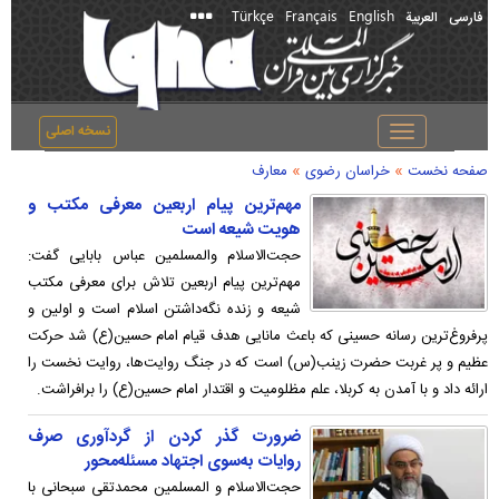
Türkçe
Français
English
فارسی
العربیة
نسخه اصلی
Toggle
navigation
»
»
صفحه نخست
خراسان رضوی
معارف
مهم‌ترین پیام اربعین معرفی مکتب و
هویت شیعه است
حجت‌الاسلام والمسلمین عباس بابایی گفت:
مهم‌ترین پیام اربعین تلاش برای معرفی مکتب
شیعه و زنده نگه‌داشتن اسلام است و اولین و
پرفروغ‌ترین رسانه حسینی که باعث مانایی هدف قیام امام حسین(ع) شد حرکت
عظیم و پر غربت حضرت زینب(س) است که در جنگ روایت‌ها، روایت نخست را
ارائه داد و با آمدن به کربلا، علم مظلومیت و اقتدار امام حسین(ع) را برافراشت.
ضرورت گذر کردن از گردآوری صرف
روایات به‌سوی اجتهاد مسئله‌محور
حجت‌الاسلام و المسلمین محمدتقی سبحانی با