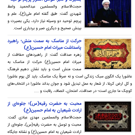
حجت‌الاسلام والمسلمین عبدالحمید واعظ
شهیدی گفت: طبق گفته امام علی(ع)، علم و
پرچم توحید دو وسیله نیاز دارد، یکی بصیرت و
بینش صحیح و دیگری صبر و بردباری است.
حرکت از مناسک به سمت منش؛ راهبرد
پاسداشت میراث امام حسین(ع)
زهره صداقت گفت: از راهبردهای حفاظت از
میراث امام حسین(ع) حرکت از مناسک به
سمت منش است و باید نشان دهیم فرهنگ
عاشورا یک الگوی سبک زندگی است و نه صرفاً یک مناسک. باید کل یوم عاشورا
و کل ارض کربلا، از شعار به عمل تبدیل شود و جوان بداند عاشورا در انتخاب‌های
کوچک ما جاری است؛ در صداقت، امتحان، انصاف، رقابت و ....
محبت به حضرت رقیه(س)؛ جلوه‌ای از
ارادت شیعیان به امام حسین(ع)
حجت‌الاسلام والمسلمین مهدی عبادی گفت:
محبت و توسل به حضرت رقیه(س)، جلوه‌ای از
ارادت شیعیان به امام حسین(ع) و نشانه جایگاه