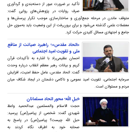
تأکید بر ضرورت عبور از دسته‌بندی و گردآوری
صرف روایات در پژوهش‌های روایی گفت:
متوقف ماندن در مرحله جمع‌آوری و ساختارسازی موجب تکرار پرسش‌ها و
معضلات علمی گذشته می‌شود و برای برون‌رفت از این وضعیت باید به‌سوی حل
جامع و اجتهادی مسائل کلیدی حرکت کرد.
«اتحاد مقدس»؛ راهبرد صیانت از منافع
ملی و تقویت امید اجتماعی
احسان عظیمی‌راد با اشاره به تأکیدات قرآن
کریم و بیانات رهبر معظم انقلاب درباره وحدت
گفت: اتحاد مقدس، عامل حفظ امنیت، افزایش
سرمایه اجتماعی، تقویت امید عمومی و ناکامی دشمنان در ایجاد شکاف میان
مردم و مسئولان است.
حَبلِ اللَّه؛ محور اتحاد مسلمانان
حجت الاسلام والمسلمین عبدالحمید واعظ
شهیدی گفت: شخصی از پیامبر(ص) پرسید:
حبل الله چیست؟ پیامبر(ص) در پاسخ به
صحابه خود به اطراف نگاه کردند به