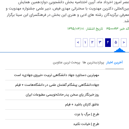
عصر امروز ۱خرداد ماه، آیین اختتامیه بخش دانشجویی دوازدهمین همایش
بین‌المللی دکترین مهدویت با سخنرانی مهدی فیض، دبیر علمی جشنواره مهدویت و
معرفی برگزیدگان رشته های ادبی و هنری این بخش در فرهنگسرای ابن سینا برگزار
شد.
کد خبر: ۳۵۰۰۰۹۳ تاریخ انتشار : ۱۳۹۵/۰۳/۰۱
<
۱
۲
۳
۴
۵
>
آخرین اخبار
پربازدیدترین ها
پربحث ترین عناوین
مهم‌ترین دستاورد جهاد دانشگاهی تربیت «نیروی جهادی» است
جهاددانشگاهی پیشگام گفتمان علمی در دانشگاه‌هاست + فیلم
روز خبرنگار پای سخن پدر حادثه‌نویسی مطبوعات ایران
عاشق کارتان باشید + فیلم
طرح | مرگِ با عزت
طرح | خیانت نکنید