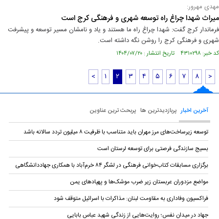
مهدی مهرور:
میراث شهدا چراغ راه توسعه شهری و فرهنگی کرج است
فرماندار کرج گفت: شهدا چراغ راه ما هستند و یاد و نامشان مسیر توسعه و پیشرفت
شهری و فرهنگی کرج را روشن نگه داشته است.
کد خبر: ۴۳۱۰۲۹۸ تاریخ انتشار : ۱۴۰۴/۰۷/۲۰
<
۱
۲
۳
۴
۵
۶
۷
۸
>
آخرین اخبار
پربازدیدترین ها
پربحث ترین عناوین
توسعه زیرساخت‌های مرز مهران باید متناسب با ظرفیت ۸ میلیون تردد سالانه باشد
بسیج سازندگی فرصتی برای توسعه لرستان است
برگزاری مسابقات کتاب‌خوانی فرهنگی در لشگر ۸۴ خرم‌آباد با همکاری جهاددانشگاهی
مواضع مزدوران عربستان زیر ضرب موشک‌ها و پهپادهای یمن
فراکسیون وفاداری به مقاومت لبنان: مذاکرات با اسرائیل متوقف شود
جهاد در میدان نفس؛ روایت‌هایی از زندگی شهید عباس بابایی