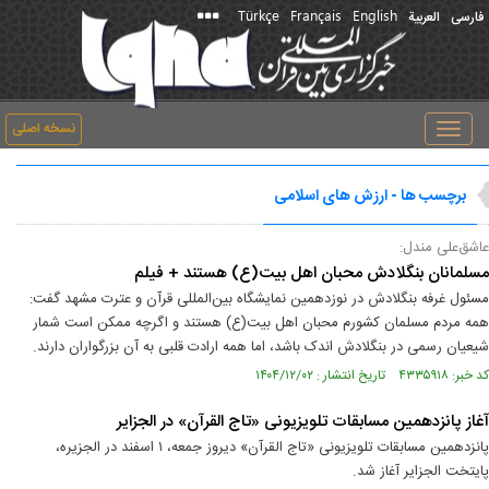
Türkçe
Français
English
فارسی
العربیة
نسخه اصلی
Toggle
navigation
برچسب ها - ارزش های اسلامی
عاشق‌علی مندل:
مسلمانان بنگلادش محبان اهل‌ بیت(ع) هستند + فیلم
مسئول غرفه بنگلادش در نوزدهمین نمایشگاه بین‌المللی قرآن و عترت مشهد گفت:
همه مردم مسلمان کشورم محبان اهل‌ بیت(ع) هستند و اگرچه ممکن است شمار
شیعیان رسمی در بنگلادش اندک باشد، اما همه ارادت قلبی به آن بزرگواران دارند.
کد خبر: ۴۳۳۵۹۱۸ تاریخ انتشار : ۱۴۰۴/۱۲/۰۲
آغاز پانزدهمین مسابقات تلویزیونی «تاج القرآن» در الجزایر
پانزدهمین مسابقات تلویزیونی «تاج القرآن» دیروز جمعه، ۱ اسفند در الجزیره،
پایتخت الجزایر آغاز شد.