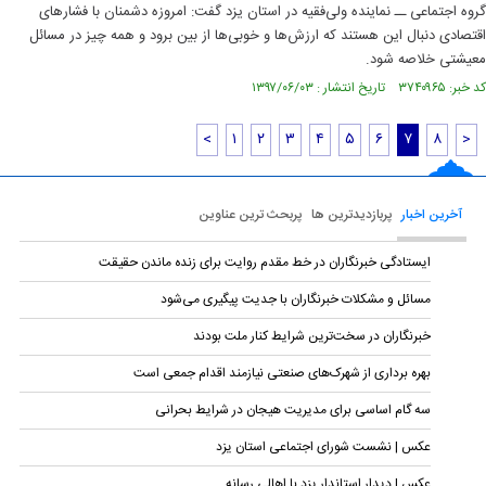
گروه اجتماعی ــ نماینده ولی‌فقیه در استان یزد گفت: امروزه دشمنان با فشارهای
اقتصادی دنبال این هستند که ارزش‌ها و خوبی‌ها از بین برود و همه‌ چیز در مسائل
معیشتی خلاصه شود.
کد خبر: ۳۷۴۰۹۶۵ تاریخ انتشار : ۱۳۹۷/۰۶/۰۳
<
۱
۲
۳
۴
۵
۶
۷
۸
>
آخرین اخبار
پربازدیدترین ها
پربحث ترین عناوین
ایستادگی خبرنگاران در خط مقدم روایت برای زنده ماندن حقیقت
مسائل و مشکلات خبرنگاران با جدیت پیگیری می‌شود
خبرنگاران در سخت‌ترین شرایط کنار ملت بودند
بهره برداری از شهرک‌های صنعتی نیازمند اقدام جمعی است
سه گام اساسی برای مدیریت هیجان در شرایط بحرانی
عکس | نشست شورای اجتماعی استان یزد
عکس | دیدار استاندار یزد با اهالی رسانه