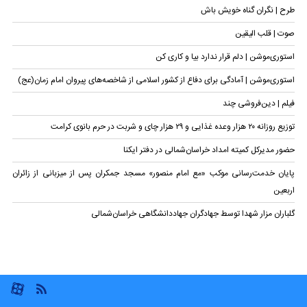
طرح | نگران گناه خویش باش
صوت | قلب الیقین
استوری‌موشن | دلم قرار ندارد بیا و کاری کن
استوری‌موشن | آمادگی برای دفاع از کشور اسلامی از شاخصه‌های پیروان امام زمان(عج)
فیلم | دین‌فروشی چند
توزیع روزانه ۲۰ هزار وعده غذایی و ۲۹ هزار چای و شربت در حرم بانوی کرامت
حضور مدیرکل کمیته امداد خراسان‌شمالی در دفتر ایکنا
پایان خدمت‌رسانی موکب «مع امام منصور» مسجد جمکران پس از میزبانی از زائران
اربعین
گلباران مزار شهدا توسط جهادگران جهاد‌دانشگاهی خراسان‌شمالی