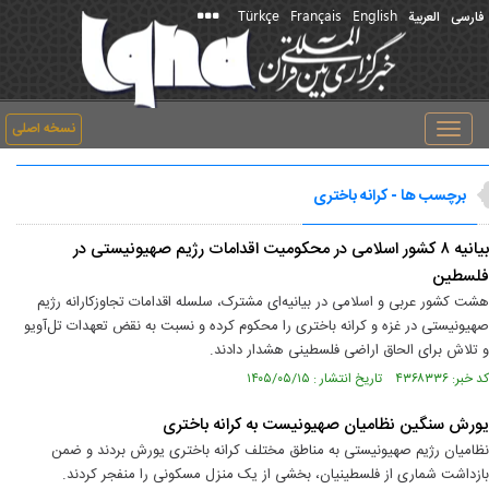
Türkçe
Français
English
فارسی
العربیة
نسخه اصلی
Toggle
navigation
برچسب ها - کرانه باختری
بیانیه ۸ کشور اسلامی در محکومیت اقدامات رژیم صهیونیستی در
فلسطین
هشت کشور عربی و اسلامی در بیانیه‌ای مشترک، سلسله اقدامات تجاوزکارانه رژیم
صهیونیستی در غزه و کرانه باختری را محکوم کرده و نسبت به نقض تعهدات تل‌آویو
و تلاش برای الحاق اراضی فلسطینی هشدار دادند.
کد خبر: ۴۳۶۸۳۳۶ تاریخ انتشار : ۱۴۰۵/۰۵/۱۵
یورش سنگین نظامیان صهیونیست به کرانه باختری
نظامیان رژیم صهیونیستی به مناطق مختلف کرانه باختری یورش بردند و ضمن
بازداشت شماری از فلسطینیان، بخشی از یک منزل مسکونی را منفجر کردند.