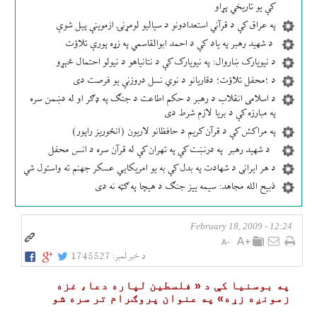
کې یو تاریخي پړاو
په عراق کې د قرآني استعدادونو د سیالیو لومړنۍ ازموینې پیل شوې
د شهید رهبر په یاد کې د احمد ابوالقاسمي په زړه پورې تلاؤت
د نیویارک ښاروال: په نیویارک کې د نتانیاهو د نیولو احتمال څېړو
د ؛محفل تلاؤت؛ دقاریانو د نوي نسل دروزنې یو فرصت دی
د اسلامی انقلاب د رهبر د حکم اطاعت د جنګ په ډګر او له دښمن سره
په مبارزه کې د بریا لازم شرط دی
په مراکش کې د قرآن کریم د حافظانو لاریون (انځوریز راپور)
د شهید رهبر په درنښت کې په تهران کې له قرآن سره د انس محفل
د هر ایرانی د شهادت په بدل کې به یو امریکایي عسکر جهنم ته واستول شي
ذبیح الله مجاهد: سیمه ییز جنګ د هیچا په ګټه نه دی
12:24 - February 18, 2009
د خبر لمبر:
1745527
په بوسنيا كې د « فلسطين لپاره دعا، غزه
زمونږه زړه» په عنوان پروګرام تر سره شو