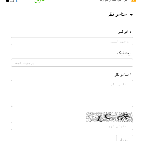
خوښ
0
ستاسو نظر
د خبر لمبر
بريښناليک
* ستاسو نظر