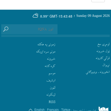
GMT-15:43:48
Sunday 09 August 2026
؛
8.99°
لومړۍ مخ
زمونږ په هکله
ټول خبرونه
مونږ سره اړيکه
قرآني کارونه
‫خبرونه
نړيوال
کره کتنه
انځورونه ـ ویډیوګانې
موسم
ارشيف
لټون
لينکونه
RSS
.
.
.
.
فارسی
العربیة
Türkçe
Français
English