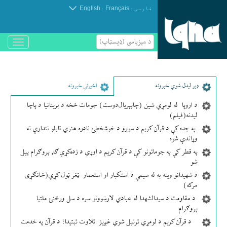
.
.
فارسی
Français
English
د مېزپاسى (ډیسټاپ)
باز
و
بسته
کردن
منو
ډير لیدل شوي خبرونه
اخیرني خبرونه
د اروپا له لومړي شین (چاپېریال‌دوست) جومات څخه د بریتانیا د پاچا
لیدنه(فیلم)
په جده کې د قرآن کریم د سورو د خوشخطئ نادره هنري تابلو نندارې ته
وړاندې شوه
په قطر کې په جوماتونو کې د قرآن کریم د اوړي د زده‌کړې ګډ پروګرام پیل
شو
د شهیدانو وینه به له سیمې د استکبار او استعمار ټغر ټول کړي(ځانګړی
مرکه)
د مقاومت د سیدالشهدا له عبادي لارښوونو سره د سل ورځنئ ملتیا
پروګرام
د قرآن کریم د لومړي ترتیل شوي غږیز تلاوت ثبتیدا؛ د قرآن په خدمت