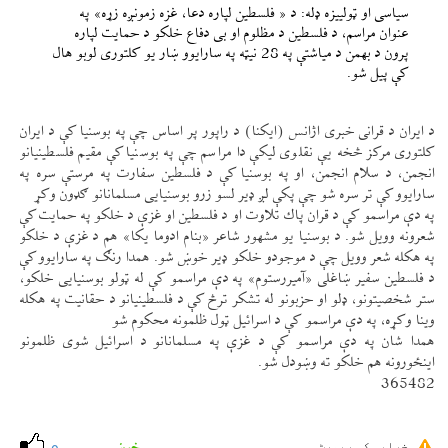
سياسی او ټولييزه ډله: د « فلسطين لپاره دعا، غزه زمونږه زړه» په
عنوان مراسم، د فلسطين د مظلوم او بی دفاع خلكو د حمايت لپاره
پرون د بهمن د مياشتې په 28 نیټه په سارايوو ښار يو كلتوری لوبو هال
كې پيل شو.
د ايران د قرانی خبری اژانس (ايكنا) د راپور پر اساس چې په بوسنيا كې د ايران
كلتوری مركز څخه یې نقلوی ليكې دا مراسم چې په بوسنيا كې مقيم فلسطينيانو
انجمن، د سلام انجمن، او په بوسنيا كې د فلسطين سفارت په مرستې سره په
سارايوو كې تر سره شو چې پكې لږ ډير لسو زرو بوسنيايی مسلمانانو ګډون وكړ
په دې مراسمو كې د قران پاك تلاوت او د فلسطين او غزې د خلكو په حمايت كې
شعرونه وويل شو. د بوسنيا يو مشهور شاعر «بنام ادوما يكا» هم د غزې د خلكو
په هكله شعر وويل چې د موجودو خلكو ډير خوښ شو. همدا رنګ په سارايوو كې
د فلسطين سفير ښاغلی «آميررستوم» په دې مراسمو كې له ټولو بوسنيايی خلكو،
ستر شخصيتونو، ډلو او حزبونو له تشكر ترڅ كې د فلسطينيانو د حقانيت په هكله
وينا وكړه، په دې مراسمو كې د اسرائيل ټول ظلمونه محكوم شو
همدا شان په دې مراسمو كې د غزې په مسلمانانو د اسرائيل شوی ظلمونو
اينځورونه هم خلكو ته وښودل شو.
365482
خرابی کی رپورٹ