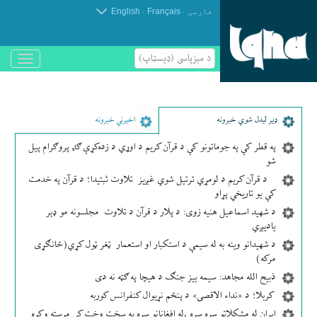
.
.
فارسی
Français
English
د مېزپاسى (ډیسټاپ)
باز
و
بسته
کردن
منو
ډير لیدل شوي خبرونه
اخیرني خبرونه
په قطر کې په جوماتونو کې د قرآن کریم د اوړي د زده‌کړې ګډ پروګرام پیل
شو
د قرآن کریم د لومړي ترتیل شوي غږیز تلاوت ثبتیدا؛ د قرآن په خدمت
کې یو تاریخي پړاو
د شهید اسماعیل هنیه زوی: د پلار د قرآن د تلاوت مجلسونه مو ډېر
یادیږي
د شهیدانو وینه به له سیمې د استکبار او استعمار ټغر ټول کړي(ځانګړی
مرکه)
ذبیح الله مجاهد: سیمه ییز جنګ د هیچا په ګټه نه دی
کربلا؛ د «نداء الاقصی» د پنځم نړیوال کنفرانس کوربه
ایران له مشکلاتو سره سره ،له افغانانو سره په سخت وخت کې مرسته وکړه