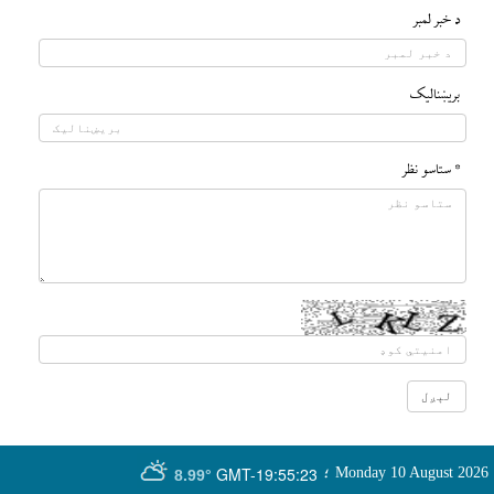
د خبر لمبر
بريښناليک
* ستاسو نظر
GMT-19:55:23
Monday 10 August 2026
؛
8.99°