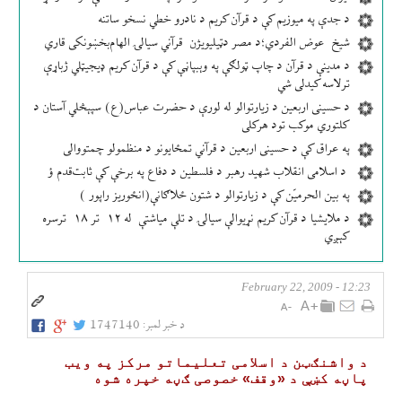
د جدې په میوزیم کې د قرآن کریم د نادرو خطي نسخو ساتنه
شیخ عوض الفردي؛د مصر دټيلیویژن قرآني سیالۍ الهام‌بخښونکی قاري
د مدینې د قرآن د چاپ ټولګې په وېبپاڼې کې د قرآن کریم ډیجیټلي ژباړې
ترلاسه کیدلی شي
د حسینی اربعین د زیارتوالو له لورې د حضرت عباس(ع) سپېڅلي آستان د
کلتوري موکب تود هرکلی
په عراق کې د حسینی اربعین د قرآني تمځایونو د منظمولو چمتووالی
د اسلامی انقلاب شهید رهبر د فلسطین د دفاع په برخې کې ثابت‌قدم ؤ
په بین الحرمیّن کې د زیارتوالو د شتون ځلاګانې(انځوریز راپور )
د ملایشیا د قرآن کریم نړیوالې سیالۍ د تلې میاشتې له ۱۲ تر ۱۸ ترسره
کېږي
12:23 - February 22, 2009
د خبر لمبر:
1747140
د واشنګټن د اسلامی تعليماتو مركز په ويب
پاڼه كښې د «وقف» خصوصی ګڼه خپره شوه