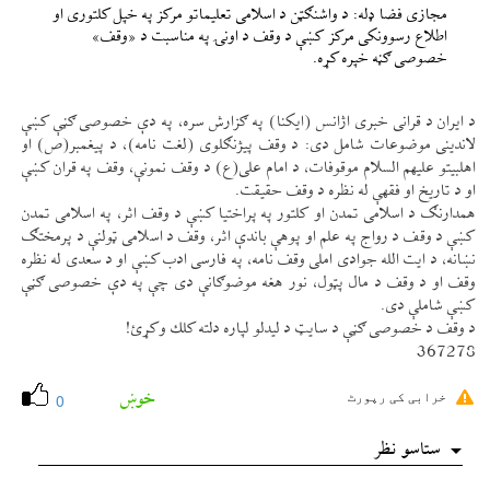
مجازی فضا ډله: د واشنګټن د اسلامی تعليماتو مركز په خپل كلتوری او
اطلاع رسوونكی مركز كښې د وقف د اونۍ په مناسبت د «وقف»
خصوصی ګڼه خپره كړه.
د ايران د قرانی خبری اژانس (ايكنا) په ګزارش سره، په دې خصوصی ګڼې كښې
لاندينی موضوعات شامل دی: د وقف پيژنګلوی (لغت نامه)، د پيغمبر(ص) او
اهلبيتو عليهم السلام موقوفات، د امام علی(ع) د وقف نمونې، وقف په قران كښې
او د تاريخ او فقهې له نظره د وقف حقيقت.
همدارنګ د اسلامی تمدن او كلتور په پراختيا كښې د وقف اثر، په اسلامی تمدن
كښې د وقف د رواج په علم او پوهې باندې اثر، وقف د اسلامی ټولنې د پرمختګ
نښانه، د ايت الله جوادی املی وقف نامه، په فارسی ادب كښې او د سعدی له نظره
وقف او د وقف د مال پټول، نور هغه موضوګانې دی چې په دې خصوصی ګڼې
كښې شاملې دی.
د وقف د خصوصی ګڼې د سایټ د ليدلو لپاره دلته كلك وكړئ!
367278
خوښ
خرابی کی رپورٹ
0
ستاسو نظر