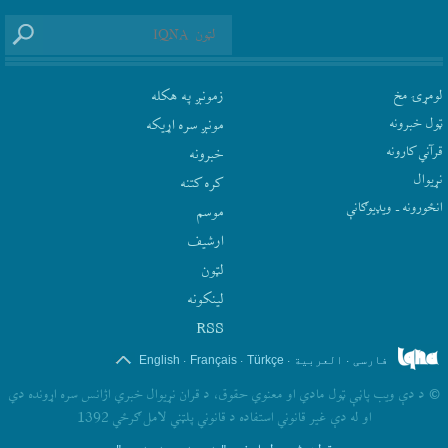
لومړۍ مخ
زمونږ په هکله
ټول خبرونه
مونږ سره اړيکه
قرآني کارونه
‫خبرونه
نړيوال
کره کتنه
انځورونه ـ ویډیوګانې
موسم
ارشيف
لټون
لينکونه
RSS
.
.
.
.
فارسی
العربیة
Türkçe
Français
English
©
د دې ويب پاڼې ټول مادي او معنوي حقوق، د قران نړيوال خبري اژانس سره اړونده دي
او له دې غير قانوني استفاده د قانوني پلټني لامل ګرځي 1392