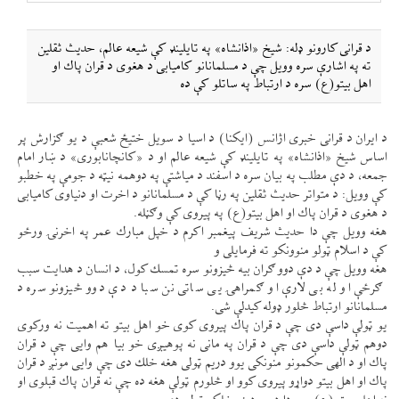
د قرانی كارونو ډله: شيخ «اذانشاه» په تايلينډ كې شيعه عالم، حديث ثقلين
ته په اشارې سره وويل چې د مسلمانانو كاميابی د هغوی د قران پاك او
اهل بيتو(ع) سره د ارتباط په ساتلو كې ده
د ايران د قرانی خبری اژانس (ايكنا) د اسيا د سويل ختیځ شعبې د يو ګزارش پر
اساس شيخ «اذانشاه» په تايلينډ كې شيعه عالم او د «كانچانابوری» د ښار امام
جمعه، د دې مطلب په بيان سره د اسفند د مياشتې په دوهمه نیټه د جومې په خطبو
كې وويل: د متواتر حديث ثقلين په رڼا كې د مسلمانانو د اخرت او دنياوی كاميابی
د هغوی د قران پاك او اهل بيتو(ع) په پيروی كې وګڼله.
هغه وويل چې دا حديث شريف پيغمبر اكرم د خپل مبارك عمر په اخرنۍ ورځو
كې د اسلام ټولو منوونكو ته فرمايلی و
هغه وويل چې د دې دوو ګران بيه څيزونو سره تمسك كول، د انسان د هدايت سبب
ګرځې او له بی لارې او ګمراهۍ يی ساتی نن سبا د دې دوو څيزونو سره د
مسلمانانو ارتباط څلور ډوله كيدلې شی.
يو ټولې داسې دی چې د قران پاك پيروی كوی خو اهل بيتو ته اهميت نه وركوی
دوهم ټولې داسې دی چې د قران په مانی نه پوهیږی خو بيا هم وايی چې د قران
پاك او د الهی حكمونو منونكی يوو دريم ټولی هغه خلك دی چې وايی مونږ د قران
پاك او اهل بيتو دواړو پيروی كوو او څلورم ټولې هغه ده چې نه قران پاك قبلوی او