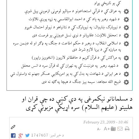
کې یو تاریخي پړاو
په عراق کې د قرآني استعدادونو د سیالیو لومړنۍ ازموینې پیل شوې
د شهید رهبر په یاد کې د احمد ابوالقاسمي په زړه پورې تلاؤت
د نیویارک ښاروال: په نیویارک کې د نتانیاهو د نیولو احتمال څېړو
د ؛محفل تلاؤت؛ دقاریانو د نوي نسل دروزنې یو فرصت دی
د اسلامی انقلاب د رهبر د حکم اطاعت د جنګ په ډګر او له دښمن سره
په مبارزه کې د بریا لازم شرط دی
په مراکش کې د قرآن کریم د حافظانو لاریون (انځوریز راپور)
د شهید رهبر په درنښت کې په تهران کې له قرآن سره د انس محفل
د هر ایرانی د شهادت په بدل کې به یو امریکایي عسکر جهنم ته واستول شي
ذبیح الله مجاهد: سیمه ییز جنګ د هیچا په ګټه نه دی
د مسلمانانو نيكمرغی په دې كښې ده چې قران او
هلبيتو (عليهم السلام) سره اړيكې مزبوتې كړی
10:46 - February 23, 2009
د خبر لمبر:
1747687