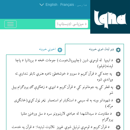
.
.
فارسی
Français
English
د مېزپاسى (ډیسټاپ)
باز
و
بسته
کردن
منو
ډير لیدل شوي خبرونه
اخیرني خبرونه
د اروپا له لومړي شین (چاپېریال‌دوست) جومات څخه د بریتانیا د پاچا
لیدنه(فیلم)
په جده کې د قرآن کریم د سورو د خوشخطئ نادره هنري تابلو نندارې ته
وړاندې شوه
په قطر کې په جوماتونو کې د قرآن کریم د اوړي د زده‌کړې ګډ پروګرام پیل
شو
د شهیدانو وینه به له سیمې د استکبار او استعمار ټغر ټول کړي(ځانګړی
مرکه)
د مقاومت د سیدالشهدا له عبادي لارښوونو سره د سل ورځنئ ملتیا
پروګرام
د قرآن کریم د لومړي ترتیل شوي غږیز تلاوت ثبتیدا؛ د قرآن په خدمت