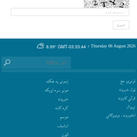
GMT-03:33:44
Thursday 06 August 2026
؛
8.99°
لومړۍ مخ
زمونږ په هکله
ټول خبرونه
مونږ سره اړيکه
قرآني کارونه
‫خبرونه
نړيوال
کره کتنه
انځورونه ـ ویډیوګانې
موسم
ارشيف
لټون