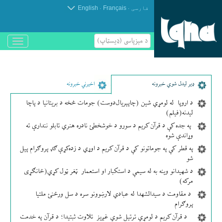
.
.
فارسی
Français
English
د مېزپاسى (ډیسټاپ)
باز
و
بسته
کردن
منو
ډير لیدل شوي خبرونه
اخیرني خبرونه
د اروپا له لومړي شین (چاپېریال‌دوست) جومات څخه د بریتانیا د پاچا
لیدنه(فیلم)
په جده کې د قرآن کریم د سورو د خوشخطئ نادره هنري تابلو نندارې ته
وړاندې شوه
په قطر کې په جوماتونو کې د قرآن کریم د اوړي د زده‌کړې ګډ پروګرام پیل
شو
د شهیدانو وینه به له سیمې د استکبار او استعمار ټغر ټول کړي(ځانګړی
مرکه)
د مقاومت د سیدالشهدا له عبادي لارښوونو سره د سل ورځنئ ملتیا
پروګرام
د قرآن کریم د لومړي ترتیل شوي غږیز تلاوت ثبتیدا؛ د قرآن په خدمت