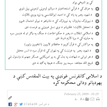
کې یو تاریخي پړاو
په عراق کې د قرآني استعدادونو د سیالیو لومړنۍ ازموینې پیل شوې
د شهید رهبر په یاد کې د احمد ابوالقاسمي په زړه پورې تلاؤت
د نیویارک ښاروال: په نیویارک کې د نتانیاهو د نیولو احتمال څېړو
د ؛محفل تلاؤت؛ دقاریانو د نوي نسل دروزنې یو فرصت دی
د اسلامی انقلاب د رهبر د حکم اطاعت د جنګ په ډګر او له دښمن سره
په مبارزه کې د بریا لازم شرط دی
په مراکش کې د قرآن کریم د حافظانو لاریون (انځوریز راپور)
د شهید رهبر په درنښت کې په تهران کې له قرآن سره د انس محفل
د هر ایرانی د شهادت په بدل کې به یو امریکایي عسکر جهنم ته واستول شي
ذبیح الله مجاهد: سیمه ییز جنګ د هیچا په ګټه نه دی
د اسلامی كانفرنس غونډې په بيت المقدس كښې د
يهوديانو ودانی محكومه كړه
10:29 - February 25, 2009
د خبر لمبر:
1748430