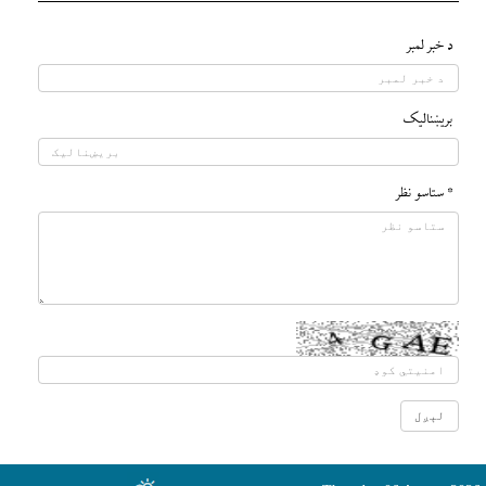
د خبر لمبر
بريښناليک
* ستاسو نظر