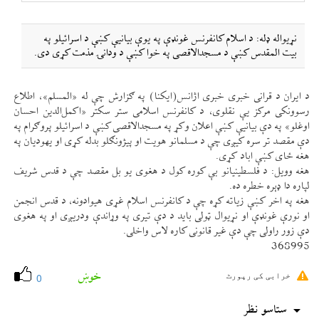
نړيواله ډله: د اسلام كانفرنس غونډې په يوې بيانیې كښې د اسرائيلو په
بيت المقدس كښې د مسجدالاقصی په خوا كښې د ودانۍ مذمت كړی دی.
د ايران د قرانی خبری خبری اژانس(ايكنا) په ګزارش چې له «المسلم»، اطلاع
رسوونكی مركز یې نقلوی، د كانفرنس اسلامی ستر سكتر «اكمل‌الدين احسان
اوغلو» په دې بيانیې كښې اعلان وكړ په مسجدالاقصی كښې د اسرائيلو پروګرام په
دې مقصد تر سره كیږی چې د مسلمانو هويت او پيژونګلو بدله كړی او يهوديان په
هغه ځای كښې اباد كړی.
هغه وويل: د فلسطينيانو بې كوره كول د هغوی يو بل مقصد چې د قدس شريف
لپاره دا ډېره خطره ده.
هغه په اخر كښې زياته كړه چې د كانفرنس اسلام غړی هيوادونه، د قدس انجمن
او نورې غونډې او نړيوال ټولی بايد د دې تيری په وړاندې ودریږی او په هغوی
دې زور راولی چې دې غير قانونی كاره لاس واخلی.
368995
خوښ
خرابی کی رپورٹ
0
ستاسو نظر