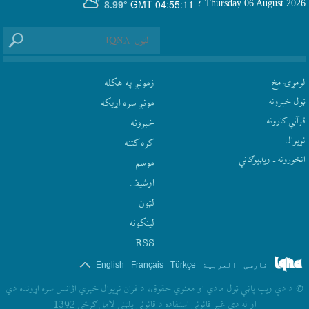
GMT-04:55:11
Thursday 06 August 2026
؛
8.99°
لومړۍ مخ
زمونږ په هکله
ټول خبرونه
مونږ سره اړيکه
قرآني کارونه
‫خبرونه
نړيوال
کره کتنه
انځورونه ـ ویډیوګانې
موسم
ارشيف
لټون
لينکونه
RSS
.
.
.
.
فارسی
العربیة
Türkçe
Français
English
©
د دې ويب پاڼې ټول مادي او معنوي حقوق، د قران نړيوال خبري اژانس سره اړونده دي
او له دې غير قانوني استفاده د قانوني پلټني لامل ګرځي 1392