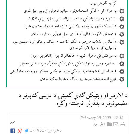
کې یو تاریخي پړاو
په عراق کې د قرآني استعدادونو د سیالیو لومړنۍ ازموینې پیل شوې
د شهید رهبر په یاد کې د احمد ابوالقاسمي په زړه پورې تلاؤت
د نیویارک ښاروال: په نیویارک کې د نتانیاهو د نیولو احتمال څېړو
د ؛محفل تلاؤت؛ دقاریانو د نوي نسل دروزنې یو فرصت دی
د اسلامی انقلاب د رهبر د حکم اطاعت د جنګ په ډګر او له دښمن سره
په مبارزه کې د بریا لازم شرط دی
په مراکش کې د قرآن کریم د حافظانو لاریون (انځوریز راپور)
د شهید رهبر په درنښت کې په تهران کې له قرآن سره د انس محفل
د هر ایرانی د شهادت په بدل کې به یو امریکایي عسکر جهنم ته واستول شي
ذبیح الله مجاهد: سیمه ییز جنګ د هیچا په ګټه نه دی
د الازهر او وېټيكن ګډې كمیټۍ د درسی كتابونو د
مضمونونو د بدلولو غوښتنه وكړه
12:13 - February 28, 2009
د خبر لمبر:
1749317