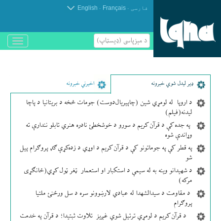
.
.
فارسی
Français
English
د مېزپاسى (ډیسټاپ)
باز
و
بسته
کردن
منو
ډير لیدل شوي خبرونه
اخیرني خبرونه
د اروپا له لومړي شین (چاپېریال‌دوست) جومات څخه د بریتانیا د پاچا
لیدنه(فیلم)
په جده کې د قرآن کریم د سورو د خوشخطئ نادره هنري تابلو نندارې ته
وړاندې شوه
په قطر کې په جوماتونو کې د قرآن کریم د اوړي د زده‌کړې ګډ پروګرام پیل
شو
د شهیدانو وینه به له سیمې د استکبار او استعمار ټغر ټول کړي(ځانګړی
مرکه)
د مقاومت د سیدالشهدا له عبادي لارښوونو سره د سل ورځنئ ملتیا
پروګرام
د قرآن کریم د لومړي ترتیل شوي غږیز تلاوت ثبتیدا؛ د قرآن په خدمت