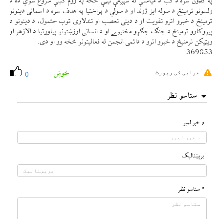
په ګډون سره د كب د مياشتې له شپږمې نیټې څخه په روم كښې شروع شوې ده د
ولسونو ترمينځ د سوله ايز ژوند او د سولې د پراختيا په هدف سره د اسمانی دينونو
ترمينځ د خبرو اترو تقويت او د دينی تعصب او تندلاری توب حتمول، د دينونو د
پيروكارو ترمينځ د جنګ جګړو مخنيوے او د انسانی ارزښتونو پياوړتيا د الازهر او
ویټيكن ترمنیځ د خبرو اترو د دائمی انجمن له فعاليتونو څخه وو او دی.
369853
خوښ
خرابی کی رپورٹ
0
ستاسو نظر
د خبر لمبر
بريښناليک
* ستاسو نظر