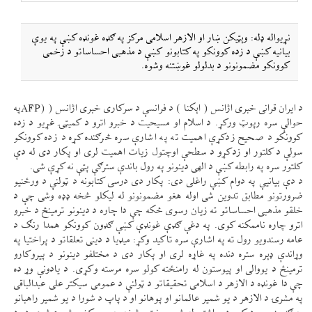
نړيواله ډله: وېټيكن ښار او الازهر اسلامی مركز په ګډه غونډه كښې په يوې
بيانيه كښې د زده كوونكو په كتابونو كښې د مذهبی احساساتو د زخمی
كوونكو مضمونونو د بدلولو غوښتنه وشوه.
د ايران قرانی خبری اژانس ( اېكنا ) د فرانسې د سركاری خبری اژانس ( (AFPپه
حوالې سره رپوټ وركړ. د اسلام او مسيحيت د خبرو اترو د كمیټۍ غړيو د زده
كوونكو د صحيح زدكړې اهميت ته په اشارې سره څرګنده كړه د زده كوونكو
سولې د كلتور او زدكړو د سطحې اوچتول زيات اهميت لری او پكار دی له دې
كلتور سره په رابطه كښې د الهی دينونو په رول باندې سترګې پټې نه كړې شی.
د دې بيانیې په دوام كښې راغلی دی: پكار دی درسی كتابونه د ټولنې د ورځنيو
ضرورتونو مطابق تدوين شی اوله هغو مضمونونو له ليكلو څخه ډډه وشی چې د
خلقو مذهبی احساساتو ته زيان رسوی ځكه چې دا چاره د دينونو ترمينځ د خبرو
اترو چاره ناممكنه كوی. په دغې ګډې غونډې كښې ګډون كوونكو همدا رنګ د
عامه رسندويو رول ته په اشارې سره تاكيد وكړ: میډيا د دينی تعلقاتو د پراختيا په
وړاندې ډېره ستره دنده په غاړه لری او پكار دی د مختلفو دينونو د پيروكارو
ترمينځ د يووالی او پيوستون له رامنځته كولو سره مرسته وكړی. د يادونې وړ ده
چې دا غونډه د الازهر د اسلامی تحقيقاتو د ټولنې د عمومی سيكتر علی عبدالباقی
په مشرۍ د الازهر د يو شمير عالمانو او پوهانو او د پاپ د شورا د يو شمير راهبانو