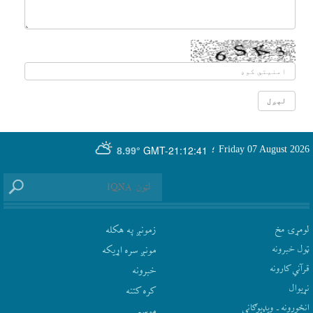
GMT-21:12:41
Friday 07 August 2026
؛
8.99°
لومړۍ مخ
زمونږ په هکله
ټول خبرونه
مونږ سره اړيکه
قرآني کارونه
‫خبرونه
نړيوال
کره کتنه
انځورونه ـ ویډیوګانې
موسم