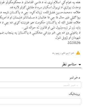
هغه په دوام كې اسلام نړۍ نه د داسې اقداماتو د محكومكولو غو
وحدت يوازې د نړيوال اسكبار سره د مقابلې كولو لاره ده.
علامه «محمدحسين فضل‌الله» زياته كړه: چې د پاكستان شيعه د 
روا ګڼلې دی حال دا چې دا عالمان د مسلمانانو دښمنان او د امريك
علامه فضل الله له پاكستان حكومت هم غوښتنه كړې ده چې د داس
بايد زر تر زره ونيول شی او قانون ته حواله شی .
د يادونې وړ ده چې څو ورځې مخكښې د پاكستان په پنجاب صوب
شهيدان او ژوبل شول
385026
خرابی کی رپورٹ
ستاسو نظر
د خبر لمبر
بريښناليک