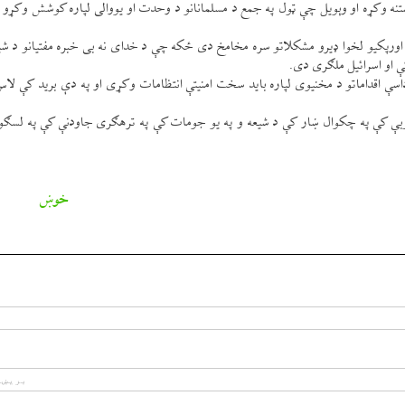
ښتنه وكړه او وېويل چې ټول په جمع د مسلمانانو د وحدت او يووالی لپاره كوشش وكړو
اورپكيو لخوا ډيرو مشكلاتو سره مخامخ دی ځكه چې د خدای نه بی خبره مفتيانو د شيع
ې او اسرائيل ملګری دی.
ې اقداماتو د مخنيوی لپاره بايد سخت امنيتې انتظامات وكړی او په دې بريد كې لاس
ې كې په چكوال ښار كې د شيعه و په يو جومات كې په ترهګری جاودنې كې په لسګو
خوښ