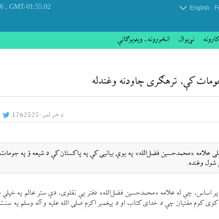
, Saturday 08 August 2026
GMT-01:55:02
.
English
F
کارونه
نړيوال
انځورونه ـ ویډیوګانې
جومات كې، ترهګری چاودنه وغندله
د خبر لمبر:
1762525
ښاغلی علامه «محمدحسين فضل‌الله» په يوې بيانيی كې په پاكستان كې د شيعه ؤ په جومات
 شول وغنده.
ر پر اساس، چې له علامه «محمدحسين فضل‌الله» دفتر یې نقلوی، دې ستر عالم په خپلې ب
 كوی كوم مفتيان چې د خدای كتاب او د پيغمبر اكرم صلی الله عليه و آله وسلم په سنت