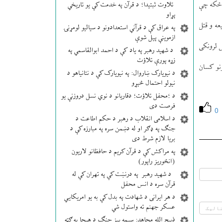
 ځكه چې
تلاوت ثبتیدا؛ د قرآن په خدمت کې یو تاریخي
پړاو
ه و قتل
په عراق کې د قرآني استعدادونو د سیالیو لومړنۍ
ازموینې پیل شوې
 لرونكی
د شهید رهبر په یاد کې د احمد ابوالقاسمي په
زړه پورې تلاؤت
نو كسان
د نیویارک ښاروال: په نیویارک کې د نتانیاهو د
نیولو احتمال څېړو
د ؛محفل تلاؤت؛ دقاریانو د نوي نسل دروزنې یو
فرصت دی
0
د اسلامی انقلاب د رهبر د حکم اطاعت د
جنګ په ډګر او له دښمن سره په مبارزه کې د
بریا لازم شرط دی
په مراکش کې د قرآن کریم د حافظانو لاریون
(انځوریز راپور)
د شهید رهبر په درنښت کې په تهران کې له
قرآن سره د انس محفل
د هر ایرانی د شهادت په بدل کې به یو امریکایي
عسکر جهنم ته واستول شي
ذبیح الله مجاهد: سیمه ییز جنګ د هیچا په ګټه