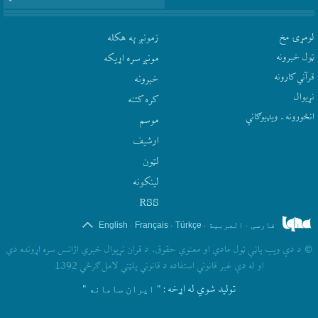
لومړۍ مخ
زمونږ په هکله
ټول خبرونه
مونږ سره اړيکه
قرآني کارونه
‫خبرونه
نړيوال
کره کتنه
انځورونه ـ ویډیوګانې
موسم
ارشيف
لټون
لينکونه
RSS
.
.
.
.
فارسی
العربیة
Türkçe
Français
English
©
د دې ويب پاڼې ټول مادي او معنوي حقوق، د قران نړيوال خبري اژانس سره اړونده دي
او له دې غير قانوني استفاده د قانوني پلټني لامل ګرځي 1392
تولید شوي له اړخه
: " ایران سامانه "