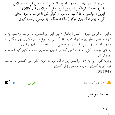
هنر او كلتوری ډله: د هندوستان په پلازمينې نوې دهلی كې به د اسلامی
كلتور خدمت كوونكيو ته په يو تقريب كې د ميلادی كال 2009 د
اپريل د مياشتې په 30 نیټه انعامونه وركولې شی دا مراسم په نوی دهلی
كې د ايران د كلتوری مركز (خانه فرهنګ) په مرستې تر سره كیږی
د ايران د قرانی خبری اژانس (ايكنا) د يو راپور پر اساس، دا مراسم اودستور به د
شهيد مرتضی مطهری د شهادت په 30 كليزې په ورځ تر سره كیږی چې پكښې د
هندوستان او نور علمی، كلتوری او مذهبی ستر شخصيتونو ګډون كوی.
په دې مراسمو كې به د اسلامی كلتور څلورو نوموړو خدمت كوونكيو انعامونه
وركولې شی.
يادونه كوو چې په دې مراسمو چې د انعامونه نه پرته څلور نور كسانو د خدمت
درناوې په كیږی او ورته به تمغی ډالۍ كیږی.
384947
خوښ
خرابی کی رپورٹ
0
ستاسو نظر
د خبر لمبر