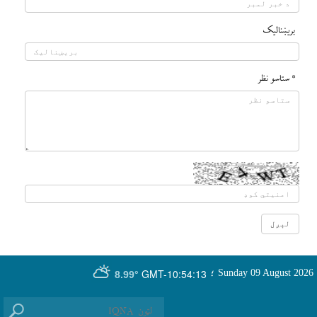
بريښناليک
* ستاسو نظر
GMT-10:54:13
Sunday 09 August 2026
؛
8.99°