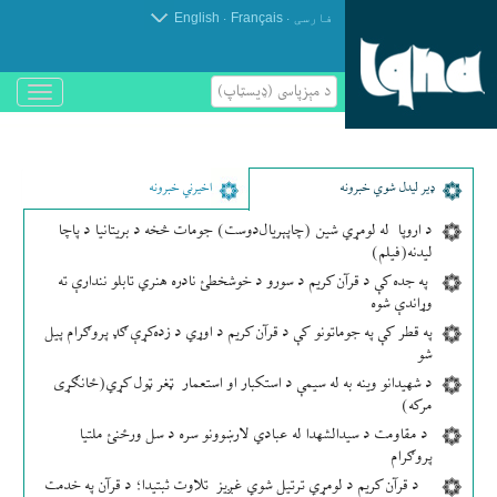
.
.
فارسی
Français
English
د مېزپاسى (ډیسټاپ)
باز
و
بسته
کردن
منو
ډير لیدل شوي خبرونه
اخیرني خبرونه
د اروپا له لومړي شین (چاپېریال‌دوست) جومات څخه د بریتانیا د پاچا
لیدنه(فیلم)
په جده کې د قرآن کریم د سورو د خوشخطئ نادره هنري تابلو نندارې ته
وړاندې شوه
په قطر کې په جوماتونو کې د قرآن کریم د اوړي د زده‌کړې ګډ پروګرام پیل
شو
د شهیدانو وینه به له سیمې د استکبار او استعمار ټغر ټول کړي(ځانګړی
مرکه)
د مقاومت د سیدالشهدا له عبادي لارښوونو سره د سل ورځنئ ملتیا
پروګرام
د قرآن کریم د لومړي ترتیل شوي غږیز تلاوت ثبتیدا؛ د قرآن په خدمت