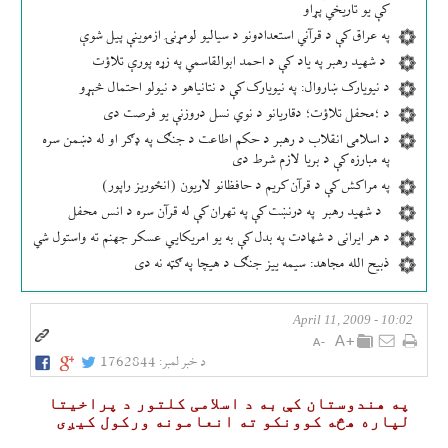
کې یو تاریخي پړاو
په عراق کې د قرآني استعدادونو د سیالیو لومړنۍ ازموینې پیل شوې
د شهید رهبر په یاد کې د احمد ابوالقاسمي په زړه پورې تلاؤت
د نیویارک ښاروال: په نیویارک کې د نتانیاهو د نیولو احتمال څېړو
د ؛محفل تلاؤت؛ دقاریانو د نوي نسل دروزنې یو فرصت دی
د اسلامی انقلاب د رهبر د حکم اطاعت د جنګ په ډګر او له دښمن سره
په مبارزه کې د بریا لازم شرط دی
په مراکش کې د قرآن کریم د حافظانو لاریون (انځوریز راپور)
د شهید رهبر په درنښت کې په تهران کې له قرآن سره د انس محفل
د هر ایرانی د شهادت په بدل کې به یو امریکایي عسکر جهنم ته واستول شي
ذبیح الله مجاهد: سیمه ییز جنګ د هیچا په ګټه نه دی
10:02 - April 11, 2009
د خبر لمبر:
1762844
په هندوستان كې به د اسلامی كلتور د پراخيتا
لپاره هڅه كوونكو ته انعامونه وركول كیږی